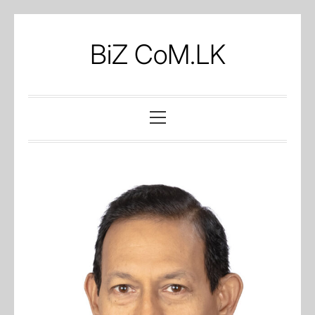
Skip
to
BiZ CoM.LK
content
Primary
Menu