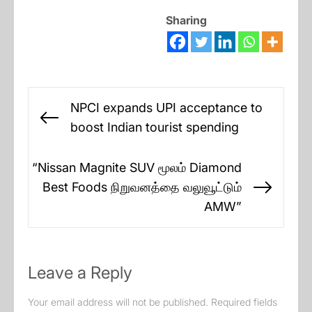
Sharing
Post
NPCI expands UPI acceptance to
navigation
Previous
boost Indian tourist spending
post:
“Nissan Magnite SUV மூலம் Diamond
Best Foods நிறுவனத்தை வலுவூட்டும்
Next
AMW”
post:
Leave a Reply
Your email address will not be published.
Required fields