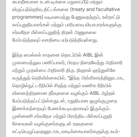
சுயாதீனமான உடன்படிக்கை மறுகாப்பீடு மற்றும்
விருப்பத்தெரிவு திட்டங்களை (treaty and facultative
programmes) வடிவமைத்து பேணுவதற்கும், உள்நாட்டு
காப்புறுதியாளர்கள் மற்றும் பாரியளவு வியாபாரங்களுக்கு
சர்வதேச மீள்காப்புறுதித் திறன் அணுகலை
மேம்படுத்தவும் வசதியை ஏற்படுத்தியுள்ளது.
இந்த மைல்கல் சாதனை தொடர்பில் AIBL இன்
முகாமைத்துவ பணிப்பாளர், பிரதம நிறைவேற்று அதிகாரி
மற்றும் முதன்மை அதிகாரி திரு. நிஹால் ஹந்துன்கே
கருத்துத் தெரிவிக்கையில், “இந்த அங்கீகாரத்தினூடாக,
தொழில்நுட்ப ரீதியில் சிறந்த மற்றும் வணிக ரீதியில்
வினைத்திறனான தீர்வுகளை வழங்கும் AIBL ஆற்றல்
மேம்படுத்தப்பட்டுள்ளதுடன், உறுதியான ஒழுங்குமுறை
இணக்கத்தையும் பேணக்கூடியதாகவும் இருக்கும்.
முன்னணி சர்வதேச மற்றும் பிராந்திய மீள்காப்புறுதி
சேவைகள் வழங்குனர்களுடன் உறவுகளை
கட்டியெழுப்புவதனூடாக, வாடிக்கையாளர்களுக்கு உயர்-