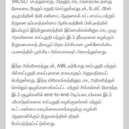
(IRCSL) பெற்றுள்ளது. அதனூடாக, சந்தையில் தனது
நிலையை மேலும் உறுதி செய்துள்ளதுடன், டேவிட் பீரிஸ்
குழுமத்தின் நிதி வலிமை, ஆளுகைக் கட்டமைப்பு மற்றும்
நிறுவன நம்பகத்தன்மை ஆகியவற்றின் பின்புலத்தில்
இயங்கும் இந்நிறுவனத்தின் இம்மைல்கல்லினூடாக, முழு
அளவிலான காப்புறுதி மற்றும் இடர் தீர்வுகளை வழங்கும்
நிறுவனமாகத் திகழும் தொடர்ச்சியான முன்னோக்கிய
பயணத்தில் முக்கிய அங்கமாகவும் அமைந்துள்ளது.
இந்த அங்கீகாரத்துடன், AIBL தற்போது காப்புறுதி மற்றும்
மீள்காப்புறுதி வைப்புகளை கையாளும் அனுமதியைப்
பெற்றுள்ளது. இந்த விரிவாக்கத்தினூடாக, அதிகரித்துச்
செல்லும் ஒழுங்கமைக்கப்பட்ட மற்றும் சிக்கல்கள் நிறைந்த
இடர் சூழல்களில் end-to-end அடிப்படையிலான இடர்
பரிமாற்றங்களை காப்புறுதி வழங்குனர்கள் மற்றும்
கூட்டாண்மை வாடிக்கையாளர்களுக்கு வழங்கி
ஆதரவளிக்கும் நிறுவனத்தின் திறன்
மேம்படுத்தப்பட்டுள்ளது.