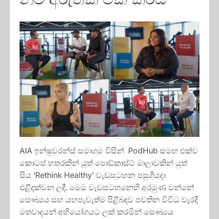
AIA ඉන්ෂුවරන්ස් සමාගම විසින් PodHub සමඟ එක්ව
කොටස් හතරකින් යුත් පොඩ්කාස්ට් මාලාවකින් යුත්
සිය ‘Rethink Healthy’ වැඩසටහන පසුගියදා
එළිදක්වන ලදී. මෙම වැඩසටහනෙහි අරමුණ වන්නේ
සෞඛ්‍යය සහ යහපැවැත්ම පිළිබඳව පවතින විවිධ වැරදි
මතවාදයන් අභියෝගයට ලක් කරමින් සෞඛ්‍යය