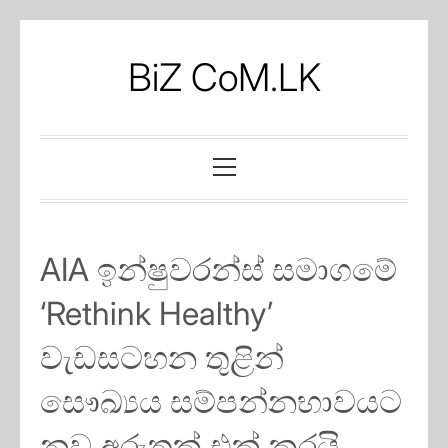
Skip
to
BiZ CoM.LK
content
Primary
Menu
AIA ඉන්ෂුවරන්ස් සමාගමේ
‘Rethink Healthy’
වැඩසටහන තුළින්
සෞඛ්‍යය සම්පන්නභාවයට
නව අරුතක් එක් කරයි