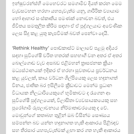
ඉන්ෂුවරන්ස්හි මෙහෙවරට සමගාමීව දියත් කරන මෙම
වැඩසටහන හරහා යහපැවැත්ම යනු, ශාරීරික ව්‍යායාම
හෝ ආහාර සංස්කෘතිය පමණක් නොවන බවත්, එය
ජීවිතය සමතුලිත කිරීම සඳහා ඒ ඒ පුද්ගලයාට අවේණික
ලෙස සිදු කළ යුතු කැපවීමක් බවත් පෙන්වා දෙයි.
‘Rethink Healthy’ පොඩ්කාස්ට් මාලාවේ පළමු අදියර
සඳහා සුවිශේෂී චරිත හතරක් සහභාගී වන අතර ඒ අතර
බොල්ගොඩ වැව අසබඩ එළිමහන් ත්‍රාසජනක ක්‍රියා
මධ්‍යස්ථානයක් ඉදිකර ඒ හරහා සුවතාවය ප්‍රවර්ධනය
කළ යුවලක්, කාය වර්ධන ශිල්පියෙකු ලෙස හඳුනාගත්
විනය, ජාතික බර ඉසිලීමේ ක්‍රීඩාවට මෙන්ම ප්‍රධාන
විධායක නිලධාරියෙකුගේ භූමිකාවට ද රැගෙන ආ
සුවිශේෂී පුද්ගලයෙක්, විලාසිතා ව්‍යවසායකයෙකු සහ
පුරෝගාමී රූපලාවන්‍යය නිර්මාතෘවරයෙකු ද වේ.
මොවුන්ගේ කතාබහ තුළින් ඔබ විසින්ම සෞඛ්‍යය
සම්පන්න බව යන්න හඳුනාගත හැකි ආකාරය පිළිබඳව
සහ තිරසාර යහපැවැත්මක් ළඟා කර ගත හැකි ආකාරය