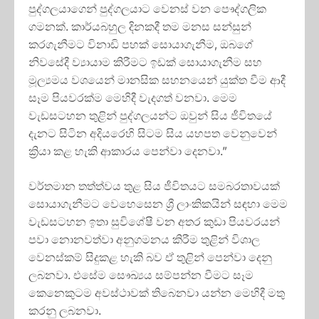
පුද්ගලයාගෙන් පුද්ගලයාට වෙනස් වන පෞද්ගලික
ගමනක්. කාර්යබහුල දිනකදී තම මනස සන්සුන්
කරගැනීමට විනාඩි පහක් සොයාගැනීම, ඔබගේ
නිවසේදී ව්‍යායාම කිරීමට ඉඩක් සොයාගැනීම සහ
මූල්‍යමය වශයෙන් මානසික සහනයෙන් යුක්ත වීම ආදී
සෑම පියවරක්ම මෙහිදී වැදගත් වනවා. මෙම
වැඩසටහන තුළින් පුද්ගලයන්ට ඔවුන් සිය ජීවිතයේ
දැනට සිටින අදියරෙහි සිටම සිය යහපත වෙනුවෙන්
ක්‍රියා කළ හැකි ආකාරය පෙන්වා දෙනවා.”
වර්තමාන තත්ත්වය තුළ සිය ජීවිතයට සමබරතාවයක්
සොයාගැනීමට වෙහෙසෙන ශ්‍රී ලාංකිකයින් සඳහා මෙම
වැඩසටහන ඉතා සුවිශේෂී වන අතර කුඩා පියවරයන්
පවා නොනවත්වා අනුගමනය කිරීම තුළින් විශාල
වෙනස්කම් සිදුකළ හැකි බව ඒ තුළින් පෙන්වා දෙනු
ලබනවා. එසේම සෞඛ්‍යය සම්පන්න වීමට සෑම
කෙනෙකුටම අවස්ථාවක් තිබෙනවා යන්න මෙහිදී මතු
කරනු ලබනවා.