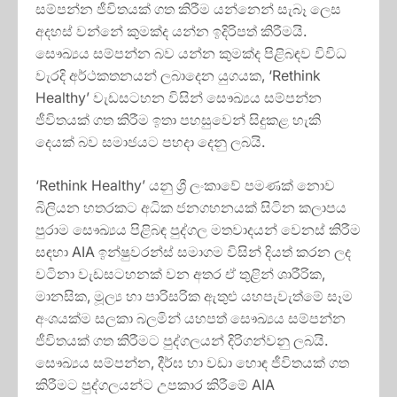
සම්පන්න ජීවිතයක් ගත කිරීම යන්නෙන් සැබෑ ලෙස
අදහස් වන්නේ කුමක්ද යන්න ඉදිරිපත් කිරීමයි.
සෞඛ්‍යය සම්පන්න බව යන්න කුමක්ද පිළිබඳව විවිධ
වැරදි අර්ථකතනයන් ලබාදෙන යුගයක, ‘Rethink
Healthy’ වැඩසටහන විසින් සෞඛ්‍යය සම්පන්න
ජීවිතයක් ගත කිරීම ඉතා පහසුවෙන් සිදුකළ හැකි
දෙයක් බව සමාජයට පහදා දෙනු ලබයි.
‘Rethink Healthy’ යනු ශ්‍රී ලංකාවේ පමණක් නොව
බිලියන හතරකට අධික ජනගහනයක් සිටින කලාපය
පුරාම සෞඛ්‍යය පිළිබඳ පුද්ගල මතවාදයන් වෙනස් කිරීම
සඳහා AIA ඉන්ෂුවරන්ස් සමාගම විසින් දියත් කරන ලද
වටිනා වැඩසටහනක් වන අතර ඒ තුළින් ශාරීරික,
මානසික, මූල්‍ය හා පාරිසරික ඇතුළු යහපැවැත්මේ සෑම
අංශයක්ම සලකා බලමින් යහපත් සෞඛ්‍යය සම්පන්න
ජීවිතයක් ගත කිරීමට පුද්ගලයන් දිරිගන්වනු ලබයි.
සෞඛ්‍යය සම්පන්න, දීර්ඝ හා වඩා හොඳ ජීවිතයක් ගත
කිරීමට පුද්ගලයන්ට උපකාර කිරීමේ AIA