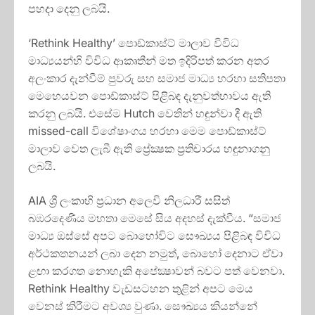
පහදා දෙනු ලබයි.
‘Rethink Healthy’ පොඩ්කාස්ට් මාලාව විවිධ
මාධ්‍යයන්හි විවිධ ආකෘතීන් මත ඉදිරිපත් කරන අතර
අලංකාර දැන්වීම් පුවරු සහ සමාජ මාධ්‍ය හරහා සතිපතා
මෙහෙයවන පොඩ්කාස්ට් පිළිබඳ දැනුවත්භාවය ඇති
කරනු ලබයි. එසේම Hutch වෙතින් හඳුන්වා දී ඇති
missed-call විශේෂාංගය හරහා මෙම පොඩ්කාස්ට්
මාලාව වෙත ලැබී ඇති ප්‍රේක්‍ෂක ප්‍රතිචාරය හඳුනාගනු
ලබයි.
AIA ශ්‍රී ලංකාහි ප්‍රධාන අලෙවි නිලධාරී සසිත්
බඹරදෙණිය මහතා මෙසේ සිය අදහස් දැක්වීය. “සමාජ
මාධ්‍ය ඔස්සේ අපට බොහෝවිට සෞඛ්‍යය පිළිබඳ විවිධ
අර්ථකතනයන් ලබා දෙන නමුත්, බොහෝ දෙනාට ඒවා
ළඟා කරගත නොහැකි අපේක්‍ෂාවන් බවට පත් වෙනවා.
Rethink Healthy වැඩසටහන තුළින් අපට මෙය
වෙනස් කිරීමට අවශ්‍ය වුණා. සෞඛ්‍යය කියන්නේ