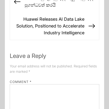
navigation
Previous
සුගන්ධවත් කරයි
post:
Huawei Releases AI Data Lake
Solution, Positioned to Accelerate
Next
Industry Intelligence
post:
Leave a Reply
Your email address will not be published.
Required fields
are marked
*
COMMENT
*