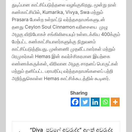
துடிப்பான காட்சிப்படுத்தலை வழங்குகிறது. மூன்று நாள்
கண்காட்சியில், Kumarika, Vivya, Swa மற்றும்
Prasara போன்ற உள்நாட்டு வர்த்தகநாமங்களுடன்
தனது Ceylon Soul Cinnamon வரிசையை முழு
அழகு விநியோகச் சங்கிலியையும் உள்ளடக்கிய 400க்கும்
மேற்பட்ட கண்காட்சியாளர்களுக்கு நிறுவனம்
காட்சிப்படுத்தியது. முன்னணி முதலீட்டாளர்கள் மற்றும்
பிரமுகர்கள் Hemas இன் கவர்ச்சிகரமான இயற்கை
எண்ணக்கருக்கள், விரிவான அழகு சாதனப் பொருட்கள்
மற்றும் தனிப்பட்ட பராமரிப்பு வர்த்தகநாமங்களைப் பற்றி
அறிந்துகொள்ள Hemas காட்சிக்கூடத்தில் கூடினர்.
Sharing
Post
“Diva පවුලේ අවුරුද්ද” අලුත් අවුරුද්ද