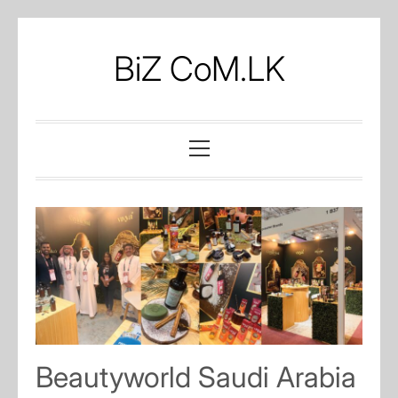
Skip
to
BiZ CoM.LK
content
Primary
Menu
Beautyworld Saudi Arabia