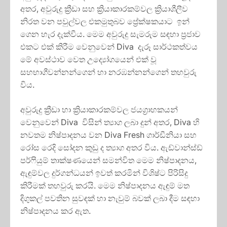
අතර, අවුරුදු ක්‍රීඩා සහ ක්‍රියාකාරකම්වල ක්‍රියාශීලීව
නිරත වන පවුල්වල එකමුතුබව ප්‍රේක්ෂකයාට ඉන්
ගෙන හැර දැක්වීය. මෙම අවුරුදු සැමරුම සඳහා ප්‍රජාව
එකට එක් කිරීම වෙනුවෙන් Diva දැරූ සාර්ථකත්වය
මේ අවස්ථාව වෙත උද්‍යෝගයෙන් එක් වූ
සහභාගීවන්නන්ගෙන් හා නරඹන්නන්ගෙන් තහවුරු
විය.
අවුරුදු ක්‍රීඩා හා ක්‍රියාකාරකම්වල ජයග්‍රාහකයන්
වෙනුවෙන් Diva විසින් ත්‍යාග ලබා දුන් අතර, Diva හි
නවතම නිෂ්පාදනය වන Diva Fresh ගාර්ඩීනියා සහ
රෝස රෙදි සෝදන කුඩු ද ත්‍යාග අතර විය. ඇඩ්වාන්ස්ඩ්
පර්ෆියුම් තාක්ෂණයෙන් සමන්විත මෙම නිෂ්පාදනය,
ඇඳුම්වල දුර්ගන්ධයන් ඉවත් කරමින් විශිෂ්ට පිරිසිදු
කිරීමක් තහවුරු කරයි. මෙම නිෂ්පාදනය ඇඳුම් මත
දිගුකල් පවතින සුවඳක් හා නැවුම් බවක් ලබා දීම සඳහා
නිෂ්පාදනය කර ඇත.