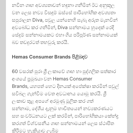
නවීන ගෘහ අවශ්‍යතාවන් හඳුනා ගනිමින් ඊට අනුකූල
වන ලෙස නව්‍ය විසඳුම් ඔස්සේ පාරිභෝගික අවශ්‍යතා
සපුරාලන Diva, පවුල යන්නෙහි සැබෑ අරුත මැනවින්
අවබෝධ කර ගනිමින්, Diva සන්නාමය හුදෙක් රෙදි
සේදුම් සන්නාමයකට එහා ගිය පරිපූර්ණ සන්නාමයක්
බව තවදුරටත් තහවුරු කරයි.
Hemas Consumer Brands
පිළිබඳව
60 වසරක් පුරා ශ්‍රී ලංකාවේ ගෘහ හා පුද්ගලික සත්කාර
අංශයේ ප්‍රමුඛයා වන Hemas Consumer
Brands, යහපත් හෙට දිනයක් අපේක්ෂා කරමින් පවුල්
සවිබල ගැන්වීම වෙත අවධානය යොමු කරයි. ශ්‍රී
ලංකාව තුළ අපගේ අරමුණු මූලික කර ගත්
සන්නාම, දේශීය දැනුම භාවිතයෙන් නව්‍යකරණයට
සහ සංවර්ධනයට ලක් කරමින්, පාරිභෝගිකයා කේන්ද්‍ර
කරගත් විශ්වසනීය ගෘහ සන්නාමයන් ලෙස ස්ථාපිත
කිරීමට හැකියාව ලැබීම