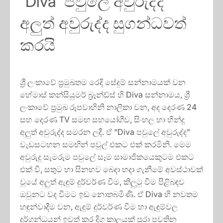
“Diva පවුලේ අවුරුද්ද”
අලුත් අවුරුද්ද සුගන්ධවත්
කරයි
ශ්‍රී ලංකාවේ ප්‍රමුඛතම රෙදි සේදුම් සන්නාමයක් වන
හේමාස් කන්සියුමර් බ්‍රෑන්ඩ්ස් හි Diva සන්නාමය, ශ්‍රී
ලංකාවේ ප්‍රමුඛ රූපවාහිනි නාලිකා වන, අද දෙරණ 24
සහ දෙරණ TV සමඟ සහයෝගීව, සිංහල හා හින්දු
අලුත් අවුරුද්ද සමරන ලදී. ඒ “Diva පවුලේ අවුරුද්ද”
වැඩසටහන සමඟින් පවුල් එකට එක් කරමිනි. මෙම
අවුරුදු සැමරුම පවුලේ සෑම සාමාජිකයෙකුටම එකට
එක් වී, සතුට හා සිනහව බෙදා හදා ගැනීමේ අවස්ථාවක්
වූයේ අලුත් ඇඳුම් දුර්වර්ණ වීම, කිලුටු වීම පිළිබඳව
ඔවුනට වද වීමට ඉඩ නොතබමිණි. ඒ Diva හි නවතම
හඳුන්වාදීම වන, ඇඳුම් දුර්වර්ණ වීම හා ඇඳුම්වල
දුර්ගන්ධයන් ඉවත් කර දිගු කාලයක් පුරා පවතින