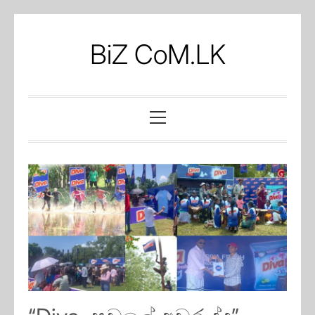
Skip
to
BiZ CoM.LK
content
Primary
Menu