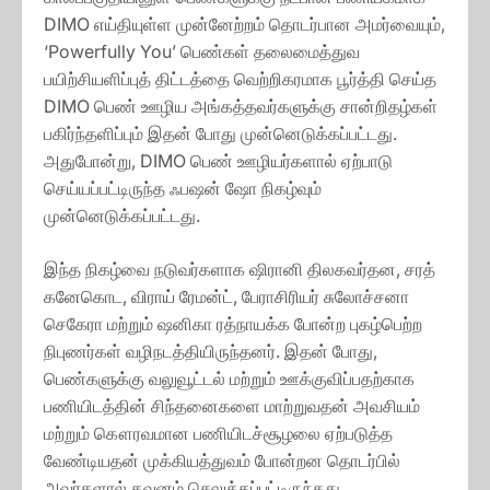
DIMO எய்தியுள்ள முன்னேற்றம் தொடர்பான அமர்வையும்,
‘Powerfully You’ பெண்கள் தலைமைத்துவ
பயிற்சியளிப்புத் திட்டத்தை வெற்றிகரமாக பூர்த்தி செய்த
DIMO பெண் ஊழிய அங்கத்தவர்களுக்கு சான்றிதழ்கள்
பகிர்ந்தளிப்பும் இதன் போது முன்னெடுக்கப்பட்டது.
அதுபோன்று, DIMO பெண் ஊழியர்களால் ஏற்பாடு
செய்யப்பட்டிருந்த ஃபஷன் ஷோ நிகழ்வும்
முன்னெடுக்கப்பட்டது.
இந்த நிகழ்வை நடுவர்களாக ஷிரானி திலகவர்தன, சரத்
கனேகொட, விராய் ரேமன்ட், பேராசிரியர் சுலோச்சனா
செகேரா மற்றும் ஷனிகா ரத்நாயக்க போன்ற புகழ்பெற்ற
நிபுணர்கள் வழிநடத்தியிருந்தனர். இதன் போது,
பெண்களுக்கு வலுவூட்டல் மற்றும் ஊக்குவிப்பதற்காக
பணியிடத்தின் சிந்தனைகளை மாற்றுவதன் அவசியம்
மற்றும் கௌரவமான பணியிடச்சூழலை ஏற்படுத்த
வேண்டியதன் முக்கியத்துவம் போன்றன தொடர்பில்
அவர்களால் கவனம் செலுத்தப்பட்டிருந்தது.