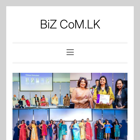
Skip
to
BiZ CoM.LK
content
Primary
Menu