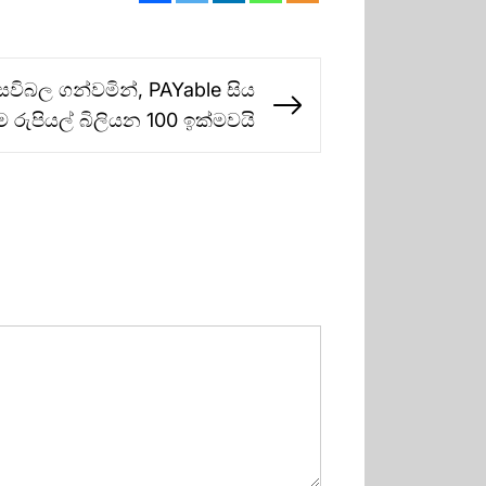
න් සවිබල ගන්වමින්, PAYable සිය
Next
රුපියල් බිලියන 100 ඉක්මවයි
post: