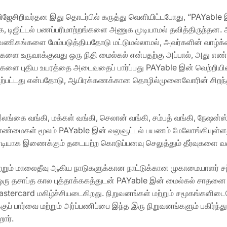
சிறிவர்தன இது தொடர்பில் கருத்து வெளியிட்டபோது, “PAYable 
டதாக, டிஜிட்டல் பணப்பரிமாற்றங்களை அணுக முடியாமல் தவித்திருந்த
வணிகங்களை மேம்படுத்தியதோடு மட்டுமல்லாமல், அவர்களின் வாழ்க்க
தனைகளை உருவாக்குவது ஒரு நிதி மைல்கல் என்பதற்கு அப்பால், அது 
்களை புதிய உயரத்தை அடைவதைப் பார்ப்பது PAYable இன் வெற்றிய
பாற்பட்டது என்பதோடு, ஆயிரக்கணக்கான தொழில்முனைவோரின் சிறந்த 
்கை வங்கி, மக்கள் வங்கி, செலான் வங்கி, சம்பத் வங்கி, நேஷன்ஸ் 
மைகள் மூலம் PAYable இன் வலுவூட்டல் பயணம் மேலோங்கியுள்ளது. 
நேரடியாக இணைக்கும் தடையற்ற கொடுப்பனவு செலுத்தும் தீர்வுகளை
்றும் மாலைதீவு ஆகிய நாடுகளுக்கான நாட்டுக்கான முகாமையாளர் சந்
ரு தசாப்த கால புத்தாக்ககத்துடன் PAYable இன் மைல்கல் சாதனை ஒத
astercard மகிழ்ச்சியடைகிறது. நிறுவனங்கள் மற்றும் சமூகங்கள
பார்வை மற்றும் அர்ப்பணிப்பை இந்த இரு நிறுவனங்களும் பகிர்ந்த
றார்.