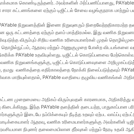
நோக்கமாக கொண்டிருந்தனர். அவர்களின் அர்ப்பணிப்பானது, PAYab
்கி சாரா கட்டணங்களை ஏற்கும் டிஜிட்டல் சேவை வழங்குநராக மாற்றும்
த்த PAYable நிறுவனத்தின் இணை நிறுவுனரும் நிறைவேற்றதிகாரமற்ற
ே ஒரு கட்டணத்தை ஏற்கும் தளம் மாத்திரமல்ல. இது வணிக நிறுவனங்
ரிவுபடுத்த விரும்பும் சிறிய வணிக உரிமையாளர்கள் முதல் தொழி
தொழில்நுட்பம், ஆதரவு மற்றும் அணுகுமுறை போன்ற விடயங்களை வ
திகரிக்க PAYable உதவியுள்ளது. டிஜிட்டல் கொடுப்பனவை மேற்கொள்
ல வணிக நிறுவனங்களுக்கு, டிஜிட்டல் கொடுப்பனவுகளை அறிமுகப்படுத
், தமது வணிகத்தை எதிர்காலத்தை நோக்கி நிலைப்படுத்தவும் PAYab
தெரிவாக மாறியுள்ளதால், PAYable வசதியை தழுவிய வணிகங்கள் அத
 கட்டண முறைமையை அதிகம் விரும்புவதன் காரணமாக, அதிகரித்து வ
பு கிடைக்கிறது. இந்த PAYable தளத்தின் தடையற்ற, பாதுகாப்பா
களுக்கும் இடையே நம்பிக்கையும் நீடித்த உறவும் ஏற்பட வாய்ப்பு ஏற
 வாடிக்கையாளர் ஆதரவு, வணிக உரிமையாளர்களுக்கு அவர்களின் டிஜ
ு அவசியமான நிபுணர் தலைமையிலான தீர்வுகள் மற்றும் நேரடி உதவி 