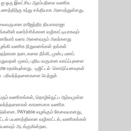
le ஐ ஒரு இலட்சிய ஆரம்பநிலை வணிக
 பயணத்திற்கு உந்து சக்தியாக அமைந்துள்ளது.
 தலைவருமான ராஜேந்திர தியாகராஜா
களின் வளர்ச்சிக்கான வழிகாட்டியாகவும்
ல்முனைவோர் வரை அனைவரும் அவர்களது
ழங்கி வணிக நிறுவனங்கள் தங்கள்
வதற்கான தடைகளை நீக்கி, முன்பு பணப்
்துவதன் மூலம், புதிய வருமான வாய்ப்புகளை
le உதவியுள்ளது. டிஜிட்டல் கொடுப்பனவுகள்
ிக பரிவர்த்தனைகளை பெற்றுக்
ரும் வணிகங்கள், தொழில்நுட்ப ஆர்வமுள்ள
ன பரிவர்த்தனைகள் காரணமாக வணிக
்பட்டுள்ளன. PAYable வழங்கும் சேவையானது,
ிட்டல் பயணத்திலான வழிகாட்டல், வணிகங்கள்
ஆகியனவும் அடங்குகின்றன.