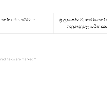
A සන්නාමය සම්මාන
ශ්‍රී ලාංකේය ව්‍යාපාරිකය
ගනුදෙනුවල වටිනාකම 
ired fields are marked
*