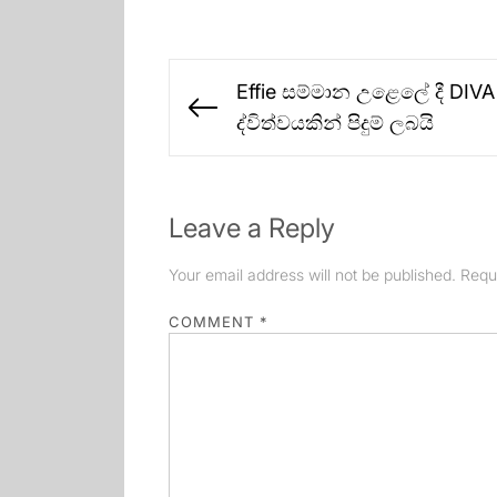
Post
Effie සම්මාන උළෙලේ දී DIV
navigation
Previous
ද්විත්වයකින් පිදුම් ලබයි
post:
Leave a Reply
Your email address will not be published.
Requ
COMMENT
*