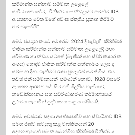
කර්මාන්ත සන්නාම සම්මාන උළෙලේ
සංවිධායකයන්ට, විනිශ්චය මණ්ඩලයට මෙන්ම IDB
ආයතනය වෙත මගේ අවංක ස්තූතීය ප්‍රකාශ කිරීමට
මම කැමතියි”
මෙම ජයග්‍රහණයට අමතරව 2024 දී පැවැති කීර්තිමත්
ජාතික කර්මාන්ත සන්නාම සම්මාන උළෙලේදී මහා
පරිමාණ කාණ්ඩය යටතේ (මැණික් සහ ස්වර්ණාභරණ
අංශය) හොඳම ජාතික කර්මාන්ත සන්නාමය ලෙස ද
සම්මාන දිනා ගැනීමට රාජා ජුවලර්ස් සමත් විය. එය
තවත් එක් සම්මානයක් පමණක් නොව, 1928 වසරේ
ආයතන ආරම්භයේ සිට එහි ශිල්පීය හැකියාව,
නවෝත්පාදනය සහ ස්වර්ණාභරණ කර්මාන්තයේ
උරුමය මැනවින් ප්‍රදර්ශනය කළ සාක්ෂියකී.
මෙම අවස්ථාව සඳහා අපක්ෂපාතීව සහ ස්වාධීනව IDB
සමඟ එක්ව කටයුතු කළ වෘත්තිකයන් 20
දෙනෙකුගෙන් පමණ සමන්විත කීර්තිමත් විනිශ්චය