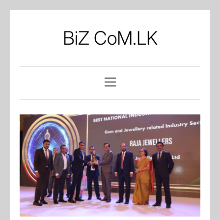
Skip
to
BiZ CoM.LK
content
Primary
Menu