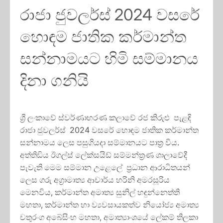
රාජා ජුවලර්ස් 2024 වසරේ
හොඳම ජාතික කර්මාන්ත
සන්නාමයට හිමි සම්මානය
දිනා ගනියි
ශ්‍රී ලංකාවේ ස්වර්ණාභරණ කලාවේ රජ කිරුළු පැළඳි
රාජා ජුවලර්ස් 2024 වසරේ හොඳම ජාතික කර්මාන්ත
සන්නාමය ලෙස පසුගියදා සම්මානයට පාත්‍ර විය.
අත්තිඩිය ඊගල්ස් ලේක්සයිඩ් සම්මන්ත්‍රණ ශාලාවේදී
පැවැති මෙම සම්මාන උළෙලේ ප්‍රධාන ආරාධිතයන්
ලෙස ගරු අග්‍රාමාත්‍ය ආචාර්ය හරිනි අමරසූරිය
මෙනවිය, කර්මාන්ත අමාත්‍ය සුනිල් හඳුන්නෙත්ති
මහතා, කර්මාන්ත හා ව්‍යවසායකත්ව නියෝජ්‍ය අමාත්‍ය
චතුරංග අබේසිංහ මහතා, අමාත්‍යාංශයේ ලේකම් තිලකා