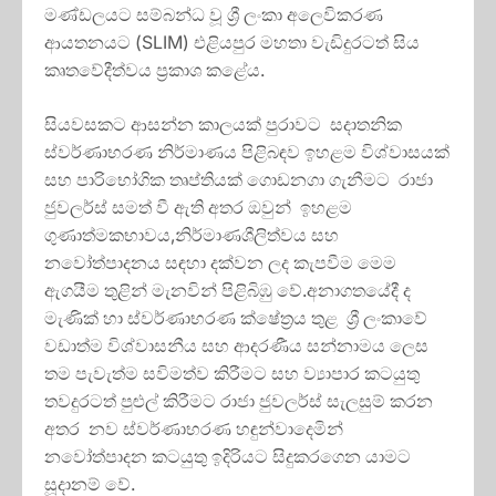
මණ්ඩලයට සම්බන්ධ වූ ශ්‍රී ලංකා අලෙවිකරණ
ආයතනයට (SLIM) එළියපුර මහතා වැඩිදුරටත් සිය
කෘතවේදීත්වය ප්‍රකාශ කළේය.
සියවසකට ආසන්න කාලයක් පුරාවට සදාතනික
ස්වර්ණාභරණ නිර්මාණය පිළිබඳව ඉහළම විශ්වාසයක්
සහ පාරිභෝගික තෘප්තියක් ගොඩනගා ගැනීමට රාජා
ජුවලර්ස් සමත් වී ඇති අතර ඔවුන් ඉහළම
ගුණාත්මකභාවය,නිර්මාණශීලිත්වය සහ
නවෝත්පාදනය සඳහා දක්වන ලද කැපවීම මෙම
ඇගයීම තුළින් මැනවින් පිළිබිඹු වේ.අනාගතයේදී ද
මැණික් හා ස්වර්ණාභරණ ක්ෂේත්‍රය තුළ ශ්‍රී ලංකාවේ
වඩාත්ම විශ්වාසනීය සහ ආදරණීය සන්නාමය ලෙස
තම පැවැත්ම සවිමත්ව කිරීමට සහ ව්‍යාපාර කටයුතු
තවදුරටත් පුළුල් කිරීමට රාජා ජුවලර්ස් සැලසුම් කරන
අතර නව ස්වර්ණාභරණ හඳුන්වාදෙමින්
නවෝත්පාදන කටයුතු ඉදිරියට සිදුකරගෙන යාමට
සූදානම් වේ.