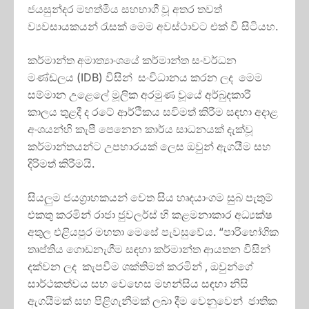
ජයසුන්දර මහත්මිය සහභාගී වූ අතර තවත්
ව්‍යවසායකයන් රැසක් මෙම අවස්ථාවට එක් වී සිටියහ.
කර්මාන්ත අමාත්‍යාංශයේ කර්මාන්ත සංවර්ධන
මණ්ඩලය (IDB) විසින් සංවිධානය කරන ලද මෙම
සම්මාන උළෙලේ මූලික අරමුණ වූයේ අර්බුදකාරී
කාලය තුළදී ද රටේ ආර්ථිකය සවිමත් කිරීම සඳහා අදාළ
අංශයන්හි කැපී පෙනෙන කාර්ය සාධනයක් දැක්වූ
කර්මාන්තයන්ට උපහාරයක් ලෙස ඔවුන් ඇගයීම සහ
දිරිමත් කිරීමයි.
සියලුම ජයග්‍රාහකයන් වෙත සිය හෘදයාංගම සුබ පැතුම්
එකතු කරමින් රාජා ජුවලර්ස් හි කළමනාකාර අධ්‍යක්ෂ
අතුල එළියපුර මහතා මෙසේ පැවසුවේය. “පාරිභෝගික
තෘප්තිය ගොඩනැගීම සඳහා කර්මාන්ත ආයතන විසින්
දක්වන ලද කැපවීම ශක්තිමත් කරමින් , ඔවුන්ගේ
සාර්ථකත්වය සහ වෙහෙස මහන්සිය සඳහා නිසි
ඇගයීමක් සහ පිළිගැනීමක් ලබා දීම වෙනුවෙන් ජාතික