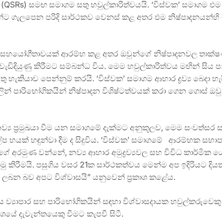
(QSRs) සමඟ සමාගම සතු හවුල්කාරිත්වයයි. ‘විස්වක’ සමාගම 
්ට ගැලපෙන පරිදි සාර්ථකව වෙනස් කළ අතර එම නිෂ්පාදනයන්හ
ෝගීතාවයක් ආරම්භ කළ අතර ඔවුන්ගේ නිෂ්පාදනවල තාක්ෂණික ක්‍
ැඩිදියුණු කිරීමට සම්බන්ධ විය. මෙම හවුල්කාරිත්වය මඟින් සිය 
ු හැකියාව පෙන්නුම් කරයි. ‘විස්වක’ සමාගම ආහාර ද්‍රව්‍ය බෙදා හ
ලින් පාරිභෝගිකයින් නිෂ්පාදන විශිෂ්ටත්වයක් කරා ගෙන ගොස් ඔ
 නව්‍ය ප්‍රමුඛයා වීම යන සමාගමේ දැක්මට අනුකූලව, මෙම සංවත්ස
්ප හයක් හඳුන්වා දීම ද සිදුවිය. ‘විස්වක’ සමාගමේ ආරම්භක සභා
ේ අරමුණ වන්නේ, නව්‍ය ආහාර අමුද්‍රව්‍යවල සහ විවිධ කාර්මික ය
ොමු කිරීමයි. පසුගිය වසර 21ක සාර්ථකත්වය මෙන්ම අප ඉදිරියට ද
බන බව අපට විශ්වාසයි” යනුවෙන් ප්‍රකාශ කළේය.
ිය ව්‍යාපාර සහ පාරිභෝගිකයින් සඳහා විශ්වාසදායක හවුල්කරු
ශයේ දැවැන්තයෙකු වීමට කැපවී සිටී.