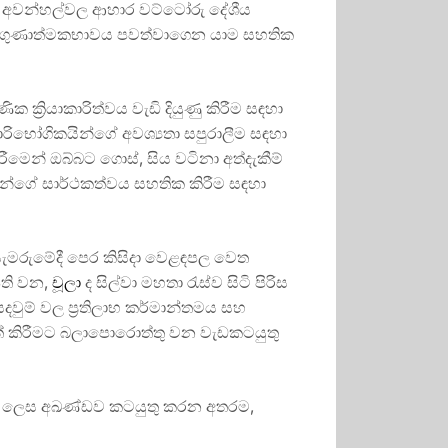
එම අවන්හල්වල ආහාර වට්ටෝරු දේශීය
ි ගුණාත්මකභාවය පවත්වාගෙන යාම සහතික
රියාකාරිත්වය වැඩි දියුණු කිරීම සඳහා
පාරිභෝගිකයින්ගේ අවශ්‍යතා සපුරාලීම සඳහා
ැරීමෙන් ඔබ්බට ගොස්, සිය වටිනා අත්දැකීම්
වුන්ගේ සාර්ථකත්වය සහතික කිරීම සඳහා
ර සැමරුමේදී පෙර කිසිදා වෙළඳපල වෙත
පති වන,
චූලා
ද සිල්වා මහතා රැස්ව සිටි පිරිස
ෙදවුම් වල ප්‍රතිලාභ කර්මාන්තමය සහ
ියත් කිරීමට බලාපොරොත්තු වන වැඩකටයුතු
වෙකු ලෙස අඛණ්ඩව කටයුතු කරන අතරම,