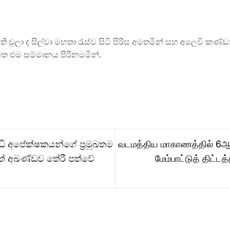
ි චූලා ද සිල්වා මහතා රැස්ව සිටි පිරිස අමතමින් සහ අලෙවි 
වෙත එම සම්මානය පිරිනමමින්.
පාධි අපේක්ෂකයන්ගේ ප්‍රමුඛතම
வடமத்திய மாகாணத்தில் 6ஆ
් අඛණ්ඩව තේරී පත්වේ
மேம்பாட்டுத் திட்ட