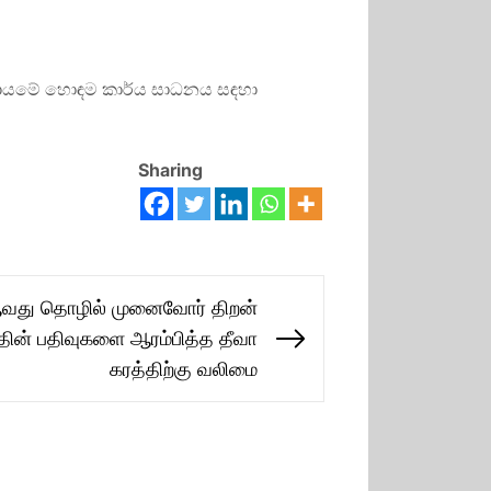
කණ්ඩායමේ හොඳම කාර්ය සාධනය සඳහා
Sharing
வது தொழில் முனைவோர் திறன்
த்தின் பதிவுகளை ஆரம்பித்த தீவா
Next
கரத்திற்கு வலிமை
post: