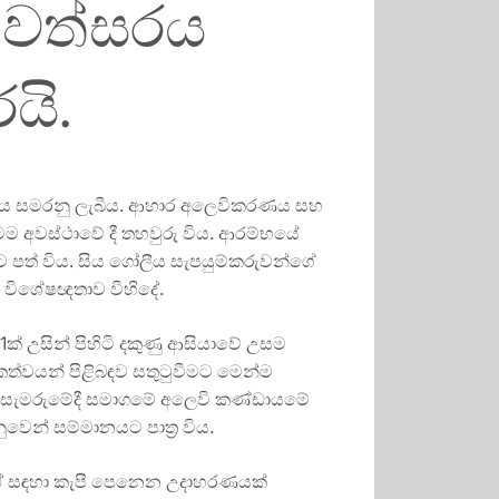
සංවත්සරය
යි.
ංවත්සරය සමරනු ලැබීය. ආහාර අලෙවිකරණය සහ
 මෙම අවස්ථාවේ දී තහවුරු විය. ආරම්භයේ
 පත් විය. සිය ගෝලීය සැපයුම්කරුවන්ගේ
ේ විශේෂඥතාව විහිදේ.
් උසින් පිහිටි දකුණු ආසියාවේ උසම
ත්වයන් පිළිබඳව සතුටුවීමට මෙන්ම
ර සැමරුමේදී සමාගමේ අලෙවි කණ්ඩායමේ
නුවෙන් සම්මානයට පාත්‍ර විය.
ත. ඒ සඳහා කැපී පෙනෙන උදාහරණයක්