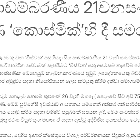
 සාඩම්බරණීය 21වන
 ‘කොස්මික්’හි දී සමර
පයුම්කරුවෙකු වන ‘විස්වක’ පසුගියදා සිය සාඩම්බරණීය 21 වැනි ස
විශේෂී පාරිභෝගික සේවාවක් සැපයීමට ‘විස්වක’ සතු අසමසම කැපවීම
ුළ තාක්ෂණික මෙහෙයුම් කළමනාකරණයේ ප්‍රමුඛ උපදේශකයෙකු බවට
අමුද්‍රව්‍ය සඳහා නියෝජිතයන් ලෙස කටයුතු කිරීම දක්වා සමාගම
රුම කොළඹ නෙළුම් කුළුණේ 26 වැනි මහලේ පොළවේ සිට අඩි 751ක
ිණි. මෙම සුවිශේෂී අවස්ථාව ආයතනය මෙතෙක් අත්කර ගත් සාර්ථක
යොමු කිරීම සඳහා විශිෂ්ට පසුබිමක් සපයන ලදී. මෙම සංවත්ස
ුතු එරංග වික්‍රමතුංග මහතා ඒ සඳහා දැක්වූ අද්විතීය දායකත්වය වෙ
යතනය, දේශීය ආහාර ක්ෂේත්‍රයේ විශාල පරිවර්තනයක් සිදුකර ඇ