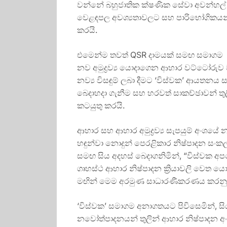
වන්නේ බහුජාතික ක්ෂණික සේවා අවන්හල් 
වෙළඳපල අවශ්‍යතාවලට සහ පාරිභෝගිකයන
කරයි.
එමෙන්ම තවත් QSR දාමයක් සමඟ සමාගම සහය
නව අමුද්‍රව්‍ය යොදාගෙන ආහාර වට්ටෝරුව ව
නව්‍ය විසඳුම් ලබා දීමට ‘විස්වක’ ආයතනය සත
බෙදාහදා ගැනීම සහ හරවත් සාකච්ඡාවන් තු
කටයුතු කරයි.
ආහාර සහ ආහාර අමුද්‍රව්‍ය සැපයුම් අංශයේ
හඳුන්වා නොදුන් පෙරළිකාර නිෂ්පාදන සංකල
සමඟ සිය අදහස් බෙදාගනිමින්, “විස්වක අපග
ගෘහස්ථ ආහාර නිෂ්පාදන ක්‍රියාවලි වෙත ය
මඟින් මෙම අරමුණ සාධාරණීකරණය කරනු ල
‘විස්වක’ සමාගම අනාගතයට පිවිසෙමින්, ස
නවෝත්පාදනයන් තුලින් ආහාර නිෂ්පාදන අං