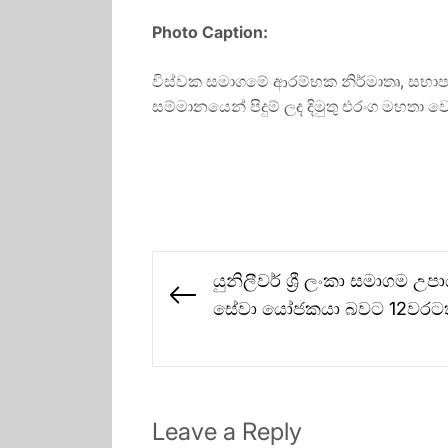
Photo Caption:
විස්වක සමාගමේ ආරම්භක නිර්මාතෘ, සභාපත
සම්මානයෙන් පිදුම් ලද දිමුතු එරංග මහතා 
Post
යුනිලීවර් ශ්‍රී ලංකා සමාගම උ
navigation
Previous
සේවා යෝජකයා බවට 12වරටත
post:
Leave a Reply