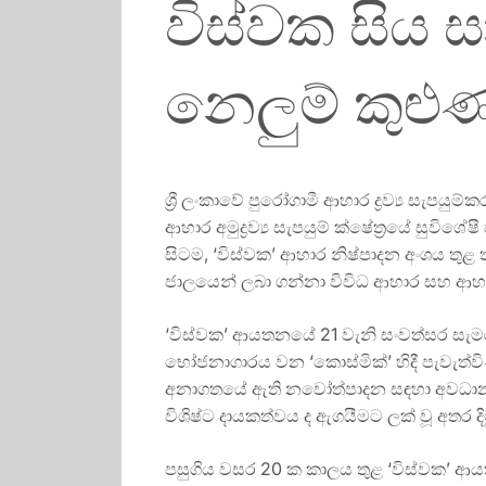
විස්වක සිය
නෙලුම් කුළුණ
ශ්‍රී ලංකාවේ පුරෝගාමී ආහාර ද්‍රව්‍ය සැ
ආහාර අමුද්‍රව්‍ය සැපයුම් ක්ෂේත්‍රයේ සු
සිටම, ‘විස්වක’ ආහාර නිෂ්පාදන අංශය ත
ජාලයෙන් ලබා ගන්නා විවිධ ආහාර සහ ආහාර 
‘විස්වක’ ආයතනයේ 21 වැනි සංවත්සර සැම
භෝජනාගාරය වන ‘කොස්මික්’ හිදී පැවැත්ව
අනාගතයේ ඇති නවෝත්පාදන සඳහා අවධානය 
විශිෂ්ට දායකත්වය ද ඇගයීමට ලක් වූ අතර දිම
පසුගිය වසර 20 ක කාලය තුළ ‘විස්වක’ ආ