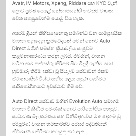
Avatr, IM Motors, Xpeng, Riddara සහ KYC වැනි
ලොව ප්‍රමුඛ පෙළේ සන්නාමයන්හි නවතම වාහන
වෙත පහසුවෙන්ම යොමු විය හැක.
අතරමැදියන් කිහිපදෙනෙකු සම්බන්ධ වන සාම්ප්‍රදායික
වාහන ගනුදෙනු ක්‍රමවේදයන් මෙන් නොව Auto
Direct මගින් සමස්ත ක්‍රියාවලිය සෘජුවම
කළමනාකරණය කරනු ලබයි. එමඟින්, වාහන
වටිනාකම තක්සේරු කිරීමේ සිට මිලදී ගැනීම හෝ
හුවමාරු කිරීම දක්වා වූ සියලුම සේවාවන් එකම
ස්ථානයකින් විශ්වාසනීය ලෙස සපුරා ගැනීමට
පාරිභෝගිකයාට අවස්ථාව හිමි වේ.
Auto Direct සේවාව මඟින් Evolution Auto සමාගම
වාහන විකිණීම පමණක් නොව පාරිභෝගික පහසුව,
සාධාරණ මිලකරණය සහ විනිවිදභාවය මත පදනම් වූ
පරිපූර්ණ වාහන හිමිකාරිත්ව පරිසර පද්ධතියක්
නිර්මාණය කිරීමට කටයුතු කර ඇත.