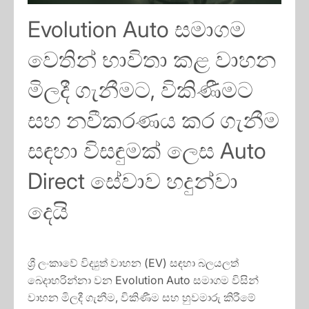
Evolution Auto සමාගම
වෙතින් භාවිතා කළ වාහන
මිලදී ගැනීමට, විකිණීමට
සහ නවීකරණය කර ගැනීම
සඳහා විසඳුමක් ලෙස Auto
Direct සේවාව හදුන්වා
දෙයි
ශ්‍රී ලංකාවේ විද්‍යුත් වාහන (EV) සඳහා බලයලත්
බෙදාහරින්නා වන Evolution Auto සමාගම විසින්
වාහන මිලදී ගැනීම, විකිණීම සහ හුවමාරු කිරීමේ