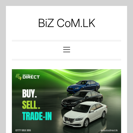
Skip
to
BiZ CoM.LK
content
Primary
Menu