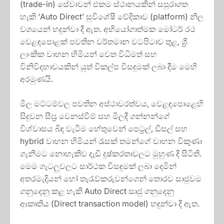
(trade-in) සේවාවන් එකම ස්ථානයකින් සපුරාගත
හැකි ‘Auto Direct’ සුවිශේෂී වේදිකාව (platform) නිල
වශයෙන් හදුන්වා දී ඇත. අභියෝගාත්මක මෝටර් රථ
වෙළඳපොළක් පවතින වර්තමාන වටපිටාව තුළ, ශ්‍රී
ලාංකික වාහන හිමියන් වෙත විධිමත් සහ
විනිවිදභාවයකින් යුත් විකල්ප විසඳුමක් ලබා දීම මෙහි
අරමුණයි.
මිල මට්ටම්වල පවතින අස්ථාවරත්වය, වෙළඳපොළෙහි
සිදුවන සීඝ්‍ර වෙනස්වීම් සහ මිලදී ගන්නන්ගේ
විශ්වාසය බිඳ වැටීම හේතුවෙන් පෙට්‍රල්, ඩීසල් සහ
hybrid වාහන හිමියන් රැසක් තමන්ගේ වාහන විකුණා
ගැනීමට නොහැකිව දැඩි දුෂ්කරතාවලට මුහුණ දී සිටිති.
මෙම ගැටලුවලට සාර්ථක විසඳුමක් ලබා දෙමින්
අතරමැදියන් හෝ තැරැව්කරුවන්ගෙන් තොරව සෘජුවම
ගනුදෙනු කළ හැකි Auto Direct සෘජු ගනුදෙනු
ආකෘතිය (Direct transaction model) හඳුන්වා දී ඇත.