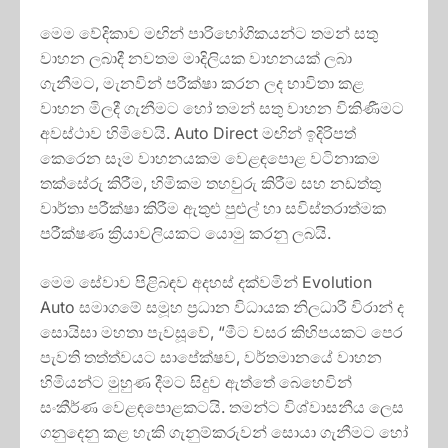
මෙම වේදිකාව මඟින් පාරිභෝගිකයන්ට තමන් සතු
වාහන ලබාදී නවතම මාදිලියක වාහනයක් ලබා
ගැනීමට, මැනවින් පරීක්ෂා කරන ලද භාවිතා කළ
වාහන මිලදී ගැනීමට හෝ තමන් සතු වාහන විකිණීමට
අවස්ථාව හිමිවෙයි. Auto Direct මඟින් ඉදිරිපත්
කෙරෙන සෑම වාහනයකම වෙළඳපොළ වටිනාකම
තක්සේරු කිරීම, හිමිකම තහවුරු කිරීම සහ නඩත්තු
වාර්තා පරීක්ෂා කිරීම ඇතුළු පුළුල් හා සවිස්තරාත්මක
පරීක්ෂණ ක්‍රියාවලියකට යොමු කරනු ලබයි.
මෙම සේවාව පිළිබඳව අදහස් දක්වමින් Evolution
Auto සමාගමේ සමූහ ප්‍රධාන විධායක නිලධාරී විරාන් ද
සොයිසා මහතා පැවසූවේ, “මීට වසර කිහිපයකට පෙර
පැවති තත්ත්වයට සාපේක්ෂව, වර්තමානයේ වාහන
හිමියන්ට මුහුණ දීමට සිදුව ඇත්තේ බෙහෙවින්
සංකීර්ණ වෙළඳපොළකටයි. තමන්ට විශ්වාසනීය ලෙස
ගනුදෙනු කළ හැකි ගැනුම්කරුවන් සොයා ගැනීමට හෝ