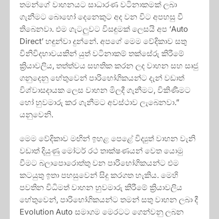
තමන්ගේ වාහනයට සාධාරණ වටිනාකමක් ලබා
ගැනීමට බොහෝ දෙනෙකුට අද වන විට අපහසු වී
තිබෙනවා. එම ගැටලුවට විසඳුමක් ලෙසයි අප ‘Auto
Direct’ හඳුන්වා දුන්නේ. අපගේ මෙම වේදිකාව සතු
විනිවිදභාවයකින් යුත් වටිනාකම් තක්සේරු කිරීමේ
ක්‍රියාවලිය, තත්ත්වය සහතික කරන ලද වාහන සහ සෘජු
ගනුදෙනු හේතුවෙන් පාරිභෝගිකයන්ට දැන් වඩාත්
විශ්වාසදායක ලෙස වාහන මිලදී ගැනීමට, විකිණීමට
හෝ හුවමාරු කර ගැනීමට අවස්ථාව ලැබෙනවා.”
යනුවෙනි.
මෙම වේදිකාව මඟින් ඉහළ පෙළේ විද්‍යුත් වාහන වැනි
වඩාත් දියුණු මෝටර් රථ තාක්ෂණයන් වෙත යොමු
වීමට බලාපොරොත්තු වන පාරිභෝගිකයන්ට එම
කටයුතු ඉතා පහසුවෙන් සිදු කරගත හැකිය. මෙහි
පවතින විධිමත් වාහන හුවමාරු කිරීමේ ක්‍රියාවලිය
හේතුවෙන්, පාරිභෝගිකයන්ට තමන් සතු වාහන ලබා දී
Evolution Auto සමාගම මෙරටට ගෙන්වනු ලබන