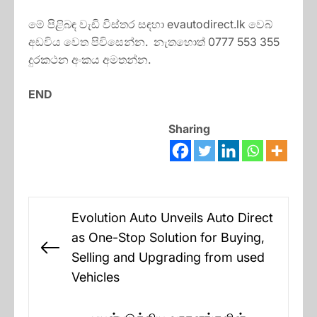
මේ පිළිබඳ වැඩි විස්තර සඳහා evautodirect.lk වෙබ්
අඩවිය වෙත පිවිසෙන්න. නැතහොත් 0777 553 355
දුරකථන අංකය අමතන්න.
END
Sharing
Post
Evolution Auto Unveils Auto Direct
navigation
as One-Stop Solution for Buying,
Previous
Selling and Upgrading from used
post:
Vehicles