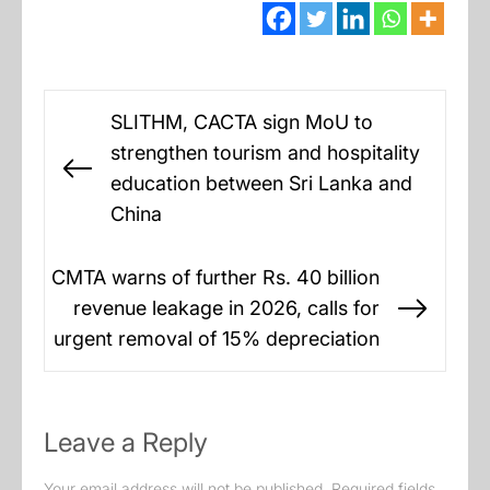
Post
SLITHM, CACTA sign MoU to
navigation
strengthen tourism and hospitality
Previous
education between Sri Lanka and
post:
China
CMTA warns of further Rs. 40 billion
revenue leakage in 2026, calls for
Next
urgent removal of 15% depreciation
post:
Leave a Reply
Your email address will not be published.
Required fields