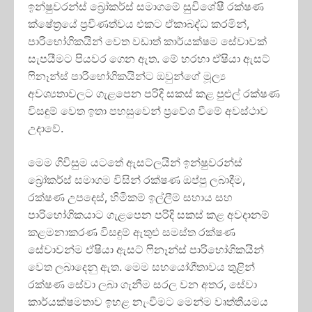
ඉන්ෂුවරන්ස් බ්‍රෝකර්ස් සමාගමේ සුවිශේෂී රක්ෂණ
ක්ෂේත්‍රයේ ප්‍රවීණත්වය එකට ඒකාබද්ධ කරමින්,
පාරිභෝගිකයින් වෙත වඩාත් කාර්යක්ෂම සේවාවක්
සැපයීමට පියවර ගෙන ඇත. මේ හරහා ඒෂියා ඇසට්
ෆිනෑන්ස් පාරිභෝගිකයින්ට ඔවුන්ගේ මූල්‍ය
අවශ්‍යතාවලට ගැළපෙන පරිදි සකස් කළ පුළුල් රක්ෂණ
විසඳුම් වෙත ඉතා පහසුවෙන් ප්‍රවේශ වීමේ අවස්ථාව
උදාවේ.
මෙම ගිවිසුම යටතේ ඇසට්ලයින් ඉන්ෂුවරන්ස්
බ්‍රෝකර්ස් සමාගම විසින් රක්ෂණ ඔප්පු ලබාදීම,
රක්ෂණ උපදෙස්, හිමිකම් ඉල්ලීම් සහාය සහ
පාරිභෝගිකයාට ගැළපෙන පරිදි සකස් කළ අවදානම්
කළමනාකරණ විසඳුම් ඇතුළු සමස්ත රක්ෂණ
සේවාවන්ම ඒෂියා ඇසට් ෆිනෑන්ස් පාරිභෝගිකයින්
වෙත ලබාදෙනු ඇත. මෙම සහයෝගීතාවය තුළින්
රක්ෂණ සේවා ලබා ගැනීම සරල වන අතර, සේවා
කාර්යක්ෂමතාව ඉහළ නැංවීමට මෙන්ම වෘත්තීයමය