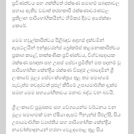
ප්‍රවීණත්වය සහ ශක්තිමත් රක්ෂණ සමාගම් සබඳතාවල
සහාය ඇතිව වඩාත් තරඟකාරී රක්ෂණාවරණවල
ප්‍රතිලාභ පාරිභෝගිකයින්ට හිමිකර දීමට අපේක්ෂා
කෙරේ.
මෙම හවුල්කාරිත්වය පිළිබඳව අදහස් දක්වමින්
ඇසට්ලයින් ඉන්ෂුවරන්ස් බ්‍රෝකර්ස් කළමනාකාරීත්වය
ප්‍රකාශ කළේ, තාක්ෂණික ප්‍රවීණත්වය, විශ්වාසදායක
රක්ෂණ සබඳතා සහ උසස් සේවා ප්‍රමිතීන් මත පදනම් වූ
පාරිභෝගික කේන්ද්‍රීය රක්ෂණ විසඳුම් ලබාදෙමින් ශ්‍රී
ලංකාවේ මූල්‍ය සේවා ක්ෂේත්‍රය තුළ තම සමාගමේ
පැවැත්ම තවදුරටත් පුළුල් කිරීමේ උපායමාර්ගික දැක්ම
සමඟ මෙම සහයෝගීතාවය මනාව බද්ධ වන බවයි.
ශ්‍රී ලංකාවේ ප්‍රමුඛතම සහ වේගයෙන්ම වර්ධනය වන
මූල්‍ය සමාගමක් වන ඒෂියා ඇසට් ෆිනෑන්ස් පීඑල්සී, සිය
උපායමාර්ගික ව්‍යාප්තිය සහ පාරිභෝගික කේන්ද්‍රීය
නවෝත්පාදනයන් හරහා වෙළඳපොළ තුළ සිය