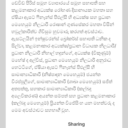
ඩේවිඩ් පීරිස් සමූහ ව්‍යාපාරයේ සමූහ සභාපති සහ
කළමනාකාර අධ්‍යක්ෂ රෝහණ දිසානායක මහතා සහ
ඒෂියා ඇසට් ෆිනෑන්ස් පීඑල්සී හි අධ්‍යක්ෂ සහ ප්‍රධාන
මෙහෙයුම් නිලධාරී රොෂාන් ගුණසේකර මහතා විසින්
හවුල්කාරිත්ව ගිවිසුම හුවමාරු කරගත් අවස්ථාව.
ඇසට්ලයින් ඉන්ෂුවරන්ස් බ්‍රෝකර්ස් සභාපති ධනික ද
සිල්වා, කළමනාකාර අධ්‍යක්ෂ/ප්‍රධාන විධායක නිලධාරී/
ප්‍රධාන නිලධාරී නිහාල් හඳුන්ගේ, අධ්‍යක්ෂ (විකුණුම්)
මහේෂ් ද අල්විස්, ප්‍රධාන මෙහෙයුම් නිලධාරී අනුරාධ
හෙට්ටිගේ, ඒෂියා ඇසට් ෆිනෑන්ස් පීඑල්සී හි
සාමාන්‍යාධිකාරී (නිෂ්පාදන මෙහෙයුම්) ජයන්ත
වීරප්පුලිගේ, සාමාන්‍යාධිකාරී (ශාඛා මෙහෙයුම්) සජිත්
අතපත්තු, සහකාර සාමාන්‍යාධිකාරී (කල්බදු
අලෙවිකරණ) අයන්ත සම්පත් සහ ප්‍රධාන කළමනාකාර
(කල්බදු මෙහෙයුම්) ප්‍රියන්ත විජේසිංහ යන මහත්වරු ද
මෙම අවස්ථාවට සහභාගී වූහ.
Sharing