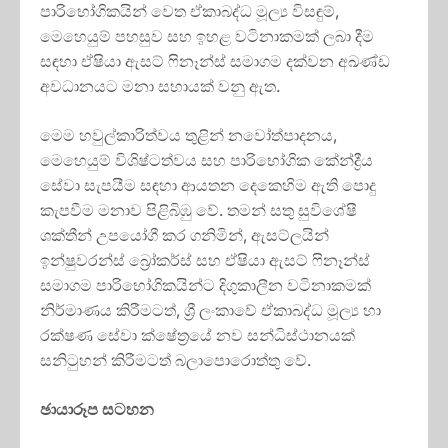
පාරිභෝගිකයින් වෙත ඒකාබද්ධ මූල්‍ය විසඳුම්,
මෙහෙයුම් පහසුව සහ ඉහළ වටිනාකමක් ලබා දීම
සඳහා ඒෂියා ඇසට් ෆිනෑන්ස් සමාගම දක්වන අඛණ්ඩ
අවධානයට මනා සහායක් වනු ඇත.
මෙම හවුල්කාරිත්වය තුළින් නවෝත්පාදනය,
මෙහෙයුම් විශිෂ්ටත්වය සහ පාරිභෝගික කේන්ද්‍රීය
සේවා සැපයීම සඳහා ආයතන දෙකෙහිම ඇති පොදු
කැපවීම මනාව පිළිබිඹු වේ. තමන් සතු සුවිශේෂී
ශක්තීන් උපයෝගී කර ගනිමින්, ඇසට්ලයින්
ඉන්ෂුවරන්ස් බ්‍රෝකර්ස් සහ ඒෂියා ඇසට් ෆිනෑන්ස්
සමාගම පාරිභෝගිකයින්ට දිගුකාලීන වටිනාකමක්
නිර්මාණය කිරීමටත්, ශ්‍රී ලංකාවේ ඒකාබද්ධ මූල්‍ය හා
රක්ෂණ සේවා ක්ෂේත්‍රයේ නව සන්ධිස්ථානයක්
සනිටුහන් කිරීමටත් බලාපොරොත්තු වේ.
ඡායාරූප සටහන