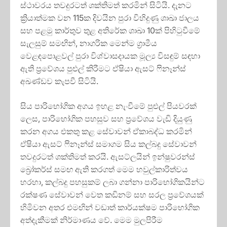
ස්ථාවරය තවදුරටත් ශක්තිමත් කරමින් සිටියි. දැනට
ක්‍රියාත්මක වන 115ක දිවයින පුරා විහිදුණු ශාඛා ජාලය
සහ පළමු කාර්තුව තුළ අතිරේක ශාඛා 10ක් පිහිටුවීමේ
සැලසුම් සමඟින්, නාගරික මෙන්ම ග්‍රාමීය
වෙළඳපොළවල් පුරා විශ්වාසදායක මූල්‍ය විසඳුම් සඳහා
ඇති ප්‍රවේශය පුළුල් කිරීමට ඒෂියා ඇසට් ෆිනෑන්ස්
අඛණ්ඩව කැපවී සිටියි.
සිය පාරිභෝගික අගය ඉහළ නැංවීමේ පුළුල් පියවරක්
ලෙස, පාරිභෝගික පහසුව සහ ප්‍රවේශය වැඩි දියුණු
කරන අගය එකතු කළ සේවාවන් ඒකාබද්ධ කරමින්
ඒෂියා ඇසට් ෆිනෑන්ස් සමාගම සිය කල්බදු සේවාවන්
තවදුරටත් ශක්තිමත් කරයි. ඇසට්ලයින් ඉන්ෂුවරන්ස්
බ්‍රෝකර්ස් සමඟ ඇති කරගත් මෙම හවුල්කාරිත්වය
හරහා, කල්බදු පහසුකම් ලබා ගන්නා පාරිභෝගිකයින්ට
රක්ෂණ සේවාවන් වෙත කඩිනම් සහ සරල ප්‍රවේශයක්
හිමිවන අතර එමඟින් වඩාත් කාර්යක්ෂම පාරිභෝගික
අත්දැකීමක් නිර්මාණය වේ. මෙම මුලපිරීම