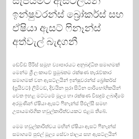
සැපයීමට ඇසට්ලයින්
ඉන්ෂුවරන්ස් බ්‍රෝකර්ස් සහ
ඒෂියා ඇසට් ෆිනෑන්ස්
අත්වැල් බැඳගනී
ඩේවිඩ් පීරිස් සමූහ ව්‍යාපාරයට අනුබද්ධිත සමාගමක්
මෙන්ම ශ්‍රී ලංකාවේ ප්‍රමුඛතම රක්ෂණ තැරැව්කාර
සමාගමක් වන ඇසට්ලයින් ඉන්ෂුවරන්ස් බ්‍රෝකර්ස්
(ප්‍රයිවට්) ලිමිටඩ්, දිවයින පුරා සිටින පාරිභෝගිකයින්
වෙත ඉහළ මට්ටමේ මූල්‍ය හා රක්ෂණ විසඳුම් ලබාදීමේ
අරමුණින් ඒෂියා ඇසට් ෆිනෑන්ස් පීඑල්සී සමඟ
උපායමාර්ගික හවුල්කාරිත්වයකට එළඹ තිබේ.
මෙම හවුල්කාරිත්වය මඟින් ඒෂියා ඇසට් ෆිනෑන්ස්
සමාගමේ පුළුල් මූල්‍ය සේවා ජාලය සහ ඇසට්ලයින්