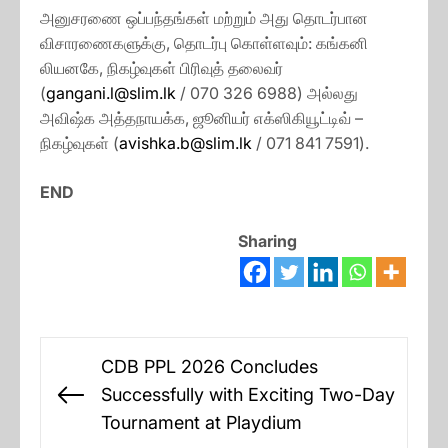
அனுசரணை ஒப்பந்தங்கள் மற்றும் அது தொடர்பான
விசாரணைகளுக்கு, தொடர்பு கொள்ளவும்: கங்கனி
லியனகே, நிகழ்வுகள் பிரிவுத் தலைவர்
(
gangani.l@slim.lk
/ 070 326 6988) அல்லது
அவிஷ்க அத்தநாயக்க, ஜூனியர் எக்ஸிகியூட்டிவ் –
நிகழ்வுகள் (
avishka.b@slim.lk
/ 071 841 7591).
END
Sharing
Post
CDB PPL 2026 Concludes
navigation
Successfully with Exciting Two-Day
Previous
Tournament at Playdium
post: