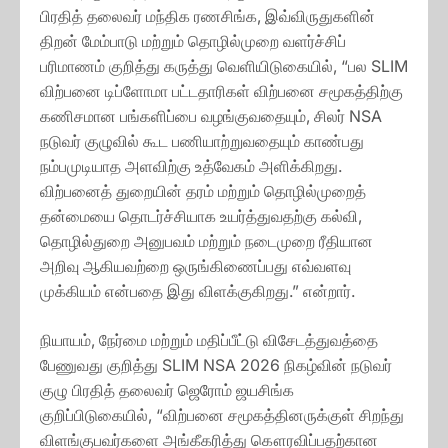
பிரதித் தலைவர் மந்திக ரணசிங்க, இவ்விருதுகளின்
திறன் மேம்பாடு மற்றும் தொழில்முறை வளர்ச்சிப்
பரிமாணம் குறித்து கருத்து வெளியிடுகையில், “பல SLIM
விற்பனை டிப்ளோமா பட்டதாரிகள் விற்பனை சமூகத்திற்கு
கணிசமான பங்களிப்பை வழங்குவதையும், சிலர் NSA
நடுவர் குழுவில் கூட பணியாற்றுவதையும் காண்பது
நம்பமுடியாத அளவிற்கு உத்வேகம் அளிக்கிறது.
விற்பனைத் துறையின் தரம் மற்றும் தொழில்முறைத்
தன்மையை தொடர்ச்சியாக உயர்த்துவதற்கு கல்வி,
தொழில்துறை அனுபவம் மற்றும் நடைமுறை ரீதியான
அறிவு ஆகியவற்றை ஒருங்கிணைப்பது எவ்வளவு
முக்கியம் என்பதை இது விளக்குகிறது.” என்றார்.
நியாயம், நேர்மை மற்றும் மதிப்பீட்டு விசேடத்துவத்தை
பேணுவது குறித்து SLIM NSA 2026 நிகழ்வின் நடுவர்
குழு பிரதித் தலைவர் ஜெரோம் ஜயசிங்க
குறிப்பிடுகையில், “விற்பனை சமூகத்தினருக்குள் சிறந்து
விளங்குபவர்களை அங்கீகரித்து கௌரவிப்பதற்கான