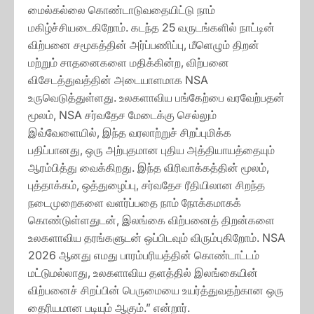
மைல்கல்லை கொண்டாடுவதையிட்டு நாம்
மகிழ்ச்சியடைகிறோம். கடந்த 25 வருடங்களில் நாட்டின்
விற்பனை சமூகத்தின் அர்ப்பணிப்பு, மீளெழும் திறன்
மற்றும் சாதனைகளை மதிக்கின்ற, விற்பனை
விசேடத்துவத்தின் அடையாளமாக NSA
உருவெடுத்துள்ளது. உலகளாவிய பங்கேற்பை வரவேற்பதன்
மூலம், NSA சர்வதேச மேடைக்கு செல்லும்
இவ்வேளையில், இந்த வரலாற்றுச் சிறப்புமிக்க
பதிப்பானது, ஒரு அற்புதமான புதிய அத்தியாயத்தையும்
ஆரம்பித்து வைக்கிறது. இந்த விரிவாக்கத்தின் மூலம்,
புத்தாக்கம், ஒத்துழைப்பு, சர்வதேச ரீதியிலான சிறந்த
நடைமுறைகளை வளர்ப்பதை நாம் நோக்கமாகக்
கொண்டுள்ளதுடன், இலங்கை விற்பனைத் திறன்களை
உலகளாவிய தரங்களுடன் ஒப்பிடவும் விரும்புகிறோம். NSA
2026 ஆனது எமது பாரம்பரியத்தின் கொண்டாட்டம்
மட்டுமல்லாது, உலகளாவிய தளத்தில் இலங்கையின்
விற்பனைச் சிறப்பின் பெருமையை உயர்த்துவதற்கான ஒரு
தைரியமான படியும் ஆகும்.” என்றார்.