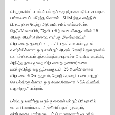
விருதுகளின் பாரம்பரியம் குறித்து நிறுவன ரீதியான பரந்த
பார்வையைப் பகிர்ந்து கொண்ட SLIM நிறுவனத்தின்
பிரதம நிறைவேற்று அதிகாரி சமில் விக்ரமசிங்க
தெரிவிக்கையில், “தேசிய விற்பனை விருதுகளின் 25
ஆவது ஆண்டு நிறைவு என்பது இலங்கையின்
விற்பனைத் துறையின் முக்கிய தாக்கம் என்பதுடன்
வளர்ச்சிக்கான ஒரு சான்றும் ஆகும். தொழில்துறைகளில்
வளர்ச்சியையும் புத்தாக்கத்தையும் உச்ச அளவில் வழங்கி,
அடுத்த தலைமுறை விற்பனைத் தலைவர்களை
ஊக்குவித்து வலுவூட்டுவதுடன், 25 ஆண்டுகளாக
விற்பனை விசேடத்துவம், தொழில்முறைப் பண்பு மற்றும்
செயல்திறனுக்கான ஒரு அளவுகோலாக NSA விளங்கி
வருகிறது.” என்றார்.
பல்வேறு வளர்ந்து வரும் துறைகள் மற்றும் பிரிவுகளில்
உள்ள நிபுணர்களை அங்கீகரிப்பதன் மூலமும்,
தற்போதைய மாற்றமடையும் பொருளாதாரச் சூழலில்