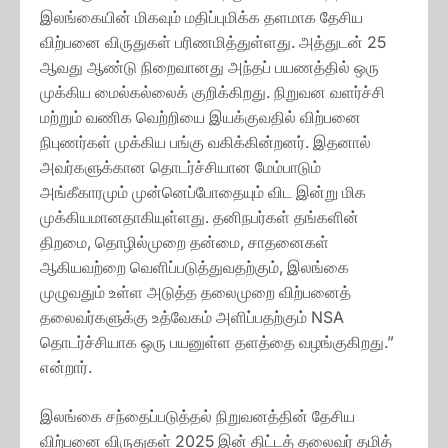
இலங்கையின் மிகவும் மதிப்புமிக்க தளமாக தேசிய
விற்பனை விருதுகள் பரிணமித்துள்ளது. அத்துடன் 25
ஆவது ஆண்டு நிறைவானது அந்தப் பயணத்தில் ஒரு
முக்கிய மைல்கல்லைக் குறிக்கிறது. நிறுவன வளர்ச்சி
மற்றும் வணிக வெற்றியை இயக்குவதில் விற்பனை
நிபுணர்கள் முக்கிய பங்கு வகிக்கின்றனர். இதனால்
அவர்களுக்கான தொடர்ச்சியான மேம்பாடும்
அங்கீகாரமும் முன்னெப்போதையும் விட இன்று மிக
முக்கியமானதாகியுள்ளது. தனிநபர்கள் தங்களின்
திறமை, தொழில்முறை தன்மை, சாதனைகள்
ஆகியவற்றை வெளிப்படுத்துவதற்கும், இலங்கை
முழுவதும் உள்ள அடுத்த தலைமுறை விற்பனைத்
தலைவர்களுக்கு உத்வேகம் அளிப்பதற்கும் NSA
தொடர்ச்சியாக ஒரு பயனுள்ள தளத்தை வழங்குகிறது.”
என்றார்.
இலங்கை சந்தைப்படுத்தல் நிறுவனத்தின் தேசிய
விற்பனை விருதுகள் 2025 இன் திட்டத் தலைவர் தமித்