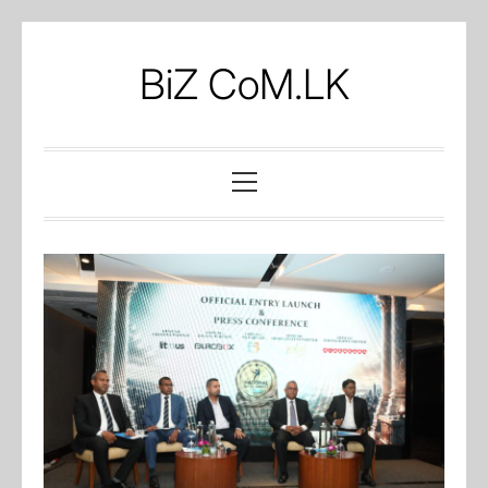
Skip
to
BiZ CoM.LK
content
Primary
Menu