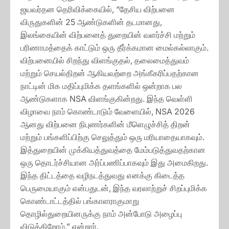
ஜயவர்தன தெரிவிக்கையில், “தேசிய விற்பனை
விருதுகளின் 25 ஆண்டுகளின் தடமானது,
இலங்கையின் விற்பனைத் துறையின் வளர்ச்சி மற்றும்
பரிணாமத்தைக் காட்டும் ஒரு தீர்க்கமான மைல்கல்லாகும்.
விற்பனையில் சிறந்து விளங்குதல், தலைமைத்துவம்
மற்றும் செயல்திறன் ஆகியவற்றை அங்கீகரிப்பதற்கான
நாட்டின் மிக மதிப்புமிக்க தளங்களில் ஒன்றாக பல
ஆண்டுகளாக NSA விளங்குகின்றது. இந்த வெள்ளி
விழாவை நாம் கொண்டாடும் வேளையில், NSA 2026
ஆனது விற்பனை நிபுணர்களின் மீளெழுச்சித் திறன்
மற்றும் பங்களிப்பிற்கு செலுத்தும் ஒரு மரியாதையாகவும்.
இத்துறையின் முக்கியத்துவத்தை மேம்படுத்துவதற்கான
ஒரு தொடர்ச்சியான அர்ப்பணிப்பாகவும் இது அமைகிறது.
இந்த திட்டத்தை வழிநடத்துவது எனக்கு கிடைத்த
பெருமையாகும் என்பதுடன், இந்த வரலாற்றுச் சிறப்புமிக்க
கொண்டாட்டத்தில் பங்காளராகுமாறு
தொழில்துறையினருக்கு நாம் அன்போடு அழைப்பு
விடுக்கிறோம்.” என்றார்.