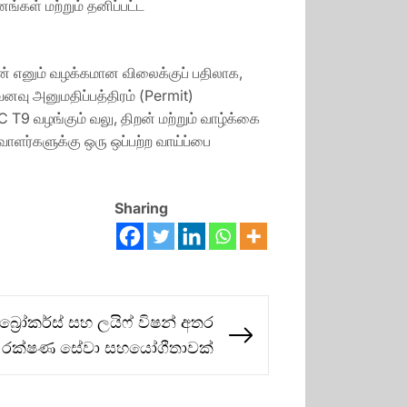
கள் மற்றும் தனிப்பட்ட
ன் எனும் வழக்கமான விலைக்குப் பதிலாக,
னவு அனுமதிப்பத்திரம் (Permit)
 T9 வழங்கும் வலு, திறன் மற்றும் வாழ்க்கை
ளர்களுக்கு ஒரு ஒப்பற்ற வாய்ப்பை
Sharing
බ්‍රෝකර්ස් සහ ලයිෆ් විෂන් අතර
Next
රක්ෂණ සේවා සහයෝගීතාවක්
post: