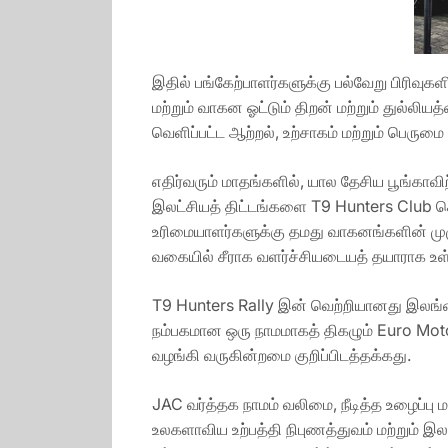
இதில் பங்கேற்பாளர்களுக்கு பல்வேறு பிரிவுகளி
மற்றும் வாகன ஓட்டும் திறன் மற்றும் துல்லி
வெளிப்பட்ட ஆற்றல், உற்சாகம் மற்றும் பெரு
எதிர்வரும் மாதங்களில், யால தேசிய பூங்காவி
இலட்சியத் திட்டங்களை T9 Hunters Club க
உரிமையாளர்களுக்கு தமது வாகனங்களின் முழ
வகையில் சீராக வளர்ச்சியடையத் தயாராக உள
T9 Hunters Rally இன் வெற்றியானது இலங்க
நம்பகமான ஒரு நாமமாகத் திகழும் Euro Moto
வழங்கி வருகின்றமை குறிப்பிடத்தக்கது.
JAC வர்த்தக நாமம் வலிமை, நீடித்த உழைப்ப
உலகளாவிய உற்பத்தி நிபுணத்துவம் மற்றும் 