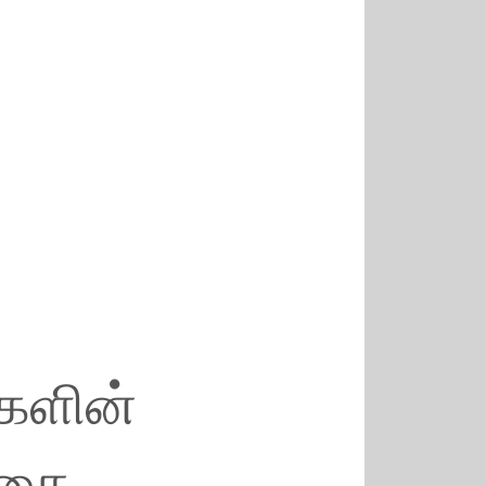
களின்
்தை