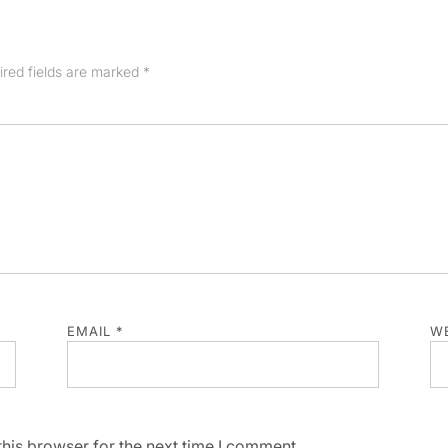
ired fields are marked
*
EMAIL
*
WE
his browser for the next time I comment.