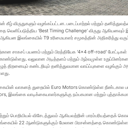
ன் கீழ் விருதுகளும் வழங்கப்பட்டன. படைப்பாற்றல் மற்றும் தனித்துவத்
யத்தை வெளிப்படுத்திய ‘Best Timing Challenge’ விருது ஆகியனவும் இத
மை ஆகியன இலங்கையில் T9 உரிமையாளர் சமூகத்தின் அதிகரித்து வரும
ற்கான சாகசப் பயணம் மற்றும் பிரத்தியேக ‘4×4 off-road’ போட்டிகள் 
ொண்டுள்ளது. வலுவான அடித்தளம் மற்றும் ஆர்வமுள்ள உறுப்பினர்
ுத் திறனையும் கண்டறியும் தனித்துவமான வாய்ப்புகளை வழங்கும் 
்ளது.
ையின் வாகனத் துறையில் Euro Motors கொண்டுள்ள நீண்டகால பாரம்ப
rs, இலங்கை வாடிக்கையாளர்களுக்கு நம்பகமான மற்றும் புத்தாக்கம
ு மற்றும் பொறியியல் விசேடத்துவம் ஆகியவற்றின் பாரம்பரியத்தைக் 
இலங்கையில் 22 ஆண்டுகளுக்கும் மேலான பிரசன்னத்தை கொண்டுள்ள JAC