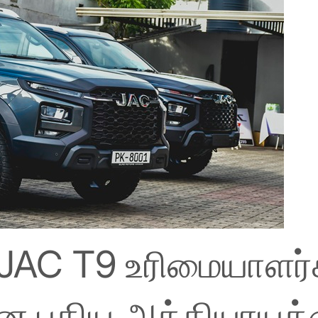
JAC T9 உரிமையாளர்
ான புதிய அத்தியாயத