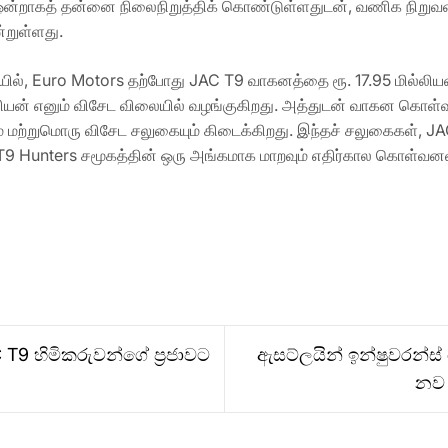
ன்றாகத் தன்னை நிலைநிறுத்திக் கொண்டுள்ளதுடன், வணிக நிறுவனங்
்றுள்ளது.
யில், Euro Motors தற்போது JAC T9 வாகனத்தை ரூ. 17.95 மில்லிய
ல்லியன் எனும் விசேட விலையில் வழங்குகிறது. அத்துடன் வாகன கொள்வ
ம் மற்றுமொரு விசேட சலுகையும் கிடைக்கிறது. இந்தச் சலுகைகள், JAC
T9 Hunters சமூகத்தின் ஒரு அங்கமாக மாறவும் எதிர்கால கொள்வனவா
 T9 හිමිකරුවන්ගේ ප්‍රජාවට
ඇසට්ලයින් ඉන්ෂුවරන්ස් 
නව 