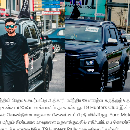
த்தின் பிரதம செயற்பாட்டு அதிகாரி ரவீந்திர சேனாரத்ன கருத்துத் 
ு உண்மையிலேயே ஊக்கமளிப்பதாக உள்ளது. T9 Hunters Club இன் 
ுவர் கொண்டுள்ள வலுவான பிணைப்பைப் பிரதிபலிக்கிறது. Euro M
 மற்றும் நீண்டகால உறவுகளை உருவாக்குவதில் எதிர்பார்ப்பை கொண்
டக்கமாகவே இந்த T9 Hunters Rally அமைகிறது.” என்றார்.