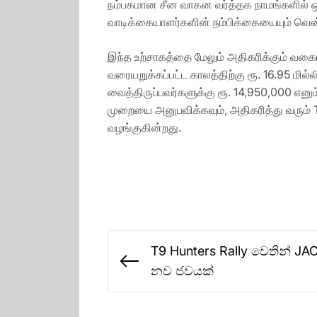
நம்பகமான சீன வாகன வர்த்தக நாமங்களில் ஒ
வாடிக்கையாளர்களின் நம்பிக்கையையும் வென
இந்த உற்சாகத்தை மேலும் அதிகரிக்கும் வகை
வரையறுக்கப்பட்ட காலத்திற்கு ரூ. 16.95 மி
வைத்திருப்பவர்களுக்கு ரூ. 14,950,000 எனு
முறையை அனுபவிக்கவும், அதிகரித்து வரும் 
வழங்குகின்றது.
Post
T9 Hunters Rally වෙතින් JAC
navigation
Previous
නව ජවයක්
post: