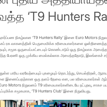
ைத்த ‘T9 Hunters Ral
ரார்ப்பண நிகழ்வான ‘T9 Hunters Rally’ இனை Euro Motors நிற
பிக்கப் ரக வாகனத்தின் பெருமைமிக்க உரிமையாளர்களை ஒன்றிணைத்த
ையும், சமூக ஒருமைப்பாட்டையும் கொண்டாடும் ஒரு நிகழ்வாக அமைந
இந்த பேரணி ஒரு முக்கிய மைல்கல்லாக அமைந்ததோடு, இலங்கைச் ச
்ள பாரிய வரவேற்பையும் புகழையும் தொடர்ந்து, செயல்திறன், ஆராயும்
 இணைப்பதற்கான ஒரு தளம் தேவை என, பல உரிமையாளர்கள் ஆர்வம் த
், Euro Motors நிறுவனம் T9 உரிமையாளர்களிடையே நட்புறவு, சாகச
டிப்புமிக்க சமூகமாக, ‘T9 Hunters Club’ இனை நிறுவியது.