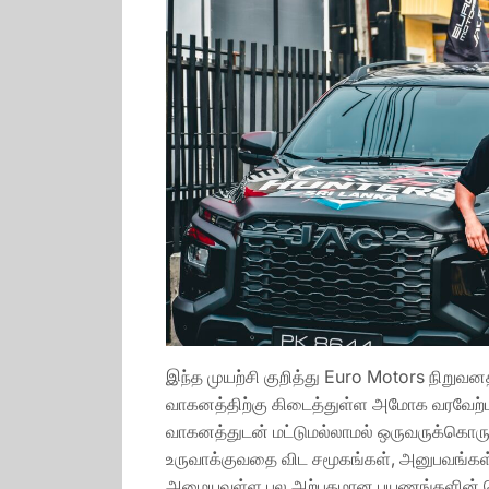
இந்த முயற்சி குறித்து Euro Motors நிறுவன
வாகனத்திற்கு கிடைத்துள்ள அமோக வரவேற்ப
வாகனத்துடன் மட்டுமல்லாமல் ஒருவருக்கொர
உருவாக்குவதை விட சமூகங்கள், அனுபவங்கள்
அமையவுள்ள பல அற்புதமான பயணங்களின் தொ