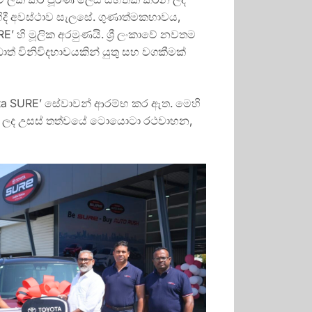
දී අවස්ථාව සැලසේ. ගුණාත්මකභාවය,
හි මූලික අරමුණයි. ශ්‍රී ලංකාවේ නවතම
 විනිවිදභාවයකින් යුතු සහ වගකීමක්
ota SURE’ සේවාවන් ආරම්භ කර ඇත. මෙහි
වන ලද උසස් තත්වයේ ටොයොටා රථවාහන,