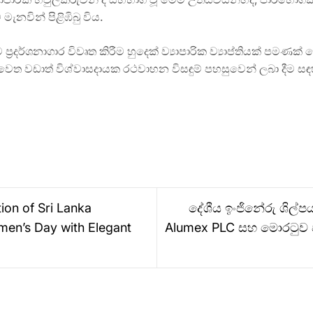
මැනවින් පිළිඹිබු විය.
රදර්ශනාගාර විවෘත කිරීම හුදෙක් ව්‍යාපාරික ව්‍යාප්තියක් පමණක්
වෙත වඩාත් විශ්වාසදායක රථවාහන විසඳුම් පහසුවෙන් ලබා දීම 
on of Sri Lanka
දේශීය ඉංජිනේරු ශිල
men’s Day with Elegant
Alumex PLC සහ මොරටුව වි