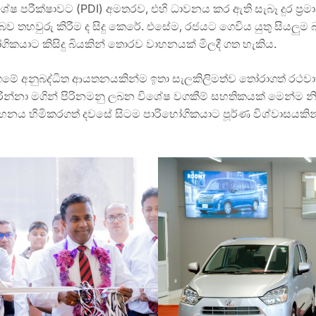
ේෂ පරීක්ෂාවට (PDI) අමතරව, එහි ධාවනය කර ඇති සැබෑ දුර ප්‍ර
තහවුරු කිරීම ද සිදු කෙරේ. එසේම, රජයට ගෙවිය යුතු සියලුම 
කයාට කිසිදු බියකින් තොරව වාහනයක් මිලදී ගත හැකිය.
 අනුබද්ධිත ආයතනයකින්ම ඉතා සැලකිලිමත්ව තෝරාගත් රථවාහන
ා මගින් පිරිනමනු ලබන විශේෂ වගකීම් සහතිකයක් මෙන්ම නිෂ
 වාහනය හිමිකරගත් දවසේ සිටම පාරිභෝගිකයාට පූර්ණ විශ්වාසයකි