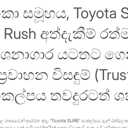
ා සමූහය, Toyota 
o Rush අත්දැකීම් ර
දර්ශනාගාර යටතට ගෙ
‍රවාහන විසඳුම් (Trus
සංකල්පය තවදුරටත් ශ
ඛාවෙන් ආරම්භ කළ ‘Toyota SURE’ සංකල්පය, දැන් රත්මලාන ප්‍
ශනාගාරය දැන් පාරිභෝගිකයින් සඳහා විවෘත වී ඇත. දැඩි පරීක්ෂ