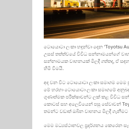
ටොයොටා ලංකා හඳුන්වා දෙන ‘Toyotsu 
උසස් තත්ත්වයේ විවිධ සන්නාමයන්ගේ ව
සන්නාමයක වාහනයක් මිලදී ගත්තද, ඒ සඳ
හිමි වීමයි.
අද වන විට ටොයොටා ලංකා සමාගම මෙම සුව
මේ හරහා ටොයොටා ලංකා සමාගමේ අනුබද්ධ
ගුණාත්මක පරීක්ෂාවන්ට ලක් කළ විවිධ ස
කොටස් සහ අලෙවියෙන් පසු සේවාවන් Toyo
තමන්ට වඩාත් ඔබින වාහනය මිලදී ගැනීමට 
මෙම මධ්‍යස්ථානවල ප්‍රදර්ශනය කෙරෙන සෑ