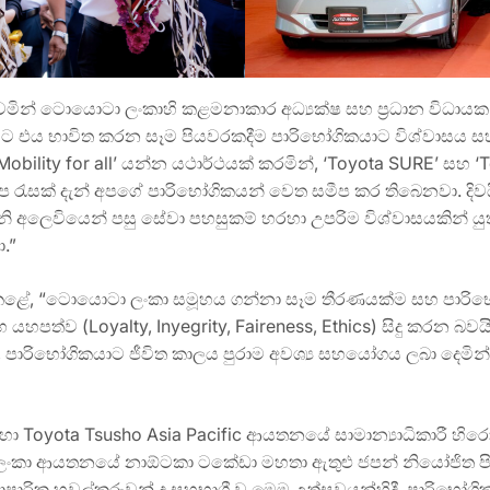
වෙමින් ටොයොටා ලංකාහි කළමනාකාර අධ්‍යක්ෂ සහ ප්‍රධාන විධ
සිට එය භාවිත කරන සෑම පියවරකදීම පාරිභෝගිකයාට විශ්වාසය 
Mobility for all’ යන්න යථාර්ථයක් කරමින්, ‘Toyota SURE’ ස
රැසක් දැන් අපගේ පාරිභෝගිකයන් වෙත සමීප කර තිබෙනවා. දිවයි
ි අලෙවියෙන් පසු සේවා පහසුකම් හරහා උපරිම විශ්වාසයකින් යුත
.”
ළේ, “ටොයොටා ලංකා සමූහය ගන්නා සෑම තීරණයක්ම සහ පාරිභෝ
හපත්ව (Loyalty, Inyegrity, Faireness, Ethics) සිදු කරන 
 පාරිභෝගිකයාට ජීවිත කාලය පුරාම අවශ්‍ය සහයෝගය ලබා දෙමින්
සඳහා Toyota Tsusho Asia Pacific ආයතනයේ සාමාන්‍යාධිකාරී හි
කා ආයතනයේ නාඕටකා ටකේඩා මහතා ඇතුළු ජපන් නියෝජිත පිර
රික හවුල්කරුවන් ද සහභාගී වූ මෙම උත්සවයන්හිදී, පාරිභෝගි