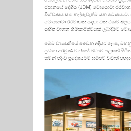
ජපානයේ දේශීය (JDM) ටොයොටා රථවාහන, ප
විශ්වාසය සහ කල්පැවැත්ම යන ටොයොටා සන්
ටොයොටා රථවාහන සඳහා වන එකම බලයලත් බෙ
සහිත වාහන හිමිකාරිත්වයක් ලබාදීමට ට
මෙම ව්‍යාපෘතියේ තෙවන අදියර ලෙස, මහන
ප්‍රධාන අරමුණ වන්නේ මධ්‍යම පළාතේ 
තමන් පදිංචි ප්‍රදේශයටම සමීපව වඩාත් පහස