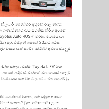
ායක නිලධාරී මනෝහර අතුකෝරාල මහතා
සහ ගුණාත්මකභාවය සහතික කිරීම අපගේ
හ ‘Toyotsu Auto RUSH’ හරහා ටොයොටා
න පුරා විහිදුණු අපගේ 20කට අධික
ුව වාහනයක් භාවිත කිරීමට අවශ්‍ය සියලුම
ගික සබඳතාවක්ම ‘Toyota LIFE’ මත
බවයි. අපගේ අරමුණ වන්නේ වාහනයක් අලෙවි
 විශ්වාසය සහ විනිවිදභාවය මත පදනම් වූ
රෝෂි යොෂිහාෂි මහතා, එහි සමූහ නායක
ිසක් සහභාගී වූහ. ටොයොටා ලංකා
ක අවශ්‍යතාවලට ගැළපෙන නවීන ප්‍රවාහන