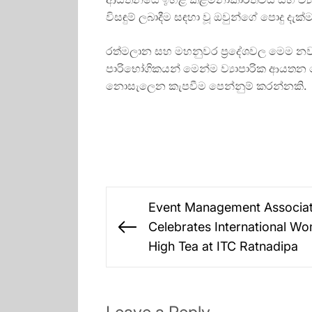
විසඳුම් ලබාදීම සඳහා වූ ඔවුන්ගේ පොදු දැක්ම 
රත්මලාන සහ මහනුවර ප්‍රදේශවල මෙම නව ප්‍
පාරිභෝගිකයන් මෙන්ම ව්‍යාපාරික ආයතන 
නොසැලෙන කැපවීම පෙන්නුම් කරන්නකි.
Post
Event Management Associati
navigation
Celebrates International Wo
Previous
High Tea at ITC Ratnadipa
post: