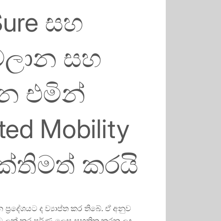
Sure සහ
ත්මලාන සහ
න එමින්
ted Mobility
ක්තිමත් කරයි
රදේශයට ද ව්‍යාප්ත කර තිබේ. ඒ අනුව
ාවකට ලක් කර පූර්ණ ලෙස සහතික කරන ලද