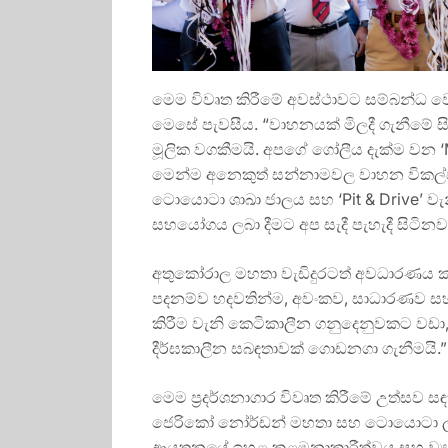
මෙම විවෘත කිරීමේ අවස්ථාවට සම්බන්ධ 
මෙසේ පැවසීය. “වාහනයක් මිලදී ගැනීමේ 
මූලික වගකීමයි. අපගේ ගෝලීය දැක්ම වන ‘
මෙන්ම අනෙකුත් සන්නාමවල වාහන විකල්ප 
ටොයොටා ශාඛා ජාලය සහ ‘Pit & Drive’ වැන
සහයෝගය ලබා දීමට අප සැදී පැහැදී සිටිනවා
අතුකෝරාල මහතා වැඩිදුරටත් අවධාරණය ක
පදනම්ව හදවතින්ම, අවංකව, සාධාරණව සහ ය
කිරීම වැනි කෙටිකාලීන ගනුදෙනුවකට වඩා,
දීර්ඝකාලීන සබඳතාවක් ගොඩනගා ගැනීමයි.”
මෙම ප්‍රදර්ශනාගාර විවෘත කිරීමේ උත්සව 
ජෙරිකෝ නෝර්ඩන් මහතා සහ ටොයොටා ලං
ආයතනයේ ඉහළ කළමනාකාරීත්වය සහ ව්‍යාපා