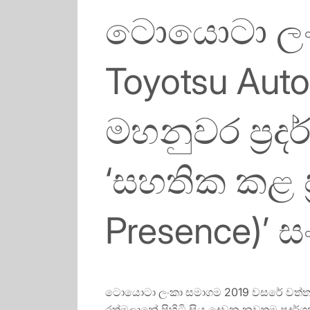
ටොයොටා ලංක
Toyotsu Aut
මහනුවර ප්‍ර
‘සහතික කළ ප්
Presence)’ 
ටොයොටා ලංකා සමාගම 2019 වසරේ වත්තල ශා
රත්මලානේ පිහිටි සිය දෙවන නවතම ප්‍රදර්