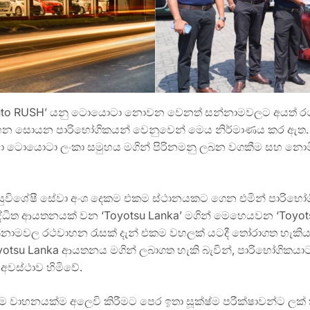
Auto RUSH’ යනු ටොයොටා නොවන වෙනත් සන්නාමවලට අයත් රථ
ාහන සොයන පාරිභෝගිකයන් වෙනුවෙන් මෙය නිර්මාණය කර ඇත.
හා ටොයොටා ලංකා සමුහය මගින් පිරිනමනු ලබන වගකීම සහ නොමි
ිශේෂී සේවා අංශ දෙකම එකම ස්ථානයකට ගෙන එමින් පාරිභෝගිකයාට
ිත ආයතනයක් වන ‘Toyotsu Lanka’ මගින් මෙහෙයවන ‘Toyotsu
න්නාමවල රථවාහන රැසක් දැන් එකම වහලක් යටදී තෝරාගත හැකිය
tsu Lanka ආයතනය මගින් ලබාගත හැකි බැවින්, පාරිභෝගිකයාට 
අවස්ථාව හිමිවේ.
ම වාහනයක්ම අලෙවි කිරීමට පෙර ඉතා සූක්ෂ්ම පරීක්ෂාවන්ට ලක් 