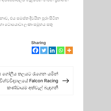
 නොව, එය සමස්ත දිවයින පුරා සිටින
සඳහා ටොයොටා ලංකා සමූහය සතු
Sharing
්පය ගෝලීය තලයට රැගෙන යමින්
ශ්වවිද්‍යාලයේ Falcon Racing
Next
කණ්ඩායම අත්වැල් බැඳගනී
post: