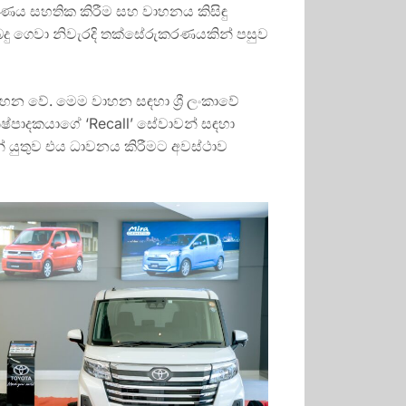
මාණය සහතික කිරීම සහ වාහනය කිසිඳු
බදු ගෙවා නිවැරදි තක්සේරුකරණයකින් පසුව
 වේ. මෙම වාහන සඳහා ශ්‍රී ලංකාවේ
්පාදකයාගේ ‘Recall’ සේවාවන් සඳහා
න් යුතුව එය ධාවනය කිරීමට අවස්ථාව