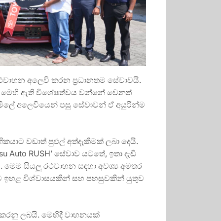
වාහන අලෙවි කරන ප්‍රධානතම සේවාවයි.
 මෙහි ඇති විශේෂත්වය වන්නේ වෙනත්
ලේ අලෙවියෙන් පසු සේවාවන් ඒ අයුරින්ම
 වඩාත් පුළුල් අත්දැකීමක් ලබා දෙයි.
 Auto RUSH’ සේවාව යටතේ, ඉතා දැඩි
. මෙම සියලු රථවාහන සඳහා අවශ්‍ය අමතර
ඉහළ විශ්වාසයකින් සහ පහසුවකින් යුතුව
කරනු ලබයි. මෙහිදී වාහනයක්