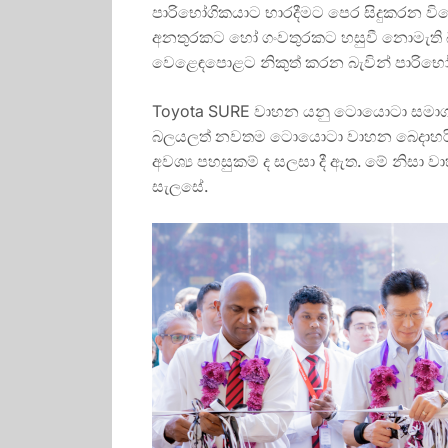
පාරිභෝගිකයාට භාරදීමට පෙර සිදුකරන විශ
අනතුරකට හෝ ගංවතුරකට හසුවී නොමැති බව 
වෙළෙඳපොළට නිකුත් කරන බැවින් පාරිභෝගි
Toyota SURE වාහන යනු ටොයොටා සමාගමේ
බලයලත් නවතම ටොයොටා වාහන බෙදාහරින්න
අවශ්‍ය පහසුකම් ද සලසා දී ඇත. මේ නිසා
සැලසේ.