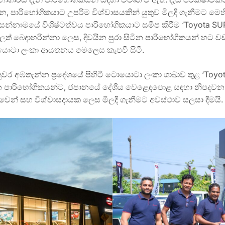
ාරිභෝගිකයාට උපරිම විශ්වාසයකින් යුතුව මිලදී ගැනීමට මෙහි
නාමයේ විශිෂ්ටත්වය පාරිභෝගිකයාට සමීප කිරීම ‘Toyota SURE’ 
දාහරින්නා ලෙස, දිවයින පුරා සිටින පාරිභෝගිකයන් හට වඩාත්
ොයොටා ලංකා ආයතනය මෙලෙස කැපවී සිටී.
ුවර අඹතැන්න ප්‍රදේශයේ පිහිටි ටොයොටා ලංකා ශාඛාව තුළ ‘Toy
සිටින පාරිභෝගිකයන්ට, ජපානයේ දේශීය වෙළෙඳපොළ සඳහා නිපද
ුවෙන් සහ විශ්වාසදායක ලෙස මිලදී ගැනීමට අවස්ථාව සලසා දීමයි.