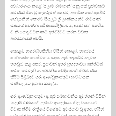
අවධාරණය කළේ ‘සලාම් රාමසාන්’ යනු එක් ප්‍රජාවකට
පමණක් සීමා වූ සැමරුමක් නොව, ආගමික හෝ පසුබිම්
භේදයකින් තොරව සියලුම ශ්‍රී ලාංකිකයන්ට රාමසාන්
මාසයේ පවත්නා පරිත්‍යාගශීලීභාවය, දයාව සහ සමගිය
වැනි පොදු වටිනාකම් අත්විඳීමට කරන විවෘත
ආරාධනයක් බවයි.
කොළඹ නගරාධිපතිනිය විසින් කොළඹ නගරයේ
සංස්කෘතික සහජීවනය සඳහා ඇති කැපවීම නැවත
තහවුරු කළ අතර, ප්‍රජාවන් අතර සුහදතාවය ශක්තිමත්
කරන මෙවැනි ගෞරවනීය වේදිකාවක් නිර්මාණය
කිරීම පිළිබඳව ගරු ආණ්ඩුකාරතුමා සංවිධායක
මණ්ඩලයට ප්‍රශංසා කළේය.
ගරු ආණ්ඩුකාරතුමා ඇතුළු සම්භාවනීය අමුත්තන් විසින්
‘සලාම් රාමසාන්’ උත්සව ආලෝකය නිල වශයෙන්
විවෘත කිරීම රාත්‍රියේ විශේෂම අවස්ථාව වූ අතර, එයින්
හරිත මාවත ඉතාමත් අලංකාරවත් ලෙස ආලෝකවත්