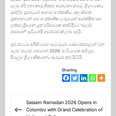
ලෙස අපි ඉතා කාරුණිකව ආරාධනා කරමු. ශ්‍රී ලාංකේය
මුස්ලිම් ප්‍රජාවගේ ආහාර සංස්කෘතිය, කලාත්මක
ප්‍රකාශනයන් සහ සංස්කෘතික උරුමයන් ආරක්ෂිත සහ
උත්සවශ්‍රීයෙන් යුත් පරිසරයක අත්විඳීමට ‘සලාම්
රාමසාන්’ සුවිශේෂී අවස්ථාවක් ලබා දෙයි.
මුළු රටටම අයිති මෙම සැමරුමේ කොටස්කරුවන් වන
ලෙස ‘සලාම් රාමසාන් 2026’ සංවිධායක කමිටුව
සියලුම ශ්‍රී ලාංකිකයන්ට ඇරයුම් කර සිටියි.
Sharing
Post
Salaam Ramadan 2026 Opens in
navigation
Colombo with Grand Celebration of
Previous