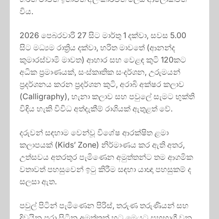
විය.
2026 පෙබරවාරි 27 සිට මාර්තු 1 දක්වා, සවස 5.00
සිට මධ්‍යම රාත්‍රිය දක්වා, හරිත මාවතේ (ආනන්ද
කුමාරස්වාමි මාවත) ආහාර සහ වෙළඳ කුටි 120කට
අධික ප්‍රමාණයක්, සංස්කෘතික සංදර්ශන, උරුමයන්
ප්‍රදර්ශනය කරන ප්‍රදර්ශන කුටි, අරාබි අක්ෂර කලාව
(Calligraphy), හැනා කලාව සහ පවුලේ සැමට භුක්ති
විඳිය හැකි විවිධ අත්දැකීම් රාශියක් ඇතුළත් වේ.
දරුවන් සඳහාම වෙන්වූ විශේෂ ආරක්ෂිත ළමා
කලාපයක් (Kids’ Zone) නිර්මාණය කර ඇති අතර,
උත්සවය අතරතුර පැමිණෙන අමුත්තන්ට තම ආගමික
වතාවත් පහසුවෙන් ඉටු කිරීම සඳහා යාඥා පහසුකම් ද
සලසා ඇත.
පවුල් පිටින් පැමිණෙන පිරිස්, තරුණ තරුණියන් සහ
දිවයින පුරා සිටින අමුත්තන් හට මෙයට සහභාගී වන