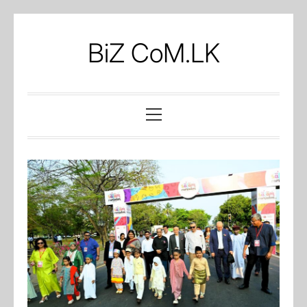
Skip
to
BiZ CoM.LK
content
Primary
Menu