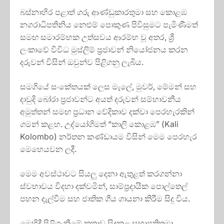
බස්නාහිර පළාත් ගරු ආණ්ඩුකාරතුමා සහ කොළඹ
නගරාධිපතිනිය නෙළුම් පොකුණ පිවිසුමට පැමිණීමත්
සමඟ සමාරම්භක උත්සවය ආරම්භ වූ අතර, ශ්‍රී
ලංකාවේ විවිධ මුස්ලිම් ප්‍රජාවන් නියෝජනය කරන
දරුවන් විසින් ඔවුන්ව පිළිගනු ලැබීය.
සමගියේ සංකේතයක් ලෙස මැලේ, මුවර්, මේමන් සහ
දාවුදි බෝරා ප්‍රජාවන්ට අයත් දරුවන් සම්භාවනීය
අමුත්තන් සමඟ ප්‍රධාන වේදිකාව දක්වා පෙරහැරකින්
ගමන් කළහ. උද්යෝගිමත් “කාලි කොළඹ” (Kali
Kolombo) නර්තන කණ්ඩායම විසින් මෙම පෙරහැර
මෙහෙයවන ලදී.
මෙම අවස්ථාවට සියලු දෙනා ඇතුළත් කරගන්නා
ස්වභාවය විදහා දක්වමින්, සාම්ප්‍රදායික පොල්තෙල්
පහන දැල්වීම සහ ජාතික ගීය ගායනා කිරීම සිදු විය.
මෙහිදී පිළිගැනීමේ කතාව සිදුකළ සභාපතිතුමා