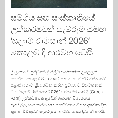
සමගිය සහ සංස්කෘතියේ
උත්කර්ෂවත් සැමරුම සමඟ
‘සලාම් රාමසාන් 2026’
කොළඹ දී ආරම්භ වෙයි
ශ්‍රී ලංකාවේ ප්‍රමුඛතම මුස්ලිම් සංස්කෘතික උළෙලක්
මෙන්ම, කොළඹ මහා නගර සභාව හා එක්ව බස්නාහිර
පළාත් සභාව ක්‍රියාත්මක කරන ප්‍රධාන වැඩසටහනක්
වන ‘සලාම් රාමසාන් 2026’, හරිත මාවතේ දී (Green
Path) උත්කර්ෂවත් අයුරින් ආරම්භ විය. මෙය
ඇදහිල්ල, සංස්කෘතිය සහ සහජීවනය විදහා දක්වන දින
තුනක විචිත්‍රවත් සැමරුමක ආරම්භය සනිටුහන් කරයි.