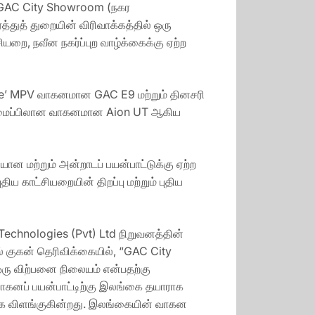
ிய GAC City Showroom (நகர
துத் துறையின் விரிவாக்கத்தில் ஒரு
றை, நவீன நகர்ப்புற வாழ்க்கைக்கு ஏற்ற
ive’ MPV வாகனமான GAC E9 மற்றும் தினசரி
வடிவமைப்பிலான வாகனமான Aion UT ஆகிய
ான மற்றும் அன்றாடப் பயன்பாட்டுக்கு ஏற்ற
ாட்சியறையின் திறப்பு மற்றும் புதிய
Technologies (Pvt) Ltd நிறுவனத்தின்
 குகன் தெரிவிக்கையில், “GAC City
 விற்பனை நிலையம் என்பதற்கு
 வாகனப் பயன்பாட்டிற்கு இலங்கை தயாராக
ாக விளங்குகின்றது. இலங்கையின் வாகன