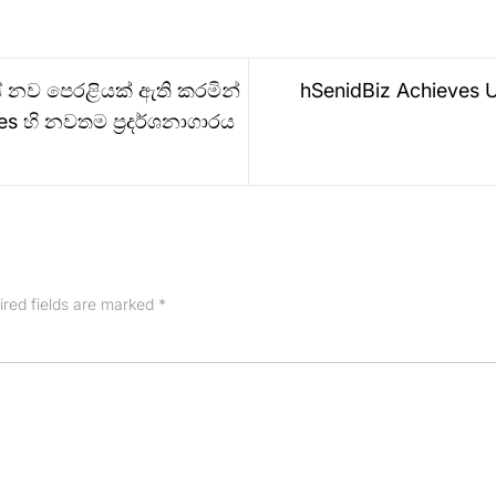
රයේ නව පෙරළියක් ඇති කරමින්
hSenidBiz Achieves U
es හි නවතම ප්‍රදර්ශනාගාරය
ired fields are marked
*