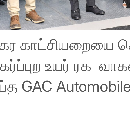
நகர காட்சியறையை க
நகர்ப்புற உயர் ரக வ
ய்த GAC Automobil
s