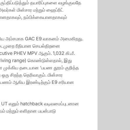
்திப்படுத்தும் தயாரிப்புகளை வழங்குவதே
்கள் மின்சார மற்றும் ஹைப்ரிட்
னதாகவும், நம்பிக்கையானதாகவும்
ுக்கிய அம்சமாக GAC E9 வாகனம் அமைகிறது.
நடைமுறை ரீதியான செயல்திறனை
cutive PHEV MPV ஆகும். 1,032 கி.மீ.
ving range) கொண்டுள்ளதால், இது
ள்ள முக்கிய தடையான ‘பயண தூரம் குறித்த
 ஒரு சிறந்த தெரிவாகும். மின்சார
ட பயணம் ஆகிய இரண்டிற்கும் E9 சரியான
ion UT எனும் hatchback வடிவமைப்புடனான
ம் மற்றும் எளிதான பயன்பாடு