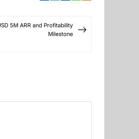
SD 5M ARR and Profitability
Next
Milestone
post: