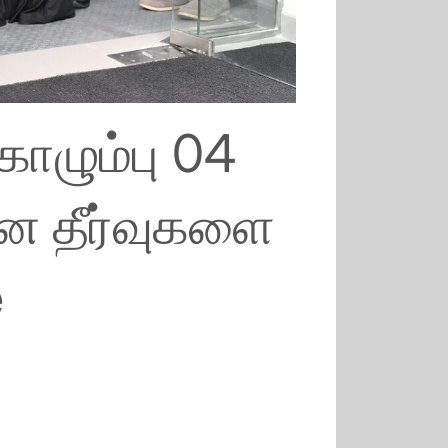
ொழும்பு 04
ாகன தீர்வுகளை
e