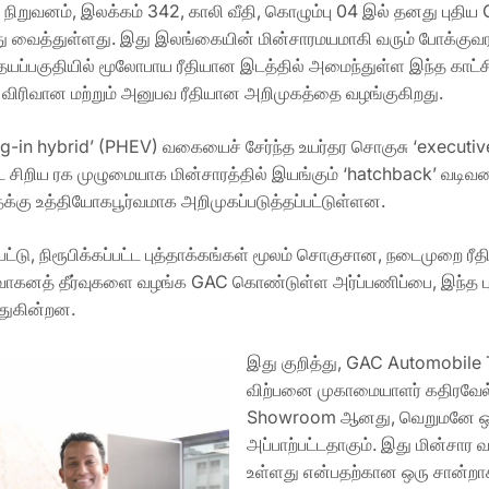
நிறுவனம், இலக்கம் 342, காலி வீதி, கொழும்பு 04 இல் தனது புத
 வைத்துள்ளது. இது இலங்கையின் மின்சாரமயமாகி வரும் போக்குவரத்
ப்பகுதியில் மூலோபாய ரீதியான இடத்தில் அமைந்துள்ள இந்த காட்சிய
 விரிவான மற்றும் அனுபவ ரீதியான அறிமுகத்தை வழங்குகிறது.
lug-in hybrid’ (PHEV) வகையைச் சேர்ந்த உயர்தர சொகுசு ‘execut
ட்ட சிறிய ரக முழுமையாக மின்சாரத்தில் இயங்கும் ‘hatchback’ 
்கு உத்தியோகபூர்வமாக அறிமுகப்படுத்தப்பட்டுள்ளன.
ு, நிரூபிக்கப்பட்ட புத்தாக்கங்கள் மூலம் சொகுசான, நடைமுறை ரீதிய
த் தீர்வுகளை வழங்க GAC கொண்டுள்ள அர்ப்பணிப்பை, இந்த புதிய க
துகின்றன.
இது குறித்து, GAC Automobile 
விற்பனை முகாமையாளர் கதிரவேல்
Showroom ஆனது, வெறுமனே ஒரு
அப்பாற்பட்டதாகும். இது மின்சார
உள்ளது என்பதற்கான ஒரு சான்ற