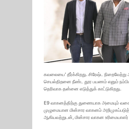
கவலையை’ தீர்க்கிறது. சிரேஷ்ட நிறைவேற்று அ
செயல்திறனை நீண்ட தூர பயணம் எனும் நம்பிக்
தெரிவாக தன்னை எடுத்துக் காட்டுகிறது.
E9 வாகனத்திற்கு துணையாக அமையும் வகையில்
முழுமையான மின்சார வாகனம் அறிமுகப்படுத்த
ஆகியவற்றுடன், மின்சார வாகன உரிமையாளர