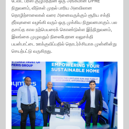
டேவிட் பீரிஸ் குழுமத்தின் ஒரு அங்கமான DPRE
நிறுவனம், வீடுகள் முதல் பாரிய அளவிலான
தொழிற்சாலைகள் வரை அனைவருக்கும் சூரிய சக்தி
தீர்வுகளை வழங்கி வரும் ஒரு முக்கிய நிறுவனமாகும். பல
தசாப்த கால நற்பெயரைக் கொண்டுள்ள இந்நிறுவனம்,
இலங்கை முழுவதும் நிலைபேறான வலுசக்தி
பயன்பாட்டை ஊக்குவிப்பதில் தொடர்ச்சியாக முன்னின்று
செயற்பட்டு வருகிறது.