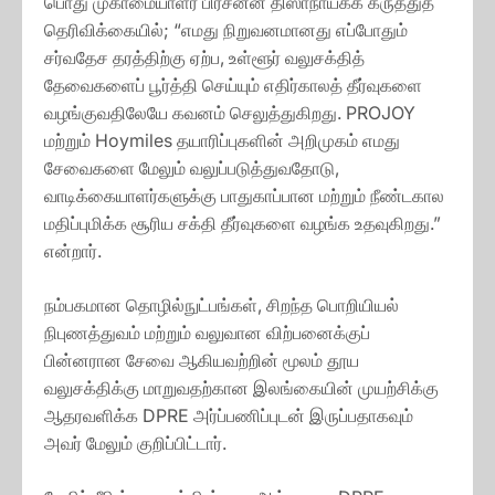
பொது முகாமையாளர் பிரசன்ன திஸாநாயக்க கருத்துத்
தெரிவிக்கையில்; “எமது நிறுவனமானது எப்போதும்
சர்வதேச தரத்திற்கு ஏற்ப, உள்ளூர் வலுசக்தித்
தேவைகளைப் பூர்த்தி செய்யும் எதிர்காலத் தீர்வுகளை
வழங்குவதிலேயே கவனம் செலுத்துகிறது. PROJOY
மற்றும் Hoymiles தயாரிப்புகளின் அறிமுகம் எமது
சேவைகளை மேலும் வலுப்படுத்துவதோடு,
வாடிக்கையாளர்களுக்கு பாதுகாப்பான மற்றும் நீண்டகால
மதிப்புமிக்க சூரிய சக்தி தீர்வுகளை வழங்க உதவுகிறது.”
என்றார்.
நம்பகமான தொழில்நுட்பங்கள், சிறந்த பொறியியல்
நிபுணத்துவம் மற்றும் வலுவான விற்பனைக்குப்
பின்னரான சேவை ஆகியவற்றின் மூலம் தூய
வலுசக்திக்கு மாறுவதற்கான இலங்கையின் முயற்சிக்கு
ஆதரவளிக்க DPRE அர்ப்பணிப்புடன் இருப்பதாகவும்
அவர் மேலும் குறிப்பிட்டார்.