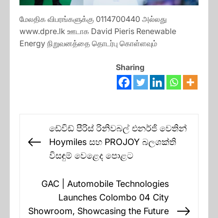
மேலதிக விபரங்களுக்கு 0114700440 அல்லது
www.dpre.lk ஊடாக David Pieris Renewable
Energy நிறுவனத்தை தொடர்பு கொள்ளவும்
Sharing
Post
ඩේවිඩ් පීරිස් රිනිවබල් එනර්ජි වෙතින්
navigation
Hoymiles සහ PROJOY බලශක්ති
Previous
විසඳුම් වෙළෙද පොළට
post:
GAC | Automobile Technologies
Launches Colombo 04 City
Showroom, Showcasing the Future
Next