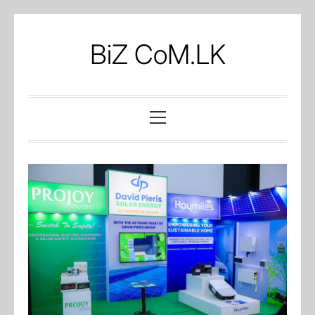
Skip
to
BiZ CoM.LK
content
Primary
Menu