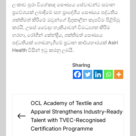
ලංකාව පුරා විශේෂඥ සෞඛ්‍යය සේවාවන්ට සමාන
ප්‍රවේශයක් ලබාදීමේ සහ ප්‍රාදේශීය සෞඛ්‍යය පද්ධතිය
ශක්තිමත් කිරීමේ ඔවුන්ගේ දිගුකාලීන කැපවීම පිළිබිඹු
කරයි. උසස් වෛද්‍ය හැකියාවන් විමධ්‍යගත කිරීම
හරහා, රෝගීන් කේන්ද්‍රීය, ශක්තිමත් සෞඛ්‍යය
පද්ධතියක් ගොඩනැගීමේ ප්‍රධාන කාර්යභාරයක් Asiri
Health විසින් ඉටු කරනු ලබයි.
Sharing
Post
OCL Academy of Textile and
navigation
Apparel Strengthens Industry-Ready
Previous
Talent with TVEC-Recognised
post:
Certification Programme