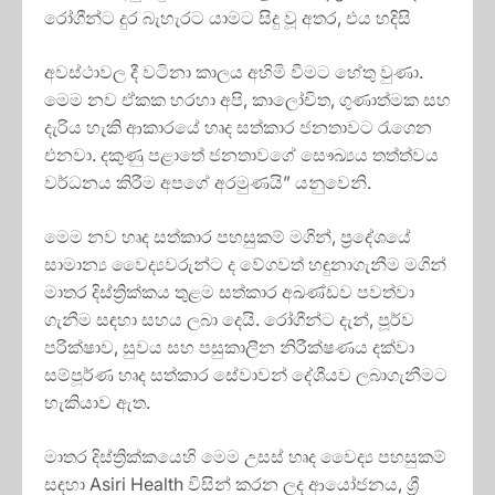
රෝගීන්ට දුර බැහැරට යාමට සිදු වූ අතර, එය හදිසි
අවස්ථාවල දී වටිනා කාලය අහිමි වීමට හේතු වුණා.
මෙම නව ඒකක හරහා අපි, කාලෝචිත, ගුණාත්මක සහ
දැරිය හැකි ආකාරයේ හෘද සත්කාර ජනතාවට රැගෙන
එනවා. දකුණු පළාතේ ජනතාවගේ සෞඛ්‍යය තත්ත්වය
වර්ධනය කිරීම අපගේ අරමුණයි” යනුවෙනි.
මෙම නව හෘද සත්කාර පහසුකම් මගින්, ප්‍රදේශයේ
සාමාන්‍ය වෛද්‍යවරුන්ට ද වේගවත් හඳුනාගැනීම මගින්
මාතර දිස්ත්‍රික්කය තුළම සත්කාර අඛණ්ඩව පවත්වා
ගැනීම සඳහා සහය ලබා දෙයි. රෝගීන්ට දැන්, පූර්ව
පරික්ෂාව, සුවය සහ පසුකාලීන නිරීක්ෂණය දක්වා
සම්පූර්ණ හෘද සත්කාර සේවාවන් දේශීයව ලබාගැනීමට
හැකියාව ඇත.
මාතර දිස්ත්‍රික්කයෙහි මෙම උසස් හෘද වෛද්‍ය පහසුකම්
සඳහා Asiri Health විසින් කරන ලද ආයෝජනය, ශ්‍රී