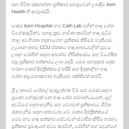
සහ ජීවිත රැකගන්නා ප්‍රතිකාර පහසුවෙන් ලබාදීම Asiri
Health හි අරමුණයි.
මාතර Asiri Hospital නව Cath Lab මගින් හෘද රෝග
විශේෂඥයින්ට පහසු ක්‍රම භාවිතා කරමින් හෘද රුධිර
නාල අවහිරතා හඳුනාගෙන ප්‍රතිකාර කිරීමේ හැකියාව
ලැබෙන අතර, CCU ඒකකය හෘද ආබාධවලින් සුවය
ලබන රෝගීන් සඳහා අඛණ්ඩ නිරීක්ෂණය සහ විශේෂිත
පසු ප්‍රතිකාර සත්කාරය ලබා දෙයි. මෙම පහසුකම් දෙක
හරහා මාතර දිස්ත්‍රික්කයේ හදිසි සහ දිගුකාලීන හෘද
රෝග කළමනාකරණ හැකියාව ශක්තිමත් කරයි.
ශ්‍රී ලංකාවේ රෝහල් ඇතුළත්ගත වීම් සහ මරණ සඳහා
ප්‍රධාන හේතුවක් වන හෘද රෝග සම්බන්ධයෙන්, මුල්
අවධියේ හඳුනාගැනීම සහ වේගවත් ප්‍රතිකාරය, ජීවිත
රැකගැනීම සඳහා අත්‍යවශ්‍ය වේ. මාතර දිස්ත්‍රික්කයේ
මෙම නව හෘද සත්කාර සේවාවන් ස්ථාපිත කිරීම හරහා,
ප්‍රතිකාර ප්‍රමාදයන් අවම කරමින්, රෝගීන් සහ ඔවුන්ගේ