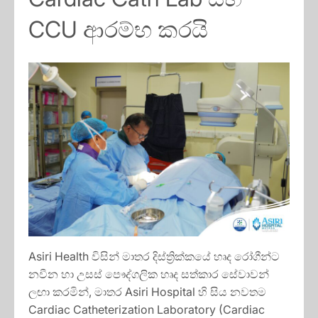
CCU ආරම්භ කරයි
Asiri Health විසින් මාතර දිස්ත්‍රික්කයේ හෘද රෝගීන්ට
නවීන හා උසස් පෞද්ගලික හෘද සත්කාර සේවාවන්
ලඟා කරමින්, මාතර Asiri Hospital හි සිය නවතම
Cardiac Catheterization Laboratory (Cardiac