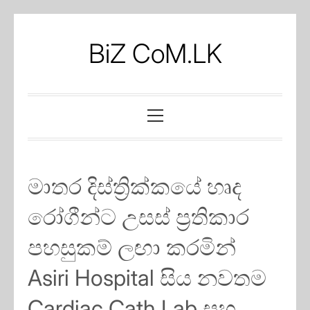
Skip
to
BiZ CoM.LK
content
Primary
Menu
මාතර දිස්ත්‍රික්කයේ හෘද
රෝගීන්ට උසස් ප්‍රතිකාර
පහසුකම් ලඟා කරමින්
Asiri Hospital සිය නවතම
Cardiac Cath Lab සහ