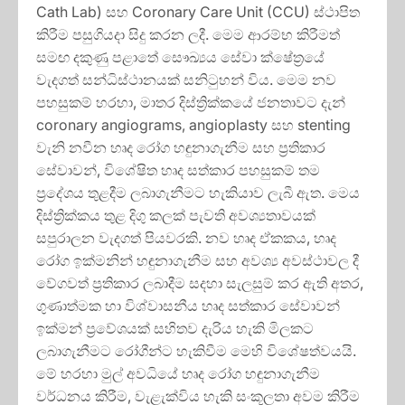
Cath Lab) සහ Coronary Care Unit (CCU) ස්ථාපිත
කිරීම පසුගියදා සිදු කරන ලදී. මෙම ආරම්භ කිරීමත්
සමඟ දකුණු පළාතේ සෞඛ්‍යය සේවා ක්ෂේත්‍රයේ
වැදගත් සන්ධිස්ථානයක් සනිටුහන් විය. මෙම නව
පහසුකම් හරහා, මාතර දිස්ත්‍රික්කයේ ජනතාවට දැන්
coronary angiograms, angioplasty සහ stenting
වැනි නවීන හෘද රෝග හඳුනාගැනීම සහ ප්‍රතිකාර
සේවාවන්, විශේෂිත හෘද සත්කාර පහසුකම් තම
ප්‍රදේශය තුළදීම ලබාගැනීමට හැකියාව ලැබී ඇත. මෙය
දිස්ත්‍රික්කය තුළ දිගු කලක් පැවති අවශ්‍යතාවයක්
සපුරාලන වැදගත් පියවරකි. නව හෘද ඒකකය, හෘද
රෝග ඉක්මනින් හඳුනාගැනීම සහ අවශ්‍ය අවස්ථාවල දී
වේගවත් ප්‍රතිකාර ලබාදීම සදහා සැලසුම් කර ඇති අතර,
ගුණාත්මක හා විශ්වාසනීය හෘද සත්කාර සේවාවන්
ඉක්මන් ප්‍රවේශයක් සහිතව දැරිය හැකි මිලකට
ලබාගැනීමට රෝගීන්ට හැකිවීම මෙහි විශේෂත්වයයි.
මේ හරහා මුල් අවධියේ හෘද රෝග හඳුනාගැනීම
වර්ධනය කිරීම, වැළැක්විය හැකි සංකූලතා අවම කිරීම