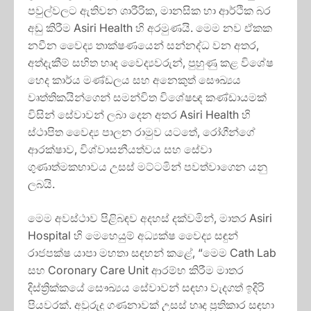
පවුල්වලට ඇතිවන ශාරීරික, මානසික හා ආර්ථික බර
අඩු කිරීම Asiri Health හි අරමුණයි. මෙම නව ඒකක
නවීන වෛද්‍ය තාක්ෂණයෙන් සන්නද්ධ වන අතර,
අත්දැකීම් සහිත හෘද වෛද්‍යවරුන්, පුහුණු කළ විශේෂ
හෙද කාර්ය මණ්ඩලය සහ අනෙකුත් සෞඛ්‍යය
වෘත්තිකයින්ගෙන් සමන්විත විශේෂඥ කණ්ඩායමක්
විසින් සේවාවන් ලබා දෙන අතර Asiri Health හි
ස්ථාපිත වෛද්‍ය පාලන රාමුව යටතේ, රෝගීන්ගේ
ආරක්ෂාව, විශ්වාසනීයත්වය සහ සේවා
ගුණාත්මකභාවය උසස් මට්ටමින් පවත්වාගෙන යනු
ලබයි.
මෙම අවස්ථාව පිළිබඳව අදහස් දක්වමින්, මාතර Asiri
Hospital හි මෙහෙයුම් අධ්‍යක්ෂ වෛද්‍ය සඳුන්
රාජපක්ෂ යාපා මහතා සඳහන් කළේ, “මෙම Cath Lab
සහ Coronary Care Unit ආරම්භ කිරීම මාතර
දිස්ත්‍රික්කයේ සෞඛ්‍යය සේවාවන් සඳහා වැදගත් ඉදිරි
පියවරක්. අවුරුදු ගණනාවක් උසස් හෘද ප්‍රතිකාර සඳහා