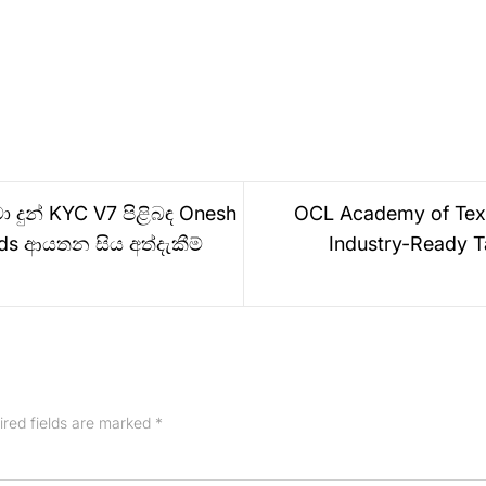
ා දුන් KYC V7 පිළිබඳ Onesh
OCL Academy of Text
ds ආයතන සිය අත්දැකීම්
Industry-Ready T
ired fields are marked
*