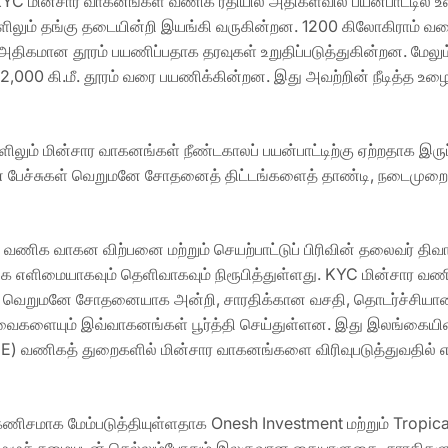
த KYC மின்சார வாகனங்கள் வணிக ரீதியில் அதிகளவில் பயன்பாட்டில்
ும் தங்கு தடையின்றி இயங்கி வருகின்றன. 1200 கிலோகிராம் வரை ச
் அதிகமான தூரம் பயணிப்பதாக தரவுகள் உறுதிப்படுத்துகின்றன. மே
2,000 கி.மீ. தூரம் வரை பயணிக்கின்றன. இது அவற்றின் நீடித்த உழைப்ப
லும் மின்சார வாகனங்கள் நீண்டகாலப் பயன்பாட்டிற்கு ஏற்றதாக இரு
 பேச்சுகள் வெறுமனே சோதனைத் திட்டங்களைத் தாண்டி, நடைமுறை ரீ
் வணிக வாகன விற்பனை மற்றும் செயற்பாட்டுப் பிரிவின் தலைவர் திவ
ிக எளிமையாகவும் தெளிவாகவும் நிரூபித்துள்ளது. KYC மின்சார 
 வெறுமனே சோதனையாக அன்றி, சாரதிக்கான வசதி, தொடர்ச்சியான இ
ளையும் இவ்வாகனங்கள் பூர்த்தி செய்துள்ளன. இது இலங்கையின் 
SME) வணிகத் துறைகளில் மின்சார வாகனங்களை விரிவுபடுத்துவதில் எ
மாக மேம்படுத்தியுள்ளதாக Onesh Investment மற்றும் Tropical 
. முழுச் சுமையுடன் செல்லும்போதும் இலகுவான கையாளுகை, சாரதிகளு