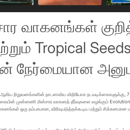
சார வாகனங்கள் குறி
்றும் Tropical Seed
ன் நேர்மையான அனு
ds ஆகிய நிறுவனங்களின் நாடளாவிய விநியோக நடவடிக்கைகளுக்கு,
்கையின் முன்னணி மின்சார வாகனத் தீர்வுகளை வழங்கும் Evolutio
ங்கள் ஒரு நம்பகமான, விரிவுபடுத்தக்கூடிய மற்றும் சிக்கனமான மா