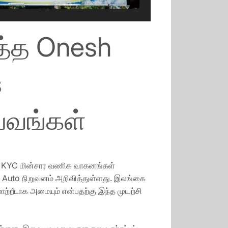
த்த Onesh
s
பவங்கள்
 7 KYC மின்சார வணிக வாகனங்கள்
n Auto நிறுவனம் அறிவித்துள்ளது. இலங்கை
ற்றீடாக அமையும் என்பதற்கு இந்த முயற்சி