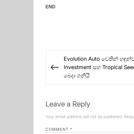
END
Post
Evolution Auto වෙතින් හඳුන්ව
navigation
Investment සහ Tropical See
Previous
බෙදා ගනියි
post:
Leave a Reply
Your email address will not be published.
Requ
COMMENT
*