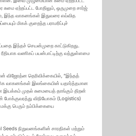
 உள்ளன. இவை முழுமையான சுமை ஏற்றப்பட்ட
ுமை ஏற்றப்பட்ட போதிலும், ஒருமுறை சார்ஜ்
லும், இந்த வாகனங்கள் இதுவரை எவ்வித
ையும் மிகக் குறைந்த பராமரிப்புச்
ப்பதை இந்தச் செயன்முறை காட்டுகிறது.
தியாக வணிகப் பயன்பாட்டிற்கு வந்துள்ளமை
ான் விஜேரத்ன தெரிவிக்கையில், “இந்தத்
வணிக வாகனங்கள் இலங்கையின் யதார்த்தமான
யக்கம் முதல் சுமையைத் தாங்கும் திறன்
போக்குவரத்து விநியோகம் (Logistics)
மக்கு பெரும் நம்பிக்கையை
Seeds நிறுவனங்களின் சாரதிகள் மற்றும்
க்கு ஏற்படும் உடல் சோர்வை குறைத்தல்