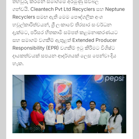
තහවුරු කරමින් සමාගමේ අරමුණු සවිබල
ගන්වයි. Cleantech Pvt Ltd Recyclers සහ Neptune
Recyclers සමඟ ඇති මෙම පෞද්ගලික අංශ
හවුල්කාරිත්වයන්, ශ්‍රී ලංකාවේ තිරසාර සංවර්ධන
දැක්මට, පරිසර හිතකාමී සම්පත් කළමනාකරණයට
සහ සමාගම් වගකීම් ඇතුළත් Extended Producer
Responsibility (EPR) වගකීම් ඉටු කිරීමට විශිෂ්ට
දායකත්වයක් සපයන ආදර්ශයක් ලෙස පෙන්වා දිය
හැක.