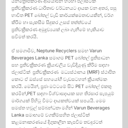
යන්ත්‍රෝපකරණ ආයෝජන හරහා ප්ලාස්ටික්
ප්‍රතිචක්‍රීකරණ ධාරිතාව වර්ධනයට දායක වන අතර, පසු
භාවිත PET බෝතල් වැඩි කාර්යක්ෂමතාවයකින්, වර්ග
කිරීම හා සැකසීම සිදුකර උසස් තත්ත්වයේ
ප්‍රතිචක්‍රීකරණ අමුද්‍රව්‍යයක් ලබා ගැනීමේ හැකියාව
සවිමත් කරයි.
ඒ සමගාමීව, Neptune Recyclers සමඟ Varun
Beverages Lanka සමාගම PET බෝතල් ප්‍රතිසාධන
සහ ප්‍රතිචක්‍රීකරණ ක්‍රියාවලිය වැඩිදියුණු කිරීම සඳහා
ප්ලාස්ටික් ප්‍රතිචක්‍රීකරණ මධ්‍යස්ථානය (MRF) ස්ථාපිත
කොට ඒ ඔස්සේ සහයෝගී වැඩසටහන් ක්‍රියාත්මක
කරයි. මෙයින්, ප්‍රජා මට්ටමේ සිට PET බෝතල් එකතු
කරමින්,PET සඳහා විශ්වාසදායක සහ තිරසාර සැපයුම්
මාර්ගයක් පිහිටු වීමට දායකත්වයක් සපයයි. මෙම
සමස්ත හවුල් සම්බන්ධතා මගින් Varun Beverages
Lanka සමාඟමේ වගකීම්සහිත ප්ලාස්ටික්
කළමනාකරණයේ දිගුකාලීන කැපවීම තවදුරටත්