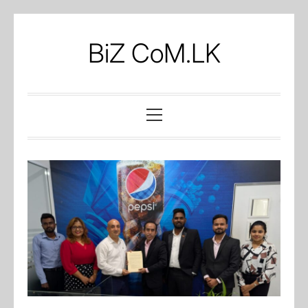
Skip
to
BiZ CoM.LK
content
Primary
Menu