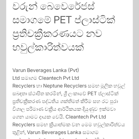
වරුන් බෙවෙරේජස්
සමාගමේ PET ප්ලාස්ටික්
ප්‍රතිචක්‍රීකරණයට නව
හවුල්කාරිත්වයක්
Varun Beverages Lanka (Pvt)
Ltd සමාගම Cleantech Pvt Ltd
Recyclers හා Neptune Recyclers සමඟ මූලික හවුල්
සබඳතා ස්ථාපිත කරමින්, ශ්‍රී ලංකාවේ PET ප්ලාස්ටික්
ප්‍රතිචක්‍රීකරණ පද්ධතිය ශක්තිමත් කිරීම සහ රට පුරා
විශාල පරිමාණ චක්‍රීය ආර්ථිකයක දියුණුව ඉක්මවා
ගෙන යාමට දායක වෙයි. Cleantech Pvt Ltd
Recyclers සමඟ ක්‍රියාත්මක වන මෙම හවුල්කාරිත්වය
තුළින්, Varun Beverages Lanka සමාගම