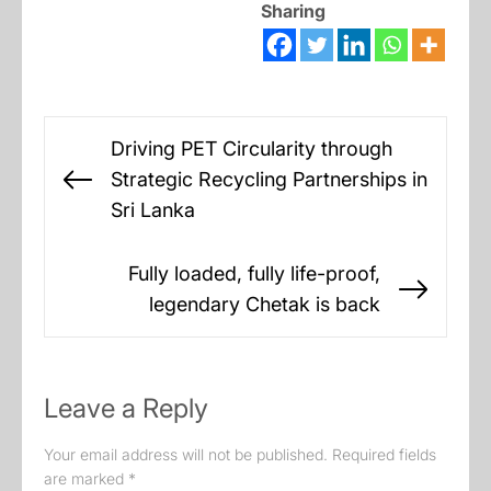
Sharing
Post
Driving PET Circularity through
navigation
Strategic Recycling Partnerships in
Previous
Sri Lanka
post:
Fully loaded, fully life-proof,
Next
legendary Chetak is back
post:
Leave a Reply
Your email address will not be published.
Required fields
are marked
*