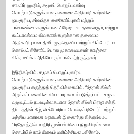
சாஃபிர் ஹஷிம், சமூகப் பொறுப்புணர்வு
செயற்பாடுகளுக்கான தலைமை அதிகாரி கார்மலின்
ஜயசூரிய, சர்வதேச கைகோர்ப்புகள் மற்றும்
பங்காண்மைகளுக்கான சிரேஷ்ட உப தலைவரும், மற்றும்
கூட்டாண்மை விவகாரங்களுக்கான தலைமை
அதிகாரியுமான திலீப் முததெனிய மற்றும் விக்டோரியா
கொல்ஃப் ரிசோர்ட் பொது முகாமையாளர் காஞ்சன
விக்ரமசிங்க ஆகியோரும் பங்கேற்றிருந்தனர்.
இந்நிகழ்வில், சமூகப் பொறுப்புணர்வு
செயற்பாடுகளுக்கான தலைமை அதிகாரி கார்மலின்
ஜயசூரிய கருத்துத் தெரிவிக்கையில், “ஜோன் கீல்ஸ்
அறக்கட்டளையின் வியாபார மையப்படுத்தப்பட்ட சமூக
வலுவூட்டல் நடவடிக்கையான ஜோன் கீல்ஸ் பிரஜா சக்தி
திட்டத்தின் கீழ், விக்டோரியா கொல்ஃப் ரிசோர்ட் மற்றும்
மத்திய மாகாண அரசுடன் இணைந்து நித்துலேமட
பிரதேசத்தில் மாதிரி முன்பள்ளியை நிறுவியுள்ளமை
தொடர்பில் நாம் மிகவும் மகிழ்ச்சியடைகிறோம்.