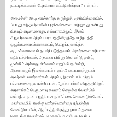
நடவடிக்கைகள் மேற்கொள்ளப்படுகின்றன.” என்றார்.
அமைச்சர் கே.டி.லால்காந்த கருத்துத் தெரிவிக்கையில்,
“வயது வந்தவர்களின் பழக்கங்களை மாற்றுவது என்பது
மிகவும் கடினமானது. எவ்வாறாயினும், இளம்
சிறுவர்களை ஆரம்ப பராயத்திலிருந்தே வழிநடத்தி
ஒழுக்கமானவர்களாகவும், பொறுப்பு வாய்ந்த
குடிமக்களாகவும் தயார்ப்படுத்தலாம். அவர்களை சரியான
வழிநடத்தினால், அதனை புரிந்து கொண்டு, தமிழ்,
முஸ்லிம் அல்லது சிங்களம் எனும் பேதமின்றி,
அனைவரும் இலங்கையர் எனும் அடையாளத்துடன்
அவர்கள் வளர்வார்கள். ஆரம்ப, இரண்டாம் மற்றும்
பல்கலைக்கழக கல்வியுடன், ஆரம்ப பள்ளி விருத்தியிலும்
அரசாங்கம் பெருமளவு கவனம் செலுத்த வேண்டும்
என்பதில் நான் உறுதியான நம்பிக்கை கொண்டுள்ளேன்.
உண்மையில் எமக்கு மாற்றமொன்றை ஏற்படுத்த
வேண்டுமாயின், ஆரம்பத்திலிருந்து நாம் அதனை
தொடங்க வேண்டும். மெததும்பற என்பது பெரிய