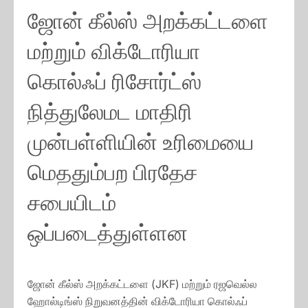
ஜோன் கீல்ஸ் அறக்கட்டளை
மற்றும் விக்டோரியா
கொல்ஃப் ரிசோர்ட்ஸ்
நித்துலேமட மாதிரி
முன்பள்ளியின் உரிமையை
மெததும்பற பிரதேச
சபையிடம்
ஒப்படைத்துள்ளன
ஜோன் கீல்ஸ் அறக்கட்டளை (JKF) மற்றும் ரஜவெல்ல
ஹோல்டிங்ஸ் நிறுவனத்தின் விக்டோரியா கொல்ஃப்