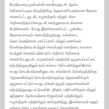
போதியளவு முன்பள்ளி வசதிகளுடன் ஆரம்ப
பிள்ளைப்பருவ விருத்திக்கு ஆதரவளிப்பதற்கான தேவை
காணப்பட்டதுடன், சமூகத்தார் மற்றும் அரச
அதிகாரத்தரப்பினருடன் கலந்துரையாடல்களை
மேற்கொண்ட போது இனங்காணப்பட்ட முக்கிய
தேவையாகவும் அமைந்திருந்தது. கல்வியை
தொடர்வதற்கான வாய்ப்புகள் மற்றும் வளங்கள்
போன்றவற்றை பெற்றுக் கொள்ளும் வசதியை சமமாக
பெற்றுக் கொடுப்பதில் நாம் அதிகம் அக்கறை
காண்பிப்பதுடன், சமூகங்கள் மத்தியில் ஒருமைப்பாட்டை
ஏற்படுத்துவதிலும் நாம் எம்மை அர்ப்பணித்துள்ளோம்.
எமது செயற்பாடுகளினூடாக, கல்விசார் அபிவிருத்திக்கு
ஆதரவளிக்கும் செயற்பாடுகளுக்கு ஆதரவளிக்கும்
சூழலை மட்டும் எமது பயிலல் சூழல் உருவாக்கங்கள்
ஏற்படுத்துவது மட்டுமன்றி, புரிதல், மதிப்பளித்தல் மற்றும்
ஒற்றுமை ஆகியவற்றை சிறுவர்கள் மத்தியிலும்,
சமூகத்தார் மத்தியிலும் ஊக்குவித்து, இலங்கையர் எனும்
ஒற்றை அடையாளத்தை வலுவூட்டுவதற்கான