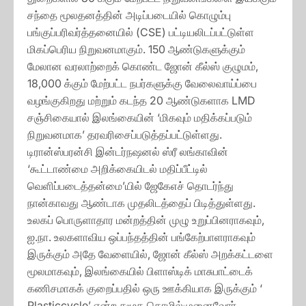
சந்தை மூலதனத்தின் அடிப்படையில் கொழும்பு
பங்குப்பரிவர்த்தனையில் (CSE) பட்டியலிடப்பட்டுள்ள
மிகப்பெரிய நிறுவனமாகும். 150 ஆண்டுகளுக்கும்
மேலான வரலாற்றைக் கொண்ட ஜோன் கீல்ஸ் குழுமம்,
18,000 க்கும் மேற்பட்ட நபர்களுக்கு வேலைவாய்ப்பை
வழங்குகிறது மற்றும் கடந்த 20 ஆண்டுகளாக LMD
சஞ்சிகையால் இலங்கையின் ‘மிகவும் மதிக்கப்படும்
நிறுவனமாக’ தரவரிசைப்படுத்தப்பட்டுள்ளது.
டிரான்ஸ்பரன்சி இன்டர்நஷனல் ஸ்ரீ லங்காவின்
‘கூட்டாண்மை அறிக்கையிடல் மதிப்பீட்டில்
வெளிப்படைத்தன்மை’யில் ஜேகேஎச் தொடர்ந்து
நான்காவது ஆண்டாக முதலிடத்தைப் பிடித்துள்ளது.
உலகப் பொருளாதார மன்றத்தின் முழு உறுப்பினராகவும்,
ஐ.நா. உலகளாவிய ஒப்பந்தத்தின் பங்கேற்பாளராகவும்
இருக்கும் அதே வேளையில், ஜோன் கீல்ஸ் அறக்கட்டளை
மூலமாகவும், இலங்கையில் பிளாஸ்டிக் மாசுபாட்டைக்
கணிசமாகக் குறைப்பதில் ஒரு ஊக்கியாக இருக்கும் ‘
Plasticcycle’ என்ற சமூக தொழில்முனைவோர்