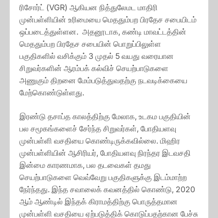
ரிசோர்ட் (VGR) ஆகியன நித்துலேமட மாதிரி
முன்பள்ளியின் உரிமையை மெததும்பற பிரதேச சபையிடம்
ஒப்படைத்துள்ளன. அதனூடாக, கண்டி மாவட்டத்தின்
மெததும்பற பிரதேச சபையின் பொறுப்பிலுள்ள
பகுதிகளில் வசிக்கும் 3 முதல் 5 வயது வரையான
சிறுவர்களின் ஆரம்பக் கல்விச் செயற்பாடுகளை
அணுகும் திறனை மேம்படுத்துவதற்கு நடவடிக்கையை
மேற்கொண்டுள்ளது.
இரண்டு தசாப்த காலத்திற்கு மேலாக, உடகம பகுதியின்
பல சமூகங்களைச் சேர்ந்த சிறுவர்கள், போதியளவு
முன்பள்ளி வசதியை கொண்டிருக்கவில்லை. மிஹிர
முன்பள்ளியின் ஆசிரியர், போதியளவு நிரந்தர இடவசதி
இன்மை காரணமாக, பல தடவைகள் தமது
செயற்பாடுகளை வெவ்வேறு பகுதிகளுக்கு இடம்மாற்ற
நேர்ந்தது. இந்த சவாலைக் கவனத்தில் கொண்டு, 2020
ஆம் ஆண்டில் இந்தக் கிராமத்திற்கு பொருத்தமான
முன்பள்ளி வசதியை ஏற்படுத்திக் கொடுப்பதற்கான பேச்சு