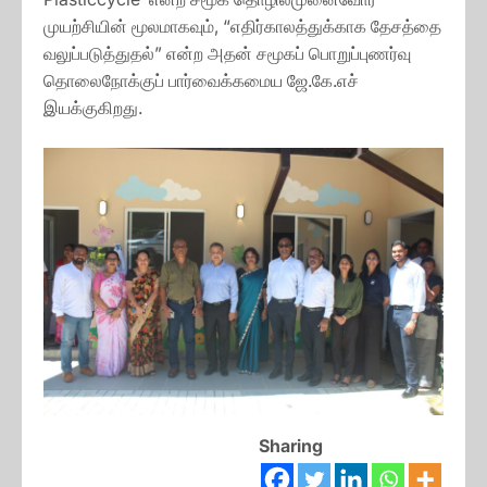
முயற்சியின் மூலமாகவும், “எதிர்காலத்துக்காக தேசத்தை
வலுப்படுத்துதல்” என்ற அதன் சமூகப் பொறுப்புணர்வு
தொலைநோக்குப் பார்வைக்கமைய ஜே.கே.எச்
இயக்குகிறது.
Sharing