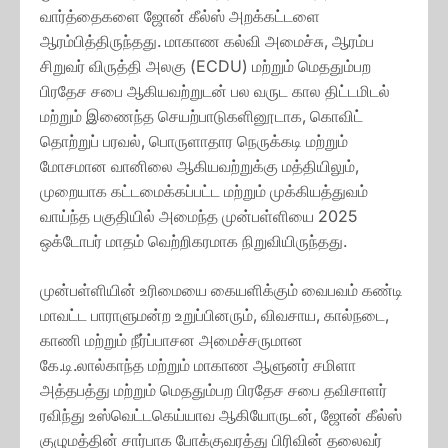
வார்த்தைகளை ஜோன் கீல்ஸ் அறக்கட்டளை
ஆரம்பித்திருந்தது. மாகாண கல்வி அமைச்சு, ஆரம்ப
சிறுவர் விருத்தி அலகு (ECDU) மற்றும் மெததும்பற
பிரதேச சபை ஆகியவற்றுடன் பல வருட கால திட்டமிடல்
மற்றும் இணைந்த செயற்பாடுகளினூடாக, கொவிட்
தொற்றுப் பரவல், பொருளாதார நெருக்கடி மற்றும்
மோசமான வானிலை ஆகியவற்றுக்கு மத்தியிலும்,
முறையாக கட்டமைக்கப்பட்ட மற்றும் முக்கியத்துவம்
வாய்ந்த பகுதியில் அமைந்த முன்பள்ளியை 2025
ஒக்டோபர் மாதம் வெற்றிகரமாக நிறுவியிருந்தது.
முன்பள்ளியின் உரிமையை கையளிக்கும் வைபவம் கண்டி
மாவட்ட பாராளுமன்ற உறுப்பினரும், விவசாய, கால்நடை,
காணி மற்றும் நீர்ப்பாசன அமைச்சருமான
கே.டி.லால்காந்த மற்றும் மாகாண ஆளுனர் சமிளா
அத்தபத்து மற்றும் மெததும்பற பிரதேச சபை தவிசாளர்
ரவிந்து உஸ்வெட்டகெய்யாவ ஆகியோருடன், ஜோன் கீல்ஸ்
குழுமத்தின் சார்பாக போக்குவரத்து பிரிவின் தலைவர்