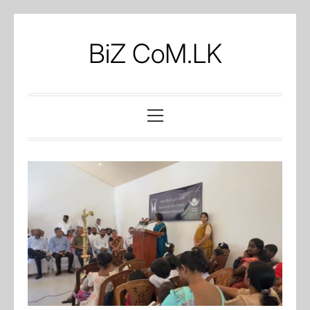
Skip
to
BiZ CoM.LK
content
Primary
Menu