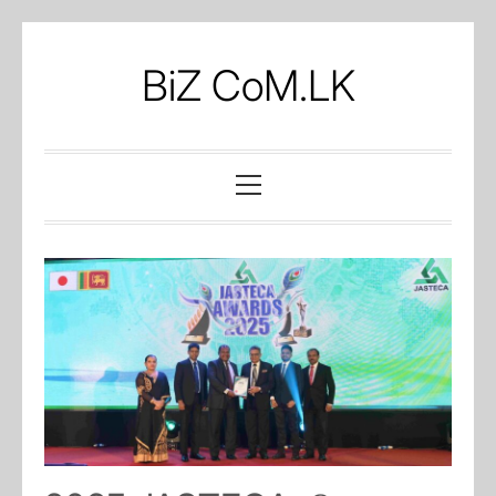
Skip
to
BiZ CoM.LK
content
Primary
Menu