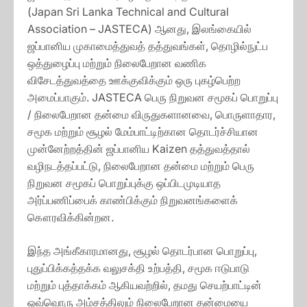
(Japan Sri Lanka Technical and Cultural
Association – JASTECA) ஆனது, இலங்கையில்
ஜப்பானிய முகாமைத்துவத் தத்துவங்கள், தொழில்நுட்ப
ஒத்துழைப்பு மற்றும் நிலைபேறான வணிக
விசேடத்துவத்தை ஊக்குவிக்கும் ஒரு புகழ்பெற்ற
அமைப்பாகும். JASTECA பெரு நிறுவன சமூகப் பொறுப்பு
/ நிலைபேறான தன்மை விருதுகளானவை, பொருளாதார,
சமூக மற்றும் சூழல் மேம்பாட்டிற்கான தொடர்ச்சியான
முன்னேற்றத்தின் ஜப்பானிய Kaizen தத்துவத்தால்
வழிநடத்தப்பட்டு, நிலைபேறான தன்மை மற்றும் பெரு
நிறுவன சமூகப் பொறுப்புக்கு ஒப்பிடமுடியாத
அர்ப்பணிப்பைக் காண்பிக்கும் நிறுவனங்களைக்
கௌரவிக்கின்றன.
இந்த அங்கீகாரமானது, சூழல் தொடர்பான பொறுப்பு,
புதுப்பிக்கத்தக்க வலுசக்தி உற்பத்தி, சமூக ஈடுபாடு
மற்றும் புத்தாக்கம் ஆகியவற்றில், தமது செயற்பாட்டின்
ஒவ்வொரு அம்சத்திலும் நிலைபேறான தன்மையை