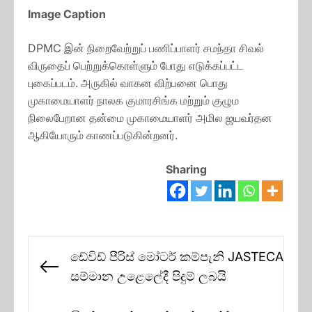
Image Caption
DPMC இன் நிறைவேற்றுப் பணிப்பாளர் சமந்தா சிவல்
விருதைப் பெற்றுக்கொள்ளும் போது எடுக்கப்பட்ட
புகைப்படம். அருகில் வாகன விற்பனை பொது
முகாமையாளர் நாலக குமாரசிங்க மற்றும் குழும
நிலைபேறான தன்மை முகாமையாளர் அமில ஜயவர்தன
ஆகியோரும் காணப்படுகின்றனர்.
Sharing
Post
ඩේවිඩ් පීරිස් මෝටර් කම්පැනි JASTECA
navigation
Previous
සම්මාන උළෙලේදී පිදුම් ලබයි
post: