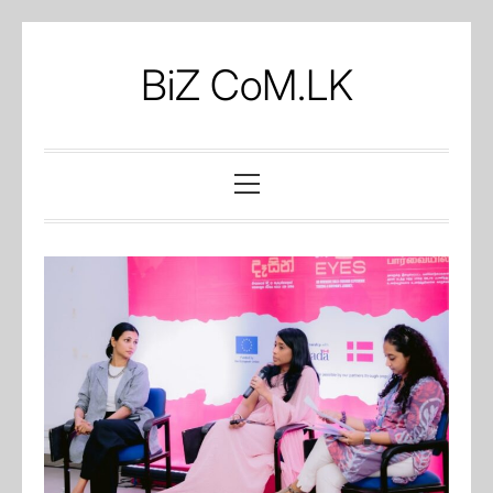
Skip
to
BiZ CoM.LK
content
Primary
Menu