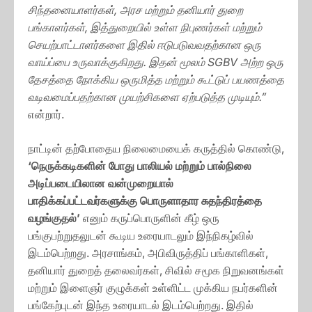
சிந்தனையாளர்கள், அரச மற்றும் தனியார் துறை
பங்காளர்கள், இத்துறையில் உள்ள நிபுணர்கள் மற்றும்
செயற்பாட்டாளர்களை இதில் ஈடுபடுவவதற்கான ஒரு
வாய்ப்பை உருவாக்குகிறது. இதன் மூலம் SGBV அற்ற ஒரு
தேசத்தை நோக்கிய ஒருமித்த மற்றும் கூட்டுப் பயணத்தை
வடிவமைப்பதற்கான முயற்சிகளை ஏற்படுத்த முடியும்.”
என்றார்.
நாட்டின் தற்போதைய நிலைமையைக் கருத்தில் கொண்டு,
‘நெருக்கடிகளின் போது பாலியல் மற்றும் பால்நிலை
அடிப்படையிலான வன்முறையால்
பாதிக்கப்பட்டவர்களுக்கு பொருளாதார சுதந்திரத்தை
வழங்குதல்’
எனும் கருப்பொருளின் கீழ் ஒரு
பங்குபற்றுதலுடன் கூடிய உரையாடலும் இந்நிகழ்வில்
இடம்பெற்றது. அரசாங்கம், அபிவிருத்திப் பங்காளிகள்,
தனியார் துறைத் தலைவர்கள், சிவில் சமூக நிறுவனங்கள்
மற்றும் இளைஞர் குழுக்கள் உள்ளிட்ட முக்கிய நபர்களின்
பங்கேற்புடன் இந்த உரையாடல் இடம்பெற்றது. இதில்