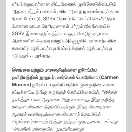
ஏற்படுத்துவதற்கான திட்டங்களால் முன்னெடுக்கப்படும்
ஆதரவு மற்றும் பணிகள், உரிய அரச நிறுவனங்களுக்கான
திறன் மேம்பாடு, SGBV தொடர்பில் செய்தி வெளியிடும்
போதான ஊடக நெறிமுறைகள் மற்றும் இலங்கையில்
SGBV இனை ஒழிப்பதற்கான ஒரு பொறிமுறையாக
ஆண்களின் ஆதரவு மற்றும் அச்சூழலில் உள்ளவர்களின்
தலையீடு ஆகியவற்றை மேம்படுத்துதல் ஆகியவற்றை
எடுத்துக் கூறுகிறது.
இலங்கை மற்றும் மாலைதீவுக்கான ஐரோப்பிய
ஒன்றியத்தின் தூதுவர், கார்மென் மொரேனோ (Carmen
Moreno)
ஐரோப்பிய ஒன்றியத்தின் முன்னுரிமைகளை
சுட்டிக்காட்டி இங்கு கருத்துத் தெரிவிக்கையில்,
“இந்தத்
தனித்துவமான ஆழமான அனுபவமானது, இது குறித்த
உரையாடல்களை ஆரம்பிப்பதற்கும், இந்த அவசரமான
ஆனால் உணர்வுபூர்வமான விவகாரம் தொடர்பில்
விழிப்புணர்வை ஏற்படுத்துவதற்கும் ஒரு தளமாக உள்ளது.
‘அவளின் பார்வையில்’ முயற்சியானது