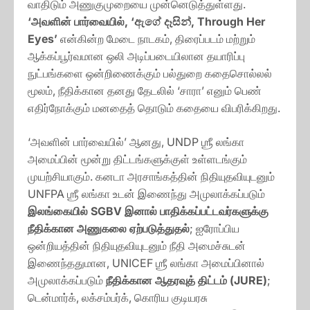
வாதிடும் அணுகுமுறையை முன்னெடுத்துள்ளது.
‘அவளின் பார்வையில், ‘ඇගේ දෑසින්, Through Her
Eyes’
என்கின்ற மேடை நாடகம், திரைப்படம் மற்றும்
ஆக்கப்பூர்வமான ஒலி அடிப்படையிலான தயாரிப்பு
நுட்பங்களை ஒன்றிணைக்கும் பல்துறை கதைசொல்லல்
மூலம், நீதிக்கான தனது தேடலில் ‘சாரா’ எனும் பெண்
எதிர்நோக்கும் மனதைத் தொடும் கதையை விபரிக்கிறது.
‘அவளின் பார்வையில்’ ஆனது, UNDP ஶ்ரீ லங்கா
அமைப்பின் மூன்று திட்டங்களுக்குள் உள்ளடங்கும்
முயற்சியாகும். கனடா அரசாங்கத்தின் நிதியுதவியுடனும்
UNFPA ஶ்ரீ லங்கா உடன் இணைந்து அமுலாக்கப்படும்
இலங்கையில் SGBV இனால் பாதிக்கப்பட்டவர்களுக்கு
நீதிக்கான அணுகலை ஏற்படுத்துதல்
; ஐரோப்பிய
ஒன்றியத்தின் நிதியுதவியுடனும் நீதி அமைச்சுடன்
இணைந்ததுமான, UNICEF ஶ்ரீ லங்கா அமைப்பினால்
அமுலாக்கப்படும்
நீதிக்கான ஆதரவுத் திட்டம் (JURE)
;
டென்மார்க், லக்சம்பர்க், கொரிய குடியரசு