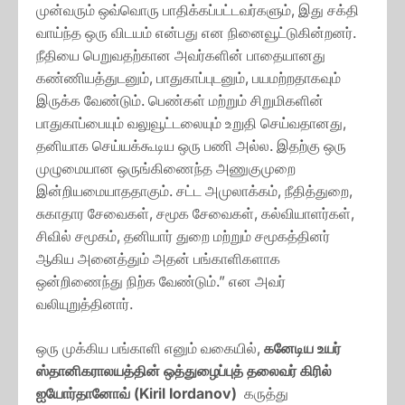
முன்வரும் ஒவ்வொரு பாதிக்கப்பட்டவர்களும், இது சக்தி
வாய்ந்த ஒரு விடயம் என்பது என நினைவூட்டுகின்றனர்.
நீதியை பெறுவதற்கான அவர்களின் பாதையானது
கண்ணியத்துடனும், பாதுகாப்புடனும், பயமற்றதாகவும்
இருக்க வேண்டும். பெண்கள் மற்றும் சிறுமிகளின்
பாதுகாப்பையும் வலுவூட்டலையும் உறுதி செய்வதானது,
தனியாக செய்யக்கூடிய ஒரு பணி அல்ல. இதற்கு ஒரு
முழுமையான ஒருங்கிணைந்த அணுகுமுறை
இன்றியமையாததாகும். சட்ட அமுலாக்கம், நீதித்துறை,
சுகாதார சேவைகள், சமூக சேவைகள், கல்வியாளர்கள்,
சிவில் சமூகம், தனியார் துறை மற்றும் சமூகத்தினர்
ஆகிய அனைத்தும் அதன் பங்காளிகளாக
ஒன்றிணைந்து நிற்க வேண்டும்.” என அவர்
வலியுறுத்தினார்.
ஒரு முக்கிய பங்காளி எனும் வகையில்,
கனேடிய உயர்
ஸ்தானிகராலயத்தின் ஒத்துழைப்புத் தலைவர் கிரில்
ஐயோர்தானோவ் (Kiril Iordanov)
கருத்து