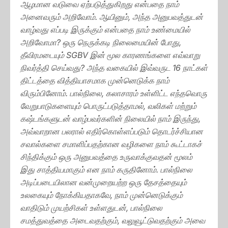
ஆழமான வடுவை ஏற்படுத்துகிறது என்பதை நாம்
அனைவரும் அறிவோம். ஆயினும், அந்த அனுபவத்துடன்
வாழ்வது எப்படி இருக்கும் என்பதை நாம் உண்மையில்
அறிவோமா? ஒரு நெருக்கடி நிலைமையின் போது,
தீவிரமடையும் SGBV இன் மூல காரணங்களை எவ்வாறு
நிவர்த்தி செய்வது? அந்த வகையில் இவ்வருட 16 நாட்கள்
திட்டத்தை வித்தியாசமாக முன்னெடுக்க நாம்
விரும்பினோம். பால்நிலை, கலாசாரம் உள்ளிட்ட எந்தவொரு
வேறுபாடுகளையும் பொருட்படுத்தாமல், வலிகள் மற்றும்
கஷ்டங்களுடன் வாழ்பவர்களின் நிலையில் நாம் இருந்து,
அவ்வாறான பலரால் எதிர்கொள்ளப்படும் தொடர்ச்சியான
சவால்களை சமாளிப்பதற்கான வழிகளை நாம் கூட்டாகச்
சிந்திக்கும் ஒரு அனுபவத்தை உருவாக்குவதன் மூலம்
இது சாத்தியமாகும் என நாம் கருதினோம். பால்நிலை
அடிப்படையிலான வன்முறையற்ற ஒரு தேசத்தையும்
உலகையும் நோக்கியதாகவே, நாம் முன்னெடுக்கும்
வாதிடும் முயற்சிகள் உள்ளதுடன், பால்நிலை
சமத்துவத்தை அடைவதற்கும், வலுவூட்டுவதற்கும் அவை