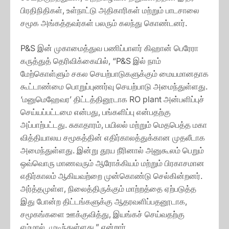
பிரதிநிதிகள், உள்நாட்டு அதிகாரிகள் மற்றும் பாடசாலை
சமூக அங்கத்தவர்கள் பலரும் கலந்து கொண்டனர்.
P&S இன் முகாமைத்துவ பணிப்பாளர் கிஹான் பெரேரா
கருத்துத் தெரிவிக்கையில், “P&S இல் நாம்
மேற்கொள்ளும் சகல செயற்பாடுகளுக்கும் மையமானதாக
கூட்டாண்மை பொறுப்புணர்வு செயற்பாடு அமைந்துள்ளது.
‘மனுமெஹேவர’ திட்டத்தினூடாக RO plant அன்பளிப்புச்
செய்யப்பட்டமை என்பது, பங்களிப்பு என்பதற்கு
அப்பாற்பட்டது. சுகாதாரம், பயிலல் மற்றும் மெதபெத்த மகா
வித்தியாலய சமூகத்தின் எதிர்காலத்துக்கான முதலீடாக
அமைந்துள்ளது. இன்று தூய நீரினால் அனுகூலம் பெறும்
ஒவ்வொரு மாணவரும் ஆரோக்கியம் மற்றும் பிரகாசமான
எதிர்காலம் ஆகியவற்றை முன்கொண்டு செல்கின்றனர்.
அர்த்தமுள்ள, நிலைத்திருக்கும் மாற்றத்தை ஏற்படுத்த
இது போன்ற திட்டங்களுக்கு ஆதரவளிப்பதனூடாக,
சமூகங்களை ஊக்குவித்து, இயங்கச் செய்வதற்கு
எம்மால் முடிந்துள்ளது.” என்றார்.