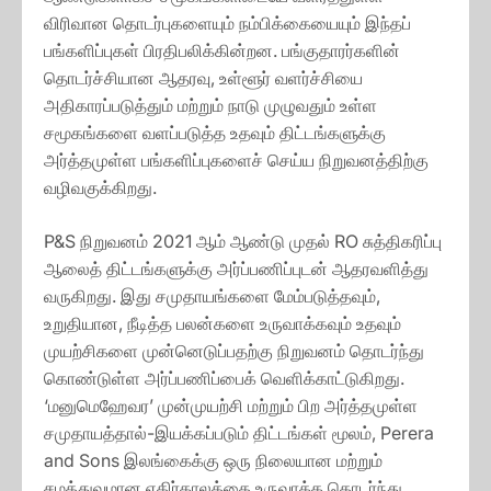
விரிவான தொடர்புகளையும் நம்பிக்கையையும் இந்தப்
பங்களிப்புகள் பிரதிபலிக்கின்றன. பங்குதாரர்களின்
தொடர்ச்சியான ஆதரவு, உள்ளூர் வளர்ச்சியை
அதிகாரப்படுத்தும் மற்றும் நாடு முழுவதும் உள்ள
சமூகங்களை வளப்படுத்த உதவும் திட்டங்களுக்கு
அர்த்தமுள்ள பங்களிப்புகளைச் செய்ய நிறுவனத்திற்கு
வழிவகுக்கிறது.
P&S நிறுவனம் 2021 ஆம் ஆண்டு முதல் RO சுத்திகரிப்பு
ஆலைத் திட்டங்களுக்கு அர்ப்பணிப்புடன் ஆதரவளித்து
வருகிறது. இது சமுதாயங்களை மேம்படுத்தவும்,
உறுதியான, நீடித்த பலன்களை உருவாக்கவும் உதவும்
முயற்சிகளை முன்னெடுப்பதற்கு நிறுவனம் தொடர்ந்து
கொண்டுள்ள அர்ப்பணிப்பைக் வெளிக்காட்டுகிறது.
‘மனுமெஹேவர’ முன்முயற்சி மற்றும் பிற அர்த்தமுள்ள
சமுதாயத்தால்-இயக்கப்படும் திட்டங்கள் மூலம், Perera
and Sons இலங்கைக்கு ஒரு நிலையான மற்றும்
சமத்துவமான எதிர்காலத்தை உருவாக்க தொடர்ந்து