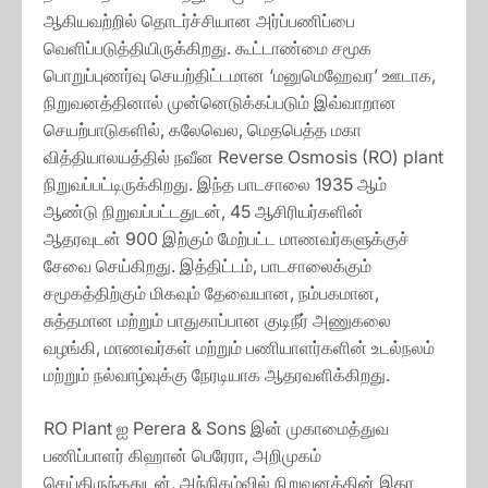
ஆகியவற்றில் தொடர்ச்சியான அர்ப்பணிப்பை
வெளிப்படுத்தியிருக்கிறது. கூட்டாண்மை சமூக
பொறுப்புணர்வு செயற்திட்டமான ‘மனுமெஹேவர’ ஊடாக,
நிறுவனத்தினால் முன்னெடுக்கப்படும் இவ்வாறான
செயற்பாடுகளில், கலேவெல, மெதபெத்த மகா
வித்தியாலயத்தில் நவீன Reverse Osmosis (RO) plant
நிறுவப்பட்டிருக்கிறது. இந்த பாடசாலை 1935 ஆம்
ஆண்டு நிறுவப்பட்டதுடன், 45 ஆசிரியர்களின்
ஆதரவுடன் 900 இற்கும் மேற்பட்ட மாணவர்களுக்குச்
சேவை செய்கிறது. இத்திட்டம், பாடசாலைக்கும்
சமூகத்திற்கும் மிகவும் தேவையான, நம்பகமான,
சுத்தமான மற்றும் பாதுகாப்பான குடிநீர் அணுகலை
வழங்கி, மாணவர்கள் மற்றும் பணியாளர்களின் உடல்நலம்
மற்றும் நல்வாழ்வுக்கு நேரடியாக ஆதரவளிக்கிறது.
RO Plant ஐ Perera & Sons இன் முகாமைத்துவ
பணிப்பாளர் கிஹான் பெரேரா, அறிமுகம்
செய்திருந்ததுடன், அந்நிகழ்வில் நிறுவனத்தின் இதர