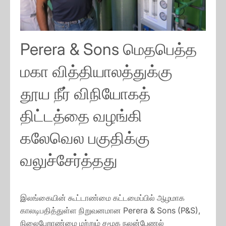
Perera & Sons மெதபெத்த
மகா வித்தியாலத்துக்கு
தூய நீர் விநியோகத்
திட்டத்தை வழங்கி
கலேவெல பகுதிக்கு
வலுச்சேர்த்தது
இலங்கையின் கூட்டாண்மை கட்டமைப்பில் ஆழமாக
காலடிபதித்துள்ள நிறுவனமான Perera & Sons (P&S),
நிலைபேறாண்மை மற்றும் சமூக நலன்பேணல்