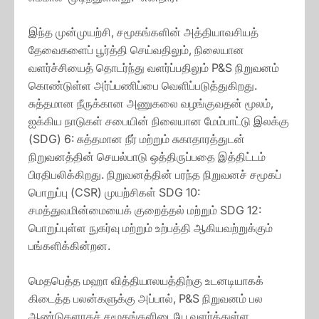
இந்த முன்முயற்சி, சமூகங்களின் அத்தியாவசியத்
தேவைகளைப் பூர்த்தி செய்வதிலும், நிலையான
வளர்ச்சியைத் தொடர்ந்து வளர்ப்பதிலும் P&S நிறுவனம்
கொண்டுள்ள அர்ப்பணிப்பை வெளிப்படுத்துகிறது.
சுத்தமான நீருக்கான அணுகலை வழங்குவதன் மூலம்,
ஐக்கிய நாடுகள் சபையின் நிலையான மேம்பாட்டு இலக்கு
(SDG) 6: சுத்தமான நீர் மற்றும் சுகாதாரத்துடன்
நிறுவனத்தின் செயல்பாடு ஒத்திருப்பதை இத்திட்டம்
பிரதிபலிக்கிறது. நிறுவனத்தின் பரந்த நிறுவனச் சமூகப்
பொறுப்பு (CSR) முயற்சிகள் SDG 10:
சமத்துவமின்மையைக் குறைத்தல் மற்றும் SDG 12:
பொறுப்புள்ள நுகர்வு மற்றும் உற்பத்தி ஆகியவற்றுக்கும்
பங்களிக்கின்றன.
மெதபெத்த மஹா வித்தியாலயத்திற்கு உடனடியாகக்
கிடைத்த பலன்களுக்கு அப்பால், P&S நிறுவனம் பல
ஆண்டுகளாகச் சமூகங்களிடையே வளர்த்துள்ள