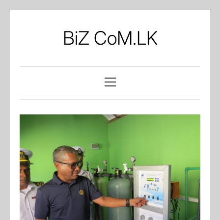
Skip
to
BiZ CoM.LK
content
Primary
Menu