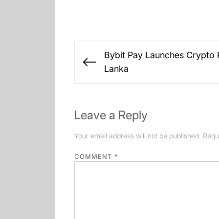
Post
Bybit Pay Launches Crypto P
navigation
Previous
Lanka
post:
Leave a Reply
Your email address will not be published.
Requ
COMMENT
*