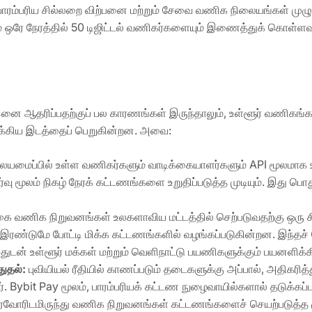
 பாரம்பரிய சில்லறை விற்பனை மற்றும் சேவை வணிக நிலையங்கள் முழ
் ஒரே நேரத்தில் 50 டிஜிட்டல் வணிகர்களையும் இணைத்துக் கொள்ள
 ஆதரிப்பதற்குப் பல காரணங்கள் இருந்தாலும், உள்ளூர் வணிகங்கள் 
ுக்கிய இடத்தைப் பெறுகின்றன. அவை:
யமைப்பில் உள்ள வணிகர்களும் வாடிக்கையாளர்களும் API மூலமாக உ
ர்வு மூலம் நிகழ் நேரக் கட்டணங்களை உறுதிப்படுத்த முடியும். இது ப
ை வணிக நிறுவனங்கள் உலகளாவிய மட்டத்தில் செற்படுவதற்கு ஒரு சிக
இரண்டுமே போட்டி மிக்க கட்டணங்களில் வழங்கப்படுகின்றன. இந்த
ுடன் உள்ளூர் மக்கள் மற்றும் வெளிநாட்டு பயணிகளுக்கும் பயனளிக்க
துதல்
:
புவியியல் ரீதியில் காணப்படும் தடைகளுக்கு அப்பால், அதிகரி
Bybit Pay மூலம், பாரம்பரியக் கட்டண நுழைவாயில்களால் தடுக்கப்படக
கர்வோரிடமிருந்து வணிக நிறுவனங்கள் கட்டணங்களைச் செயற்படுத்த மு