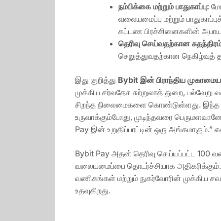
நம்பிக்கை
மற்றும்
பாதுகாப்பு
:
மோ
வலையமைப்பு மற்றும் பாதுகாப
கட்டண பிரச்சினைகளின் அபாயம
தெரிவு
செய்வதற்கான
சுதந்திரம
செலுத்துவதற்கான நெகிழ்வுத
இது குறித்து
Bybit
இன்
பிராந்திய
முகாமைய
முக்கிய சர்வதேச சுற்றுலாத் துறை, பல்வ
சிறந்த நிலைமைகளை கொண்டுள்ளது. இந்த அ
உருவாக்கும்போது, முடிந்தவரை பெருமளவானோ
Pay இன் உறுதிப்பாட்டின் ஒரு அங்கமாகும்.” என
Bybit Pay அதன் தெரிவு செய்யப்பட்ட 100 வ
வலையமைப்பை தொடர்ச்சியாக அதிகரிக்கும். 
வணிகங்கள் மற்றும் நுகர்வோரின் முக்கிய சவ
உதவுகிறது.