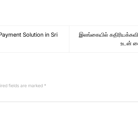
ayment Solution in Sri
இலங்கையில் கதிரியக்கவி
உடன் க
ired fields are marked
*