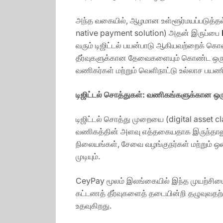
அந்த வகையில், ஆழமான உள்ளூர்மயப்படுத்தல்
native payment solution) அதன் இருப்பை
வரும் டிஜிட்டல் பயன்பாடு ஆகியவற்றைக் கொண்ட
தீர்வுகளுக்கான தேவைகளையும் கொண்ட ஒரு ச
வணிகர்கள் மற்றும் வெளிநாட்டு உல்லாச பயண
டிஜிட்டல்
சொத்துகள்
:
வணிகங்களுக்கான
ஒர
டிஜிட்டல் சொத்து முறையை (digital asset cl
வணிகத்தின் அளவு எத்தகையதாக இருந்தாலும்
நிலையங்கள், சேவை வழங்குநர்கள் மற்றும்
முடியும்.
CeyPay மூலம் இலங்கையில் இந்த முயற்சியை 
கட்டணத் தீர்வுகளைத் தடையின்றி தழுவுவதற்
உதவுகிறது.