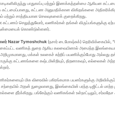
சடிகளிலிருந்து பாதுகாப்பு மற்றும் இணக்கத்தன்மை ஆகியன கட்டமை
்புக் கட்டமைப்பானது, கட்டண அனுமதிக்கான விகிதங்களை அதிகரிக்
் மற்றும் சாத்தியமான செலவுகளைக் குறைக்கிறது.
்
:
கட்டணம் செலுத்துவோர், வணிகர்கள் தங்கள் விருப்பங்களுக்கு ஏற்ப
் தன்மையைக் கொண்டுள்ளனர்.
ாளர்
Nazar Tymoshchuk
(நசார் டைமோஷ்சுக்) தெரிவிக்கையில், “
ேறு வகைப்பட்ட வணிகத் துறை ஆகிய கலவையினால் அமைந்த இலங்கைய
றிமுகமானது, மக்கள் உலகைச் சுற்றிப் பயணிக்கும்போது அல்லது
ருக்கு கட்டணங்களை கஷ்டமின்றியும், திறனாகவும், எல்லைகள் அற்
்றார்.
ணிகர்களையும் மிக விரைவில் பகிரங்கமாக பயனர்களுக்கு அறிவிக்கு
சந்தையில் அதன் நுழைவானது, இலங்கையின் பரந்த டிஜிட்டல் மாற்ற 
ால்களை தீர்க்கிறது. பங்கேற்கும் வணிகங்கள் உள்நாட்டிலும், சர்வத