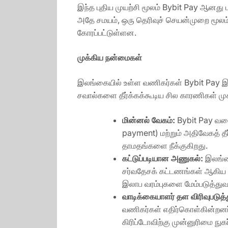
இந்த புதிய முயற்சி மூலம் Bybit Pay ஆனது
அதே சமயம், ஒரு தெரிவுச் செயன்முறை மூலம
கோரப்பட்டுள்ளன.
முக்கிய
நன்மைகள்
இலங்கையில் உள்ள வணிகர்கள் Bybit Pay இனை
சவால்களை தீர்க்கக்கூடிய சில காரணிகள் ம
மின்னல்
வேகம்
:
Bybit Pay வலை
payment) மற்றும் அதிவேகத் தீ
தாமதங்களை நீக்குகிறது.
கட்டுப்படியான
அணுகல்
:
இலங்க
சர்வதேசக் கட்டணங்கள் ஆகிய 
இலாப வரம்புகளை மேம்படுத்துவத
வாடிக்கையாளர்
தள
விரிவுபடுத்
வணிகர்கள் எதிர்கொள்கின்றனர். 
கிரிப்டோவிற்கு முன்னுரிமை நு