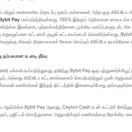
 மற்றும் உலகளாவிய தொடர்பு மூலம், எல்லைகள் அற்ற ஒரு கிரிப்டோ 
Bybit Pay
பலப்படுத்தியுள்ளது. 130% இற்கும் அதிகமான கையடக்க 
ுள்ள இலங்கை, புத்தாக்கத்திற்கான முக்கிய வாய்ப்புகளுடன், மிக சுறு
ுறுசுறுப்பான கட்டணச் சூழல் கட்டமைப்பைக் கொண்டுள்ளது. Bybit
ிகளுக்கு மிகவும் திறமையாகச் சேவை செய்யும் கிரிப்டோ தயார்நிலை
ு
நம்பகமான
உடனடி
தீர்வு
ass) மக்கள்மயப்படுத்துவது குறித்து Bybit Pay ஒரு புத்துணர்ச்சி
, அல்லது கிரிப்டோ கட்டணங்களைச் செயற்படுத்தும் முன் அனுபவம் 
 ஒன்லைன் வணிகர்கள் இந்தத் திட்டத்தில் இணையும்போது தங்களு
ஆரம்பிக்க Bybit Pay ஆனது, Ceylon Cash உடன் கூட்டுச் சேர்ந்து
கும், டிஜிட்டல் சொத்துகளை அனுமதிக்கும் வணிகத்தை நோக்கிய உலக