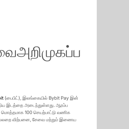
வைஅறிமுகப்ப
it
(பைபிட்), இலங்கையில் Bybit Pay இன்
புதிய இடத்தை அடைந்துள்ளது. ஆரம்ப
 என மொத்தமாக 100 செயற்பாட்டு வணிக
சில்லறை விற்பனை, சேவை மற்றும் இணைய