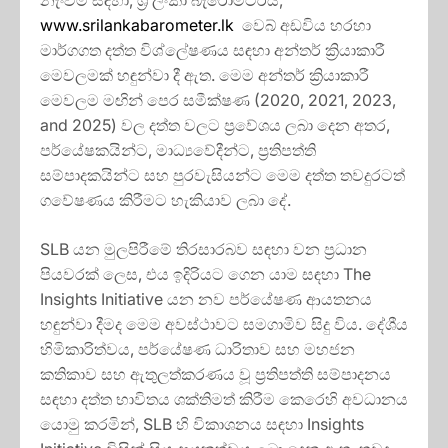
නැංවීම සඳහා, ශ්‍රී ලංකා බැරෝමිටරය,
www.srilankabarometer.lk
වෙබ් අඩවිය හරහා
මාර්ගගත දත්ත විශ්ලේෂණය සඳහා අන්තර් ක්‍රියාකාරී
මෙවලමක් හඳුන්වා දී ඇත. මෙම අන්තර් ක්‍රියාකාරී
මෙවලම මඟින් පෙර සමීක්ෂණ (2020, 2021, 2023,
and 2025) වල දත්ත වලට ප්‍රවේශය ලබා දෙන අතර,
පර්යේෂකයින්ට, මාධ්‍යවේදීන්ට, ප්‍රතිපත්ති
සම්පාදකයින්ට සහ පුරවැසියන්ට මෙම දත්ත තවදුරටත්
ගවේෂණය කිරීමට හැකියාව ලබා දේ.
SLB යන මුලපිරීමේ තිරසාරබව සඳහා වන ප්‍රධාන
පියවරක් ලෙස, එය ඉදිරියට ගෙන යාම සඳහා The
Insights Initiative යන නව පර්යේෂණ ආයතනය
හඳුන්වා දීමද මෙම අවස්ථාවට සමගාමිව සිදු විය. දේශීය
හිමිකාරිත්වය, පර්යේෂණ ධාරිතාව සහ මහජන
කතිකාව සහ ඇතුලත්කරණය වූ ප්‍රතිපත්ති සම්පාදනය
සඳහා දත්ත භාවිතය ශක්තිමත් කිරීම කෙරෙහි අවධානය
යොමු කරමින්, SLB හි විකාශනය සඳහා Insights