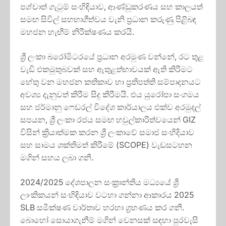
පශ්චාත් ගැටුම් සංහිඳියාව, ආණ්ඩුකරණය සහ කාලයත්
සමඟ සිවිල් සහභාගීත්වය වැනි ප්‍රධාන කරුණු පිළිබඳ
මහජන හැඟීම් නිරීක්ෂණය කරයි.
ශ්‍රී ලංකා බරෝමිටරයේ ප්‍රධාන අරමුණ වන්නේ, රට තුළ
වැඩි එකමුතුබවක් සහ ඇතුළත්භාවයක් ඇති කිරීමට
හේතු වන මහජන කතිකාව හා ප්‍රතිපත්ති සම්පාදනයට
අවශ්‍ය දැනුවත් කිරීම සිදු කිරීමයි. එය යුරෝපා සංගමය
සහ ජර්මානු ෆෙඩරල් විදේශ කාර්යාලය එක්ව අරමුදල්
සපයන, ශ්‍රී ලංකා රජය සමඟ හවුල්කාරිත්වයෙන් GIZ
විසින් ක්‍රියාත්මක කරන ශ්‍රී ලංකාවේ සමාජ සංහිදියාව
සහ සාමය ශක්තිමත් කිරීමේ (SCOPE) වැඩසටහන
මගින් සහය ලබා ගනී.
2024/2025 දේශපාලන සංක්‍රාන්තිය මධ්‍යයේ ශ්‍රී
ලාංකිකයන් සංහිඳියාව වටහා ගන්නා ආකාරය 2025
SLB සමීක්ෂණ වාර්තාව හරහා ග්‍රහණය කර ගනී.
බොහෝ සොයාගැනීම් මගින් වෙනසක් සඳහා පුරවැසි