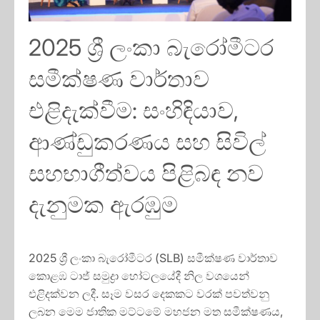
2025 ශ්‍රී ලංකා බැරෝමීටර
සමීක්ෂණ වාර්තාව
එළිදැක්වීම: සංහිඳියාව,
ආණ්ඩුකරණය සහ සිවිල්
සහභාගීත්වය පිළිබඳ නව
දැනුමක ඇරඹුම
2025 ශ්‍රී ලංකා බැරෝමීටර (SLB) සමීක්ෂණ වාර්තාව
කොළඹ ටාජ් සමුද්‍රා හෝටලයේදී නිල වශයෙන්
එළිදක්වන ලදී. සෑම වසර දෙකකට වරක් පවත්වනු
ලබන මෙම ජාතික මට්ටමේ මහජන මත සමීක්ෂණය,