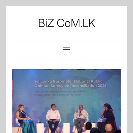
Skip
to
BiZ CoM.LK
content
Primary
Menu