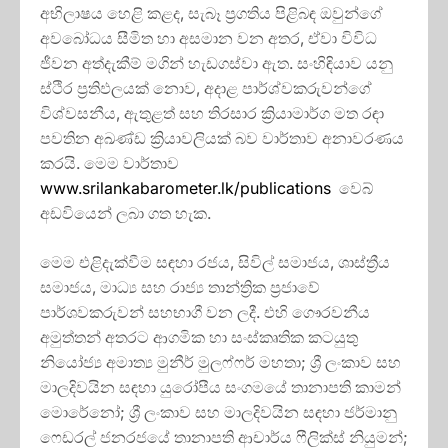
අභිලාෂය හෙළි කළද, සැබෑ ප්‍රගතිය පිළිබඳ ඔවුන්ගේ
අවබෝධය සීමිත හා අසමාන වන අතර, ඒවා විවිධ
ජීවන අත්දැකීම් මගින් හැඩගස්වා ඇත. සංහිඳියාව යනු
ස්ථිර ප්‍රතිඵලයක් නොව, අදාළ පාර්ශ්වකරුවන්ගේ
විශ්වසනීය, ඇතුළත් සහ තිරසාර ක්‍රියාමාර්ග මත රඳා
පවතින අඛණ්ඩ ක්‍රියාවලියක් බව වාර්තාව අනාවරණය
කරයි. මෙම වාර්තාව
www.srilankabarometer.lk/publications
වෙබ්
අඩවියෙන් ලබා ගත හැක.
මෙම එළිදැක්වීම සඳහා රජය, සිවිල් සමාජය, ශාස්ත්‍රීය
සමාජය, මාධ්‍ය සහ රාජ්‍ය තාන්ත්‍රික ප්‍රජාවේ
පාර්ශවකරුවන් සහභාගී වන ලදී. එහි ගෞරවනීය
අමුත්තන් අතරට ආගමික හා සංස්කෘතික කටයුතු
නියෝජ්‍ය අමාත්‍ය මුනීර් මුලෆ්ෆර් මහතා; ශ්‍රී ලංකාව සහ
මාලදිවයින සඳහා යුරෝපීය සංගමයේ තානාපති කාමන්
මොරේනෝ; ශ්‍රී ලංකාව සහ මාලදිවයින සඳහා ජර්මානු
ෆෙඩරල් ජනරජයේ තානාපති ආචාර්ය ෆීලික්ස් නියුමන්;