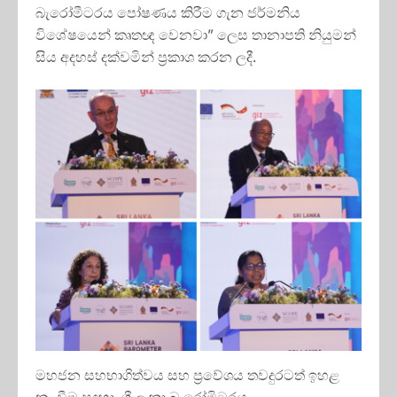
බැරෝමීටරය පෝෂණය කිරීම ගැන ජර්මනිය
විශේෂයෙන් කෘතඥ වෙනවා” ලෙස තානාපති නියුමන්
සිය අදහස් දක්වමින් ප්‍රකාශ කරන ලදී.
මහජන සහභාගිත්වය සහ ප්‍රවේශය තවදුරටත් ඉහළ