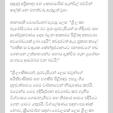
දකුණු අප්‍රිකානු මහ කොමසාරිස් සැන්ඩිල් එඩ්වින්
ෂාල්ක් යන මහත්වරු ඇතුළත් වූහ.
තානාපති මොරේනෝ පැවසූ ලෙස “ශ්‍රී ලංකා
බැරෝමීටරය මේ රට පුරා පුරවැසියන් සංහිඳියාව සහ
ආණ්ඩුකරණය දෙස බලන ආකාරය පිළිබඳ අත්‍යවශ්‍ය
අවබෝධයක් ලබා දෙයි”. තවදුරටත් ඇය ප්‍රකාශ කලේ
“ජාතික සංවාදයක කේන්ද්‍රස්ථානයට ජනතාවගේ හඬ
ගෙනයන උත්සාහයන්ට සහාය දැක්වීම ගැන යුරෝපා
සංගමය ආඩම්බර වන බවයි.”
“ශ්‍රී ලාංකිකයන්, පුරවැසියන් ලෙස ඔවුන්ගේ
අයිතිවාසිකම් සහ වගකීම් පිළිබඳව ඉහළ ගිය
දනුවත්බාවය මෙම වාර්තාවෙන් නිරුපණය කරයි.
එමෙන්ම මෙම ඉදිරිදර්ශන අවබෝධ කර ගැනීම
විශ්වාසය ගොඩනැගීමට සහ තිරසාර සාමය ඉදිරියට
ගෙන යාමට යතුරයි. විශ්ලේෂණය සඳහා පමණක්
නොව, ක්‍රියාමාර්ග සඳහා මෙවලමක් ලෙස ශ්‍රී ලංකා