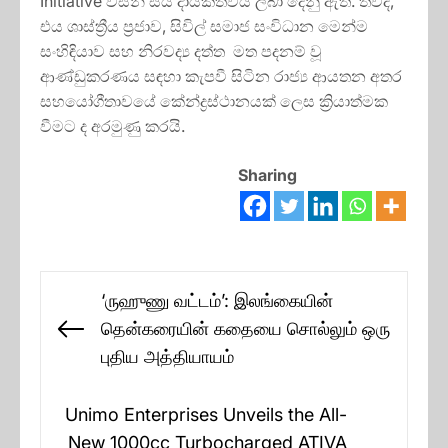
Initiative විසින් සිය දායකත්වය ලබා දෙනු ඇත. තවද,
එය ශාස්ත්‍රීය ප්‍රජාව, සිවිල් සමාජ සංවිධාන මෙන්ම
සංහිඳියාව සහ නිරවද්‍ය දත්ත මත පදනම් වූ
ආණ්ඩුකරණය සඳහා කැපවී සිටින රාජ්‍ය ආයතන අතර
සහයෝගීතාවයේ කේන්ද්‍රස්ථානයක් ලෙස ක්‍රියාත්මක
වීමට ද අරමුණු කරයි.
Sharing
Post
‘ருஹுணு வட்டம்’: இலங்கையின்
navigation
தென்கரையின் கதையை சொல்லும் ஒரு
Previous
புதிய அத்தியாயம்
post:
Unimo Enterprises Unveils the All-
New 1000cc Turbocharged ATIVA