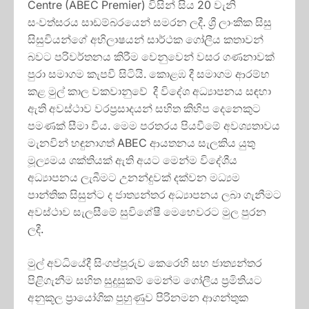
Centre (ABEC Premier) විසින් සිය 20 වැනි
සංවත්සරය සාඩම්බරයෙන් සමරන ලදී. ශ්‍රී ලාංකික සිසු
සිසුවියන්ගේ අභිලාෂයන් සාර්ථක ගෝලීය කතාවන්
බවට පරිවර්තනය කිරීම වෙනුවෙන් වසර ගණනාවක්
පුරා සමාගම කැපවී සිටියි. කොළඹ දී සමාගම ආරම්භ
කළ මුල් කාල වකවානුවේ දී විදේශ අධ්‍යාපනය සඳහා
ඇති අවස්ථාව වරප්‍රසාදයන් සහිත කිහිප දෙනෙකුට
පමණක් සීමා විය. මෙම පරතරය පියවීමේ අවශ්‍යතාවය
මැනවින් හඳුනාගත් ABEC ආයතනය සැලකිය යුතු
මූල්‍යමය ශක්තියක් ඇති අයට මෙන්ම විදේශීය
අධ්‍යාපනය ලැබීමට උනන්දුවක් දක්වන මධ්‍යම
පාන්තික සිසුන්ට ද ජාත්‍යන්තර අධ්‍යාපනය ලබා ගැනීමට
අවස්ථාව සැලසීමේ සුවිශේෂී මෙහෙවරට මුල පුරන
ලදී.
මුල් අවධියේදී සිංගප්පූරුව කෙරෙහි සහ ජාත්‍යන්තර
පිළිගැනීම සහිත සුදුසුකම් මෙන්ම ගෝලීය ප්‍රමිතියට
අනුකූල ප්‍රායෝගික පුහුණුව පිරිනමන ආගන්තුක