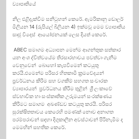
ව්‍යාපෘතියේ
නිල එළිදැක්වීම සනිටුහන් කෙරේ. ඇමරිකානු ඩොලර්
මිලියන 14 (රුපියල් බිලියන 4) ඉක්මවූ මෙම ව්‍යාපෘතිය
සෘජු විදෙස් ආයෝජනයක් ලෙස දියත් කෙරේ.
ABEC සමාගම අධ්‍යාපන මෙන්ම ආගන්තුක සත්කාර
යන අංශ ද්විත්වයේම තිරසාරභාවය පවත්වා ගැනීම
වෙනුවෙන් බොහෝ කැපවීමෙන් කටයුතු
කරයි.එමෙන්ම පරිසර හිතකාමී ක්‍රමවේදයන්
ප්‍රවර්ධනය කිරීම සහ වගකීම් සහගත සංචාරක
ව්‍යාපාරයන් ප්‍රවර්ධනය කිරීම තුළින් ශ්‍රී ලංකාවේ
ස්වභාවික හා සංස්කෘතික උරුමයන් සංරක්ෂණය
කිරීමට සමාගම අඛණ්ඩව කටයුතු කරයි. පරිසර
සුරක්ෂිතතාවය කෙරෙහි පමණක් නොව අනාගත
පරම්පරාවන් සඳහා දිගුකාලීන අවස්ථාවන් පිරිනැමීම ද
මෙමඟින් සහතික කෙරේ.