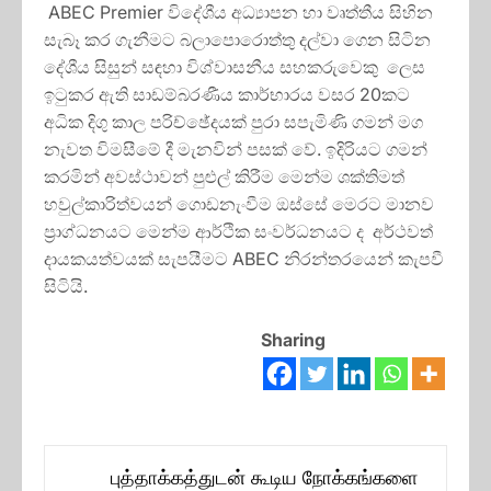
ABEC Premier විදේශීය අධ්‍යාපන හා වෘත්තීය සිහින
සැබෑ කර ගැනීමට බලාපොරොත්තු දල්වා ගෙන සිටින
දේශීය සිසුන් සඳහා විශ්වාසනීය සහකරුවෙකු ලෙස
ඉටුකර ඇති සාඩම්බරණීය කාර්භාරය වසර 20කට
අධික දිගු කාල පරිච්ඡේදයක් පුරා සපැමිණි ගමන් මග
නැවත විමසීමේ දී මැනවින් පසක් වේ. ඉදිරියට ගමන්
කරමින් අවස්ථාවන් පුළුල් කිරීම මෙන්ම ශක්තිමත්
හවුල්කාරිත්වයන් ගොඩනැංවීම ඔස්සේ මෙරට මානව
ප්‍රාග්ධනයට මෙන්ම ආර්ථික සංවර්ධනයට ද අර්ථවත්
දායකයත්වයක් සැපයීමට ABEC නිරන්තරයෙන් කැපවී
සිටියි.
Sharing
Post
புத்தாக்கத்துடன் கூடிய நோக்கங்களை