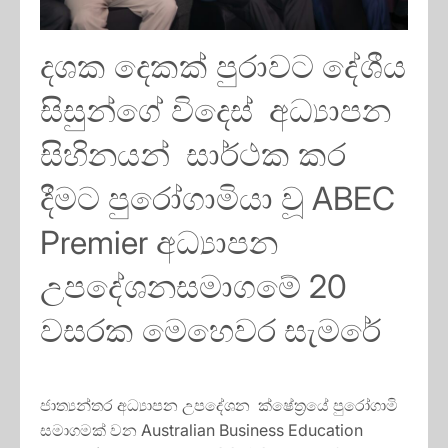
දශක දෙකක් පුරාවට දේශීය
සිසුන්ගේ විදෙස් අධ්‍යාපන
සිහිනයන් සාර්ථක කර
දීමට පුරෝගාමියා වූ ABEC
Premier අධ්‍යාපන
උපදේශනසමාගමේ 20
වසරක මෙහෙවර සැමරේ
ජාත්‍යන්තර අධ්‍යාපන උපදේශන ක්ෂේත්‍රයේ පුරෝගාමි
සමාගමක් වන Australian Business Education