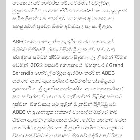
පෙනෙන මෙහෙවරක් වේ. මෙමඟින් පවුල්වල
මූල්‍යමය පිරිවැය අවම කිරීමට පමණක් නොව සුදුසුකම්
සහිත සිසුන්ට ජාත්‍යන්තර මට්ටමේ අධ්‍යාපනයට
පහසුවෙන් ප්‍රවේශ වීමේ අවස්ථා ද සලසා දී ඇත.
ABEC සමාගමේ දැක්ම සැමවිටම අධ්‍යාපනයෙන්
ඔබ්බට විහිදෙයි. රජය විසින් ශ්‍රී ලංකාවේ සංචාරක
ක්ෂේත්‍රය සවිමත් කිරීම සඳහා සිදුකළ ඉල්ලීමෙන් දිරිමත්
වෙමින් 2022 වසරේ අගභාගයේ මහනුවර දී Grand
Serendib හෝටල් පරිශ්‍රය ආරම්භ කරමින් ABEC
සමාගම ආගන්තුක සත්කාර කර්මාන්ත ක්ෂේත්‍රයට
ප්‍රවේශ විය. ශ්‍රී ලාංකික සංස්කෘතිය, ආගන්තුක සත්කාර
සහ සංචාරක ව්‍යාපාරයේ හැකියාවන් පිළිබඳ සමාගම
දක්වන විශ්වාසය මේ තුළින් මැනවින් පිළිබිඹු වේ.
ABEC හි ආගන්තුක සත්කාර ව්‍යාපාරය ඔස්සේ නව
රැකියා අවස්ථා උත්පාදනය කිරීම, දේශීය ජනතාව වෙත
සහයෝගය ලබා දීම සහ ශ්‍රී ලාංකික අභිමානය ලොවට
විදහා දැක්වීමට බලාපොරොත්තු වේ.දේශීය ආර්ථිකය