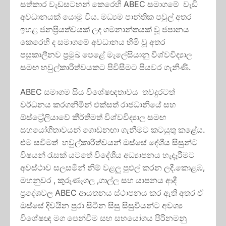
සත්කාර වැඩසටහන් කෙරෙහි ABEC සමාගමේ වැඩි
අවධානයක් යොමු විය. මධ්‍යම පාන්තික පවුල් අතර
ඉහළ ජනප්‍රියත්වයක් ලද ගමනාන්තයක් වූ ජපානය
කෙරෙහි ද සමාගමේ අවධානය හිමි වූ අතර
පසුකාලීනව ප්‍රමුඛ පෙළේ මැලේසියානු විශ්වවිද්‍යාල
සමඟ හවුල්කාරිත්වයකට පිවිසීමට පියවර ගැනිණි.
ABEC සමාගම සිය විශේෂඥතාවය තවදුරටත්
වර්ධනය කරගනිමින් එක්සත් රාජධානියේ සහ
ඕස්ට්‍රේලියාවේ කීර්තිමත් විශ්වවිද්‍යාල සමඟ
සහයෝගීතාවයන් ගොඩනඟා ගැනීමට කටයුතු කළේය.
එම සවිමත් හවුල්කාරිත්වයන් ඔස්සේ දේශීය සිසුන්ට
විෂයන් රැසක් යටතේ විදේශීය අධ්‍යාපනය හැදෑරීමට
අවස්ථාව සලසමින් නිම් වළලු පුළුල් කරන ලදී.කොළඹ,
මහනුවර , කුරුණෑගල ,ගාල්ල සහ යාපනය ආදී
ප්‍රදේශවල ABEC ආයතනය ස්ථාපනය කර ඇති අතර ඒ
ඔස්සේ දිවයින පුරා සිටින සිසු සිසුවියන්ට අවශ්‍ය
විශේෂඥ මග පෙන්වීම සහ සහයෝගය පිරිනමනු