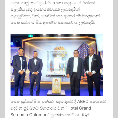
සඳහා සෘජු හා වක්‍ර රැකියා යන දෙඅංශයම ඔස්සේ
සැලකිය යුතු දායකයත්වයක් ලබාදෙමින්
සැපයුම්කරුවන්, ගොවීන් සහ ආහාර නිෂ්පාදකයන්
වෙත සමාගම සිය අඛණ්ඩ සහයෝගය ලබාදෙයි.
මෙම සුවිශේෂී සංවත්සර සැමරුමේ දී ABEC සමාගමේ
දෙවන ප්‍රමුඛතම ව්‍යාපාරය වන “Hotel Grand
Serendib Colombo” සුඛෝපභෝගී හෝටල්