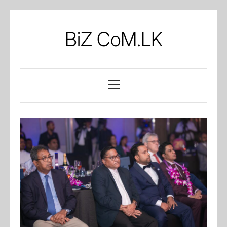
Skip
to
BiZ CoM.LK
content
Primary
Menu