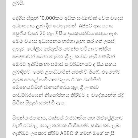
ලබයි.
දේශීය සිසුන් 10,000කට අධික සංඛ්‍යාවක් වෙත විදෙස්
අධ්‍යාපනය ලබා දීම වෙනුවෙන් ABEC ආයතනය
පසුගිය වසර 20 තුළ දී සිය දායකයත්වය සපයා ඇත.
මෙම විදෙස් අධ්‍යාපනය හරහා ළඟා කර ගත් උසස්
දැනුම, ගෝලීය අත්දැකීම් මෙන්ම වටිනා වෘත්තීය
සබඳතාවන් සමඟ නැවත ශ්‍රී ලංකාවට පැමිණෙමින්
මෙරට ආර්ථික හා සමාජ සංවර්ධනයට ද සිය සහය
ලබාදීමට මෙම උපාධිධාරීන් සමත් වී තිබේ. එමෙන්ම
ප්‍රමුඛ පෙළේ සංවිධානවල සාර්ථක වෘත්තීන්
මෙහෙයවමින් ජාත්‍යන්තරය තුළ ශ්‍රී ලංකාව
සාඩම්බරයෙන් නියෝජනය කිරීමට ද විදේශයන්හි රැඳී
සිටින සිසුන් සමත් වී ඇත.
සිසුන්ට ජපානය, එක්සත් රාජධානිය සහ ඕස්ට්‍රේලියාව
වැනි රටවල ඉහළ තරඟකාරී ශිෂ්‍යත්ව සාර්ථකව ලබා
ගැනීමට උපකාර කිරීම ABEC හි ගමන් මගේ කැපී