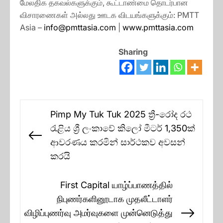
மேலதிக தகவல்களுக்கும், கூட்டாண்மை தொடர்பான
விசாரணைகள் அல்லது ஊடக விடயங்களுக்கும்: PMTT
Asia –
info@pmttasia.com
|
www.pmttasia.com
Sharing
Post
Pimp My Tuk Tuk 2025 ත්‍රී-රෝද රථ
navigation
රැළිය ශ්‍රී ලංකාවේ කිලෝ මීටර් 1,350ක්
Previous
ආවරණය කරමින් සාර්ථකව අවසන්
post:
කරයි
First Capital யாழ்ப்பாணத்தில்
நிபுணர்களினூடாக முதலீட்டாளர்
விழிப்புணர்வு அமர்வுகளை முன்னெடுத்து
Next