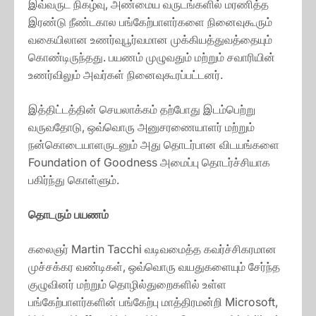
இவ்வருட நிகழ்வு, அண்மைய வருடங்களில் மரணித்த
இரண்டு நீண்டகால பங்கேற்பாளர்களை நினைவுகூரும்
வகையிலான உணர்வுபூர்வமான முக்கியத்துவத்தையும்
கொண்டிருந்தது. பயணம் முழுவதும் மற்றும் சவாரியின்
உணர்விலும் அவர்கள் நினைவுகூரப்பட்டனர்.
இத்திட்டத்தின் செயலாக்கம் தற்போது இடம்பெற்று
வருவதோடு, ஒவ்வொரு அனுசரணையாளர் மற்றும்
நன்கொடையாளருடனும் அது தொடர்பான விடயங்களை
Foundation of Goodness அமைப்பு தொடர்ச்சியாக
பகிர்ந்து கொள்ளும்.
தொடரும் பயணம்
கலைஞர் Martin Tacchi வடிவமைத்த கவர்ச்சிகரமான
முச்சக்கர வண்டிகள், ஒவ்வொரு வயதுகளையும் சேர்ந்த
குழுவினர் மற்றும் தொழில்துறைகளில் உள்ள
பங்கேற்பாளர்களின் பங்கேற்பு மாத்திரமன்றி Microsoft,