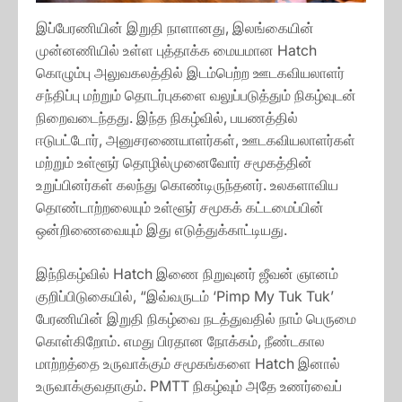
இப்பேரணியின் இறுதி நாளானது, இலங்கையின்
முன்னணியில் உள்ள புத்தாக்க மையமான Hatch
கொழும்பு அலுவகலத்தில் இடம்பெற்ற ஊடகவியலாளர்
சந்திப்பு மற்றும் தொடர்புகளை வலுப்படுத்தும் நிகழ்வுடன்
நிறைவடைந்தது. இந்த நிகழ்வில், பயணத்தில்
ஈடுபட்டோர், அனுசரணையாளர்கள், ஊடகவியலாளர்கள்
மற்றும் உள்ளூர் தொழில்முனைவோர் சமூகத்தின்
உறுப்பினர்கள் கலந்து கொண்டிருந்தனர். உலகளாவிய
தொண்டாற்றலையும் உள்ளூர் சமூகக் கட்டமைப்பின்
ஒன்றிணைவையும் இது எடுத்துக்காட்டியது.
இந்நிகழ்வில் Hatch இணை நிறுவுனர் ஜீவன் ஞானம்
குறிப்பிடுகையில், “இவ்வருடம் ‘Pimp My Tuk Tuk’
பேரணியின் இறுதி நிகழ்வை நடத்துவதில் நாம் பெருமை
கொள்கிறோம். எமது பிரதான நோக்கம், நீண்டகால
மாற்றத்தை உருவாக்கும் சமூகங்களை Hatch இனால்
உருவாக்குவதாகும். PMTT நிகழ்வும் அதே உணர்வைப்