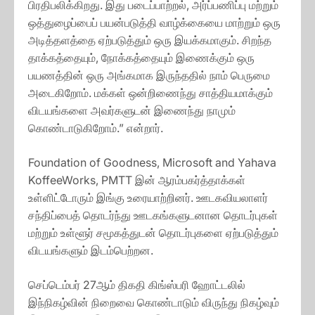
பிரதிபலிக்கிறது. இது படைப்பாற்றல், அர்ப்பணிப்பு மற்றும்
ஒத்துழைப்பைப் பயன்படுத்தி வாழ்க்கையை மாற்றும் ஒரு
அடித்தளத்தை ஏற்படுத்தும் ஒரு இயக்கமாகும். சிறந்த
தாக்கத்தையும், நோக்கத்தையும் இணைக்கும் ஒரு
பயணத்தின் ஒரு அங்கமாக இருந்ததில் நாம் பெருமை
அடைகிறோம். மக்கள் ஒன்றிணைந்து சாத்தியமாக்கும்
விடயங்களை அவர்களுடன் இணைந்து நாமும்
கொண்டாடுகிறோம்.” என்றார்.
Foundation of Goodness, Microsoft and Yahava
KoffeeWorks, PMTT இன் ஆரம்பகர்த்தாக்கள்
உள்ளிட்டோரும் இங்கு உரையாற்றினர். ஊடகவியலாளர்
சந்திப்பைத் தொடர்ந்து ஊடகங்களுடனான தொடர்புகள்
மற்றும் உள்ளூர் சமூகத்துடன் தொடர்புகளை ஏற்படுத்தும்
விடயங்களும் இடம்பெற்றன.
செப்டெம்பர் 27ஆம் திகதி கிங்ஸ்பரி ஹோட்டலில்
இந்நிகழ்வின் நிறைவை கொண்டாடும் விருந்து நிகழ்வும்