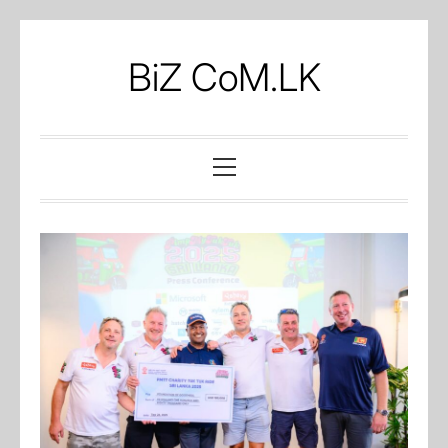
Skip
to
BiZ CoM.LK
content
Primary
Menu