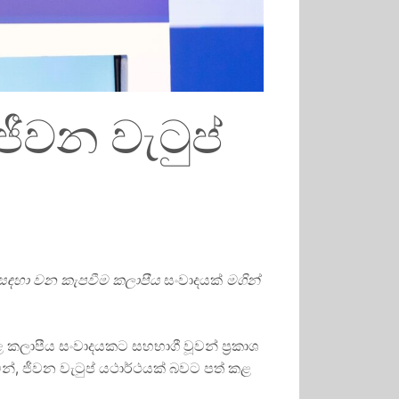
ීවන වැටුප්
ම සඳහා වන කැපවීම කලාපීය
සංවාදයක්
මගින්
 කලාපීය සංවාදයකට සහභාගී වූවන් ප්‍රකාශ
ින්, ජීවන වැටුප් යථාර්ථයක් බවට පත් කළ