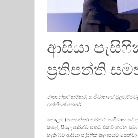
ආසියා පැසිෆ
ප්‍රතිපත්ති ස
ජාත්‍යන්තර කම්කරු සංවිධානයේ මූලධර්මව
ශක්තිමත් කෙරේ
කොළඹ (ජාත්‍යන්තර කම්කරු සංවිධානයේ පුව
කළේ, සියලු පාර්ශ්ව එකට එක්වී කරන සමාජ 
හැකි බව ආසියා පැසිෆික් කලාපයට පෙන්වා ද