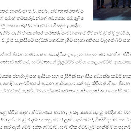
තර සාකච්ඡා පැවැත්වීම, සමානාත්මතාවය
වයන් සමඟ කම්කරුවන්ගේ අවශ්‍යතා සමතුලිත
ුණු සොයා බැලීම හා ඒවාට විසඳුම් ලබාදීම
ගැනීම වැනි ජාත්‍යන්තර කම්කරු සංවිධානයේ ජීවන වැටුප් මූලධර්ම,
වැටුප් සැකසීමේ පද්ධති ගොඩනැගීම සඳහා අතිශය වැදගත් බව ස
ුවන්ගේ ජීවන තත්වය සහ සමෘද්ධිය ඉහළ නංවාලන බව සහතික කිරීම
ජාත්‍යන්තර කම්කරු සංවිධානයේ මූලධර්ම සමඟ පෙළගැස්වීම අත්‍යවශ්
යක්ෂ ජනරාල් සහ ආසියා සහ පැසිෆික් කලාපීය අධ්‍යක්ෂ කඕරි නකම
්, ගෝලීය ආර්ථිකයේ ප්‍රධාන කාර්යභාරයක් ඉටු කිරීමත් නිසා, ජ
රවේශයක් ඔස්සේ සැබවින්ම සාක්ෂාත් කරගත හැකි දෙයක් බව පෙන්වීම
ගොනු කිරීම සඳහා නිර්මාණය කරන ලද කලාපයේ පළමු වේදිකාව වන, 
්වා දුනි . වැටුප් දත්ත පහසුවෙන් ලබා ගැනීමටත්, විනිවිදභාවයෙන
ය කර ඇති මෙම දත්ත ගබඩාව, සාමාජික රටවලට සාක්ෂි මත පදනම් වූ 