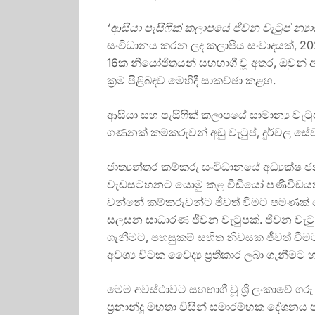
‘
ආසියා පැසිෆික් කලාපයේ ජීවන වැටුප් න්‍යා
සංවිධානය කරන ලද කලාපීය සංවාදයක්, 202
16ක නියෝජිතයන් සහභාගී වූ අතර, ඔවුන් ආ
ක්‍රම පිළිබඳව මෙහිදී සාකච්ඡා කළහ.
ආසියා සහ පැසිෆික් කලාපයේ සාමාන්‍ය වැටු
ගණනක් කම්කරුවන් අඩු වැටුප්, දුර්වල 
ජාත්‍යන්තර කම්කරු සංවිධානයේ අධ්‍යක්ෂ ජ
වැඩසටහනට යොමු කළ වීඩියෝ පණිවිඩයක් 
වන්නේ කම්කරුවන්ට ජීවත් වීමට පමණක්
සලසන සාධාරණ ජීවන වැටුපක්. ජීවන වැටු
ගැනීමට, පහසුකම් සහිත නිවසක ජීවත් වීමට
අවශ්‍ය විටක වෛද්‍ය ප්‍රතිකාර ලබා ගැනීමට
මෙම අවස්ථාවට සහභාගී වූ ශ්‍රී ලංකාවේ ගර
ප්‍රනාන්දු මහතා විසින් සමාරම්භක දේශනය 