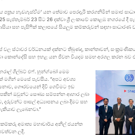
ය පත්‍රය හැඩගැස්වීම
‘
යන තේමාව පෙරදැරි කරගනිමින් සමාජ සාධා
5 සැප්තැම්බර් 23 සිට 26 දක්වා ශ්‍රී ලංකාවේ කොළඹ නගරයේ දී
සියා සහ පැසිෆික් කලාපයේ සියලුම කම්කරුවන් සඳහා සාධාරණ වැට
ප් වල ස්ථාවර වර්ධනයක් දක්නට තිබුණද, කාන්තාවන්, සංක්‍රමණිකය
සේවා කොන්දේසි සහ ඉහළ යන ජීවන වියදම සමඟ අරගල කරන බව එම
නරාල් ගිල්බට් එෆ්. හුන්ග්බෝ මෙම
මගින් මෙසේ පැවසීය. “අපට අවශ්‍ය
 නොව, ගෞරවයෙන් දිවි ගෙවීමට ඉඩ
පකින් ඔවුන්ට සෞඛ්‍ය සම්පන්න ආහාර ලබා
, දරුවන්ට පාසල් අධ්‍යාපනය ලබා දීමට සහ
 හැකියාව ලැබෙනවා.”
ු කම්කරු අමාත්‍ය මහාචාර්ය අනිල් ජයන්ත
පවත්වන ලදී.