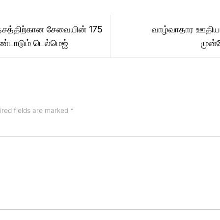
் தேசத்திற்கான சேவையின் 175
வாழ்வாதார ஊதி
டாடும் டெல்மெஜ்
முன்ன
ired fields are marked
*