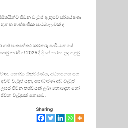
ිතයින්ට ජීවන වැටුප් ඇතුළුව පර්යේෂණ
ින තුනක තාක්ෂණික පාඨමාලාවක් ද
 ගත් ජාත්‍යන්තර කම්කරු සංවිධානයේ
ොමු කරමින් 2025 දී දියත් කරන ලද පළමු
නිවාස, සෞඛ්‍ය රැකවරණය, අධ්‍යාපනය සහ
අවම වැටුප් යනු, අසාධාරණ අඩු වැටුප්
 ඒවා උසස් ජීවන තත්වයක් ලබා නොදෙන හෝ
ප ජීවන වැටුපක් නොවේ.
Sharing