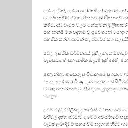
සේවකයින්, සේවා යෝජකයින් සහ රජයන් අ
සහතික කිරීම, ව්‍යාපාරික හා ආර්ථික තත්
කිරීම, අඩු වැටුප් වලට හේතු වන මූලික කර
සහ සාක්ෂි මත පදනම් වූ ප්‍රවේශයන් යොදා 
සහතික කරන සාධාරණ, ස්ථාවර සහ ඵලදායී 
තවද, ආර්ථික වර්ධනයේ ප්‍රතිලාභ, කම්කර
වැඩසටහන් සහ ජාතික වැටුප් ප්‍රතිපත්ති, 
ජාත්‍යන්තර කම්කරු සංවිධානයේ සහකාර අධ්‍
“කලාපයේ ඉතා විශාල ශ්‍රම බලකායක් සිටීමත
සංවාද මත පදනම් වූ නිසි ක්‍රමානුකූල ප්‍
කළේය.
අවම වැටුප් පිළිබඳ දත්ත එක් ස්ථානයකට 
ඩිජිටල් දත්ත ගබඩාව ද මෙම අවස්ථාවේ හඳුන
වැටුප් ලබා දීමට සහය වීම සඳහාත් නිර්මාණ