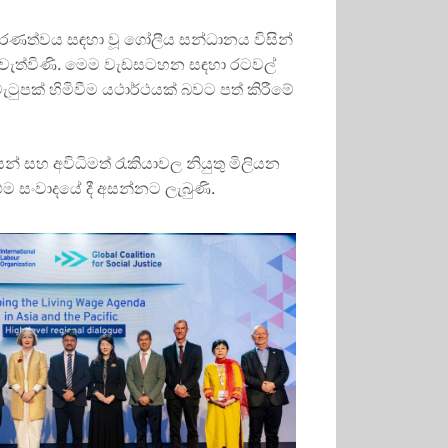
රණත්වය සඳහා වූ ගෝලීය සන්ධානය විසින්
 පැවැත්විණි. මෙම වැඩසටහන සඳහා රටවල්
ුපක් හිමිවීම යථාර්ථයක් බවට පත් කිරීමේ
න් සහ අවිධිමත් රැකියාවල නියුතු මිලියන
 සංවාදයේ දී අසන්නට ලැබුණි.