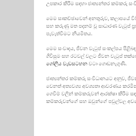
උපකාර කිරීම සඳහා ජාත්‍යන්තර කම්කරු ස
මෙම සාකච්ඡාවෙන් අනතුරුව, කලාපයේ වි
සහ කරුණු මත පදනම් වූ සාධාරණ වැටුප් ප්‍
පැවැත්වීමට නියමිතය.
මෙම සංවාදය, ජීවන වැටුප් සංකල්පය පිළි
ගිවිසුම සහ රටවල් වලට ජීවන වැටුප් තක්ස
ගෝලීය වැඩසටහන
වටා ගොඩනැගුණි.
ජාත්‍යන්තර කම්කරු සංවිධානයට අනුව, ජී
වෙනත් අත්‍යවශ්‍ය අවශ්‍යතා ආවරණය කරමින
ගෙවීම් වලින් කම්කරුවන් ආරක්ෂා කිරීම 
කම්කරුවන්ගේ සහ ඔවුන්ගේ පවුල්වල අවශ්‍