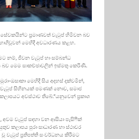
 සේවකයින්ට ප්‍රමාණවත් වැටුප් හිමිවන බව
හභාගිවූවන් මෙහිදී අවධාරණය කළහ.
ට නම්, ජීවන වැටුප් හා සම්බන්ධ
‍ය බව මෙම සාකච්ඡාවලින් ඉස්මතු කෙරිණි.
ුරා-ඔසාකා මෙහිදී සිය අදහස් දක්වමින්,
ීවන වැටුප් සිහිනයක් පමණක් නොව, සමාජ
ට කලාපයට අවස්ථාව තිබේ.”යනුවෙන් ප්‍රකාශ
අවම වැටුප් සඳහා වන ආසියා පැසිෆික්
් යුතුව කලාපය පුරා සාධාරණ හා ස්ථාවර
වැටුප් ප්‍රතිපත්ති සංවර්ධනය කිරීමට