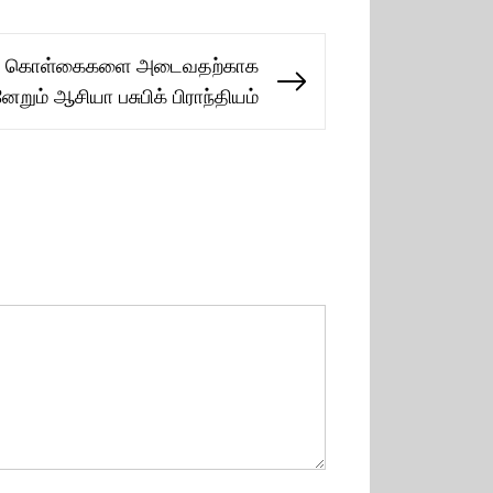
ய கொள்கைகளை அடைவதற்காக
Next
ேறும் ஆசியா பசுபிக் பிராந்தியம்
post: