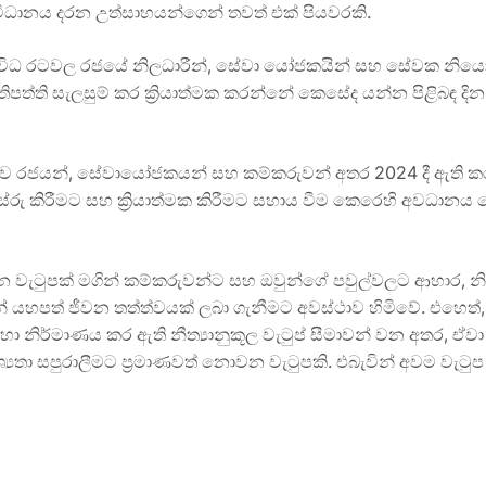
ංවිධානය දරන උත්සාහයන්ගෙන් තවත් එක් පියවරකි.
විධ රටවල රජයේ නිලධාරීන්, සේවා යෝජකයින් සහ සේවක නියෝජ
රතිපත්ති සැලසුම් කර ක්‍රියාත්මක කරන්නේ කෙසේද යන්න පිළිබඳ ද
බඳව රජයන්, සේවායෝජකයන් සහ කම්කරුවන් අතර 2024 දී ඇති කර
ේරු කිරීමට සහ ක්‍රියාත්මක කිරීමට සහාය වීම කෙරෙහි අවධානය ය
වන වැටුපක් මගින් කම්කරුවන්ට සහ ඔවුන්ගේ පවුල්වලට ආහාර, 
් යහපත් ජීවන තත්ත්වයක් ලබා ගැනීමට අවස්ථාව හිමිවේ. එහෙත්, 
සඳහා නිර්මාණය කර ඇති නීත්‍යානුකූල වැටුප් සීමාවන් වන අතර,
යතා සපුරාලීමට ප්‍රමාණවත් නොවන වැටුපකි. එබැවින් අවම වැටු