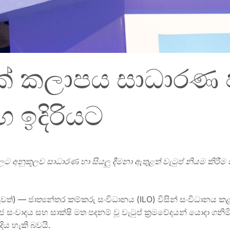
ික් කලාපය සාධාරණ ජ
මඟ ඉදිරියට
ලට අනුකූලව සාධාරණ හා සියලු දීමනා ඇතුළත් වැටුප් නියම කිරී
ත්) — ජාත්‍යන්තර කම්කරු සංවිධානය (ILO) විසින් සංවිධානය කළ
සංවාදය සහ සාක්ෂි මත පදනම් වූ වැටුප් ක්‍රමවේදයන් යොදා ගනිම
ිය හැකි බවයි.