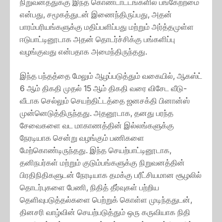
நிறுவனத்துக்கு இந்த கொண்டாட்டங்களில் பங்கேற்றமை
என்பது, சமூகத்துடன் இணைந்திருப்பது, அதன்
பாரம்பரியங்களுக்கு மதிப்பளிப்பது மற்றும் அர்த்தமுள்ள
ஈடுபாட்டினூடாக அதன் தொடர்ச்சிக்கு பங்களிப்பு
வழங்குவது என்பதாக அமைந்திருந்தது.
இந்த பந்தத்தை மேலும் ஆழப்படுத்தும் வகையில், ஆகஸ்ட்
6 ஆம் திகதி முதல் 15 ஆம் திகதி வரை விசேட வீடு-
வீடாக செல்லும் செயற்திட்டத்தை ஜனசக்தி பினான்ஸ்
முன்னெடுத்திருந்தது. அதனூடாக, தனது பரந்த
சேவைகளை வட மாகாணத்தின் இல்லங்களுக்கு
நேரடியாக சென்று வழங்கும் பணிகளை
மேற்கொண்டிருந்தது. இந்த செயற்பாட்டினூடாக,
தனிநபர்கள் மற்றும் குடும்பங்களுக்கு நிறுவனத்தின்
பிரதிநிதிகளுடன் நேரடியாக தமக்கு பரீட்சியமான சூழலில்
தொடர்புகளை பேணி, நிதித் தீர்வுகள் பற்றிய
தெளிவுபடுத்தல்களை பெற்றுக் கொள்ள முடிந்ததுடன்,
தினசரி வாழ்வின் செயற்படுத்தும் ஒரு கருவியாக நிதி