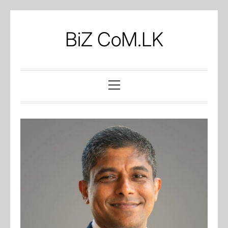
Skip
to
BiZ CoM.LK
content
Primary
Menu