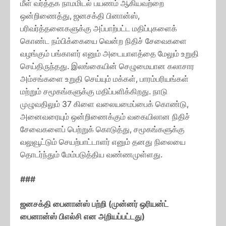
மீள் வர்த்தக நாமமிடல் பயணம் ஆகியவற்றை
ஒன்றிணைத்து, ஜனசக்தி பினான்ஸ்,
பரிவர்த்தனைகளுக்கு அப்பாற்பட்ட மதிப்புகளைக்
கொண்ட நம்பிக்கையை வென்ற நிதிச் சேவைகளை
வழங்கும் பங்காளர் எனும் அடையாளத்தை மேலும் உறுதி
செய்திருந்தது. இலங்கையின் செழுமையான கலாசார
அம்சங்களை உறுதி செய்யும் மக்கள், பாரம்பரியங்கள்
மற்றும் சமூகங்களுக்கு மதிப்பளிக்கிறது. நாடு
முழுவதிலும் 37 கிளை வலையமைப்பைக் கொண்டு,
அனைவரையும் ஒன்றிணைக்கும் வகையிலான நிதிச்
சேவைகளைப் பெற்றுக் கொடுத்து, சமூகங்களுக்கு
வலுவூட்டும் செயற்பாட்டாளர் எனும் தனது நிலையை
தொடர்ந்தும் மேம்படுத்திய வண்ணமுள்ளது.
###
ஜனசக்தி
பைனான்ஸ்
பற்றி
(
முன்னர்
ஒரியன்ட்
பைனான்ஸ்
பிஎல்சி
என
அறியப்பட்டது
)