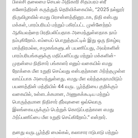
பிஎல்சி தலைமை செயல் அதிகாரி சிதம்பரம் ஸ்ரீ
கணேந்திரன் கருத்துத் தெரிவிக்கையில், “2025 நல்லூர்
திருவிழாவில் எமது பிரசன்னத்தினூடாக, நிதி என்பது
மக்கள், பாரம்பரியம் மற்றும் பகிரப்பட்ட முன்னேற்றம்
ஆகியவற்றை பிரதிபலிப்பதாக அமைந்துள்ளதாக நாம்
நம்புகிறோம். எம்மைப் பொறுத்தமட்டில் இது ஒரு நிகழ்வு
மாத்திரமல்ல, சமூகங்களுடன் பயணிப்பது, அவர்களின்
பாரம்பரியங்களுக்கு மதிப்பளிப்பது மற்றும் மக்களின்-
முதன்மை நிதிசார் பங்காளர் எனும் வகையில் எமது
நோக்கை மீள உறுதி செய்வது என்பதற்கான அர்த்தமுள்ள
வாய்ப்பாக அமைந்துள்ளது. எமது மீள வர்த்தகநாமமிடும்
பயணத்தின் மத்தியில் 44 வருட பூர்த்தியை குறிக்கும்
வகையில், உள்ளடக்கமான, அணுகக்கூடிய மற்றும்
பொருத்தமான நிதிசார் தீர்வுகளை ஒவ்வொரு
இலங்கையருக்கும் பெற்றுக் கொடுப்பதற்கான எமது
அர்ப்பணிப்பை மீள உறுதி செய்கிறோம்.” என்றார்.
தனது வருடபூர்த்தி மைல்கல், கலாசார ஈடுபாடு மற்றும்