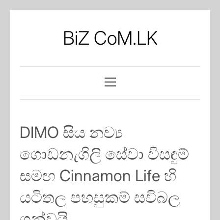
Skip
to
BiZ CoM.LK
content
Primary
Menu
DIMO සිය නව්‍ය
ගොඩනැගිලි සේවා විසඳුම්
සමඟ Cinnamon Life හි
යටිතල පහසුකම් සවිබල
ගන්වයි