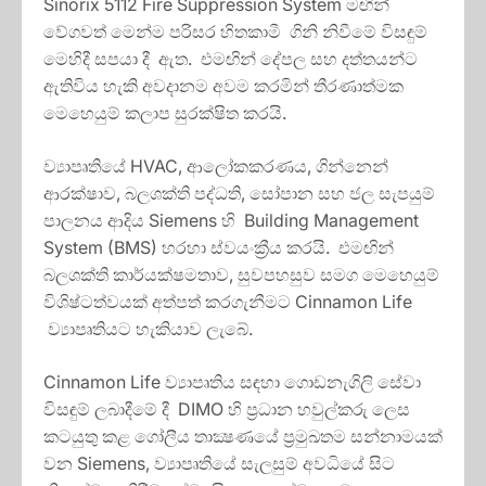
Sinorix 5112 Fire Suppression System මඟින්
වේගවත් මෙන්ම පරිසර හිතකාමී ගිනි නිවීමේ විසඳුම්
මෙහිදී සපයා දී ඇත. එමඟින් දේපල සහ දත්තයන්ට
ඇතිවිය හැකි අවදානම අවම කරමින් තීරණාත්මක
මෙහෙයුම් කලාප සුරක්ෂිත කරයි.
ව්‍යාපෘතියේ HVAC, ආලෝකකරණය, ගින්නෙන්
ආරක්ෂාව, බලශක්ති පද්ධති, සෝපාන සහ ජල සැපයුම්
පාලනය ආදිය Siemens හි Building Management
System (BMS) හරහා ස්වයංක්‍රීය කරයි. එමඟින්
බලශක්ති කාර්යක්ෂමතාව, සුවපහසුව සමග මෙහෙයුම්
විශිෂ්ටත්වයක් අත්පත් කරගැනීමට Cinnamon Life
ව්‍යාපෘතියට හැකියාව ලැබේ.
Cinnamon Life ව්‍යාපෘතිය සඳහා ගොඩනැගිලි සේවා
විසඳුම් ලබාදීමේ දී DIMO හි ප්‍රධාන හවුල්කරු ලෙස
කටයුතු කළ ගෝලීය තාක්‍ෂණයේ ප්‍රමුඛතම සන්නාමයක්
වන Siemens, ව්‍යාපෘතියේ සැලසුම් අවධියේ සිට