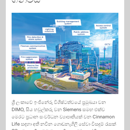
ශ්‍රී ලංකාවේ ඉංජිනේරු විශිෂ්ටත්වයේ ප්‍රමුඛයා වන
DIMO, සිය හවුල්කරු වන Siemens සමඟ එක්ව
මෙරට ප්‍රධාන සංවර්ධන ව්‍යාපෘතියක් වන Cinnamon
Life සඳහා අති නවීන ගොඩනැගිලි සේවා විසඳුම් රැසක්