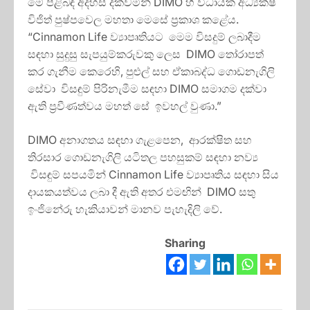
මේ පිළිබඳ අදහස් දක්වමින් DIMO හි විධායක අධ්‍යක්ෂ
විජිත් පුෂ්පවෙල මහතා මෙසේ ප්‍රකාශ කළේය.
“Cinnamon Life ව්‍යාපෘතියට මෙම විසදුම් ලබාදීම
සඳහා සුදුසු සැපයුම්කරුවකු ලෙස DIMO තෝරාපත්
කර ගැනීම කෙරෙහි, පුළුල් සහ ඒකාබද්ධ ගොඩනැගිලි
සේවා විසඳුම් පිරිනැමීම සඳහා DIMO සමාගම දක්වා
ඇති ප්‍රවීණත්වය මහත් සේ ඉවහල් වුණා.”
DIMO අනාගතය සඳහා ගැළපෙන, ආරක්ෂිත සහ
තිරසාර ගොඩනැගිලි යටිතල පහසුකම් සඳහා නව්‍ය
විසඳුම් සපයමින් Cinnamon Life ව්‍යාපෘතිය සඳහා සිය
දායකයත්වය ලබා දී ඇති අතර එමඟින් DIMO සතු
ඉංජිනේරු හැකියාවන් මානව පැහැදිලි වේ.
Sharing