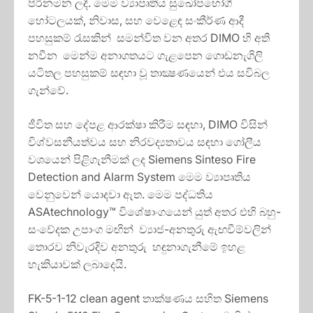
පිරිනමන ලදී. මෙම ව්‍යාපෘතිය සුඛෝපභෝගී
හෝටලයක්, නිවාස, සහ වෙළෙඳ සංකීර්ණ ආදී
පහසුකම් රැසකින් සමන්විත වන අතර DIMO හි අති
නවීන මෙන්ම අනාගතයට ගැළපෙන ගොඩනැගිලි
යටිතල පහසුකම් සඳහා වූ තාක්‍ෂණයෙන් එය සවිබල
ගැන්වේ.
ජීවිත සහ දේපළ ආරක්ෂා කිරීම සඳහා, DIMO විසින්
විශ්වසනීයත්වය සහ නිරවද්‍යතාවය සඳහා ගෝලීය
වශයෙන් පිළිගැනීමක් ලද Siemens Sinteso Fire
Detection and Alarm System මෙම ව්‍යාපෘතිය
වෙනුවෙන් යොදවා ඇත. මෙම පද්ධතිය
ASAtechnology™ විශේෂාංගයෙන් යුත් අතර එහි බහු-
සංවේදක උපාංග මඟින් ව්‍යාජ-අනතුරු ඇඟවීම්වලින්
තොරව නිවැරදිව අනතුරු හඳුනාගැනීමේ ඉහළ
හැකියාවක් ලබාදෙයි.
FK-5-1-12 clean agent තාක්ෂණය සහිත Siemens