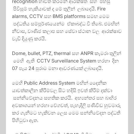
recognition භාවිත කරමින් ආරක්ෂිත සහ පහසු
පිවිසුම් හැකියාවක් ද මේ තුලින් ලබාදෙයි. Fire
alarms, CCTV සහ BMS platforms සමඟ මෙම
පද්ධතිය සම්පූර්ණයෙන්ම ඒකාබද්ධ වී තිබේ. එමඟින්
නිවාස, වාණිජ කලාප සහ සේවා ස්ථාන වල ආරක්ෂාව
වැඩි දියුණු කරයි.
Dome, bullet, PTZ, thermal සහ ANPR කැමරා තුලින්
මෙහි ඇති CCTV Surveillance System හරහා දින
07 පැය 24 පුරාම මනා ආවරණයක් ලබාදෙයි.
මෙහි Public Address System මඟින් දෛනික
යාවත්කාලීන කිරීම්වල සිට හදිසි ඉවත් කිරීම් දක්වා
සන්නිවේදනය සහතික කරයි. අභ්‍යන්තර සහ බාහිර
අවකාශයන් හරහා වේගවත්, පැහැදිලි පණිවිඩ හුවමාරු
කර ගැනීමට හැකිවන ලෙස මෙම සන්නිවේදන පද්ධති
පිහිටුවා ඇත.