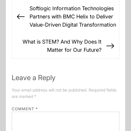
Post
Softlogic Information Technologies
navigation
Partners with BMC Helix to Deliver
Previous
Value-Driven Digital Transformation
post:
What is STEM? And Why Does It
Next
Matter for Our Future?
post:
Leave a Reply
Your email address will not be published.
Required fields
are marked
*
COMMENT
*