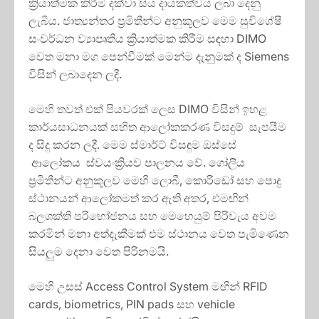
ක්‍රියාත්මක කිරීම දක්වා සිය දායකත්වය ලබා දෙනු
ලැබීය. ජාත්‍යන්තර ප්‍රමිතීන්ට අනුකූලව මෙම සුවිශේෂී
සංවර්ධන ව්‍යාපෘතිය ක්‍රියාත්මක කිරීම සඳහා DIMO
වෙත මනා මග පෙන්වීමක් මෙන්ම දැනුමක් ද Siemens
විසින් ලබාදෙන ලදී.
මෙහි තවත් එක් පියවරක් ලෙස DIMO විසින් ඉහළ
කාර්යසාධනයක් සහිත ආලෝකකරණ විසදුම් සැපයීම
ද සිදු කරන ලදී. මෙම ස්මාර්ට් විසඳුම ඔස්සේ
ආලෝකය ස්වයංක්‍රියව පාලනය වේ. ගෝලීය
ප්‍රමිතීන්ට අනුකූලව මෙහි ලොබී, කොරිඩෝ සහ පොදු
ස්ථානයන් ආලෝකමත් කර ඇති අතර, එමඟින්
බලශක්ති පරිභෝජනය සහ මෙහෙයුම් පිරිවැය අවම
කරමින් මනා අත්දැකීමක් එම ස්ථානය වෙත පැමිණෙන
සියලුම දෙනා වෙත පිරිනමයි.
මෙහි උසස් Access Control System මඟින් RFID
cards, biometrics, PIN pads සහ vehicle