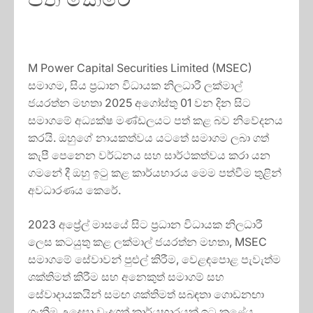
M Power Capital Securities Limited (MSEC)
සමාගම, සිය ප්‍රධාන විධායක නිලධාරී ලක්මාල්
ජයරත්න මහතා 2025 අගෝස්තු 01 වන දින සිට
සමාගමේ අධ්‍යක්ෂ මණ්ඩලයට පත් කළ බව නිවේදනය
කරයි. ඔහුගේ නායකත්වය යටතේ සමාගම ලබා ගත්
කැපී පෙනෙන වර්ධනය සහ සාර්ථකත්වය කරා යන
ගමනේ දී ඔහු ඉටු කළ කාර්යභාරය මෙම පත්වීම තුළින්
අවධාරණය කෙරේ.
2023 අප්‍රේල් මාසයේ සිට ප්‍රධාන විධායක නිලධාරී
ලෙස කටයුතු කළ ලක්මාල් ජයරත්න මහතා, MSEC
සමාගමේ සේවාවන් පුළුල් කිරීම, වෙළඳපොළ පැවැත්ම
ශක්තිමත් කිරීම සහ අනෙකුත් සමාගම් සහ
සේවාදායකයින් සමඟ ශක්තිමත් සබඳතා ගොඩනඟා
ගැනීම උදෙසා වැදගත් කාර්යභාරයක් ඉටු කළේය.