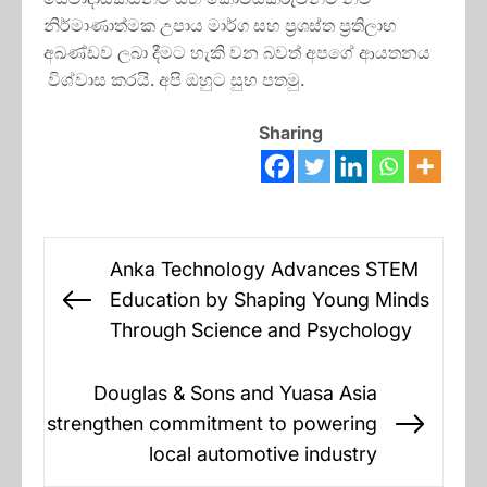
නිර්මාණාත්මක උපාය මාර්ග සහ ප්‍රශස්ත ප්‍රතිලාභ
අඛණ්ඩව ලබා දීමට හැකි වන බවත් අපගේ ආයතනය
විශ්වාස කරයි. අපි ඔහුට සුභ පතමු.
Sharing
Post
Anka Technology Advances STEM
navigation
Education by Shaping Young Minds
Previous
Through Science and Psychology
post:
Douglas & Sons and Yuasa Asia
strengthen commitment to powering
Next
local automotive industry
post: