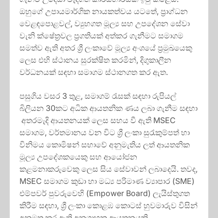
ඔහුගේ උපායමාර්ගික නායකත්වය යටතේ, ප්‍රාග්ධන
වෙළඳපොළවල්, ව්‍යුහගත මූල්‍ය සහ උපදේශන සේවා
වැනි ක්ෂේත්‍රවල ප්‍රගතියක් අත්කර ගැනීමට සමාගම
සමත්ව ඇති අතර ශ්‍රී ලංකාවේ මූල්‍ය අංශයේ ප්‍රමුඛයෙකු
ලෙස එහි ස්ථානය සුරක්ෂිත කරමින්, දිගුකාලීන
වර්ධනයක් සඳහා සමාගම ස්ථානගත කර ඇත.
පසුගිය වසර 3 තුළ, සමාගම් රැසක් සඳහා රුපියල්
බිලියන 30කට අධික ආයතනික ණය ලබා ගැනීම සඳහා
අතරමැදි ආයතනයක් ලෙස සහය වී ඇති MSEC
සමාගම, වර්තමානය වන විට ශ්‍රී ලංකා සුරැකුම්පත් හා
විනිමය කොමිෂන් සභාවේ අනුමැතිය ලත් ආයතනික
මූල්‍ය උපදේශකයෙකු සහ ආයෝජන
කළමනාකරුවෙකු ලෙස සිය සේවාවන් ලබාදෙයි. තවද,
MSEC සමාගම කුඩා හා මධ්‍ය පරිමාණ ව්‍යාපාර (SME)
එම්පවර් පුවරුවෙහි (Empower Board)
ලැයිස්තුගත
කිරීම සඳහා, ශ්‍රී ලංකා කොළඹ කොටස් හුවමාරුව විසින්
අනුමත කර ඇති අනුග්‍රාහක ආයතනයකි.