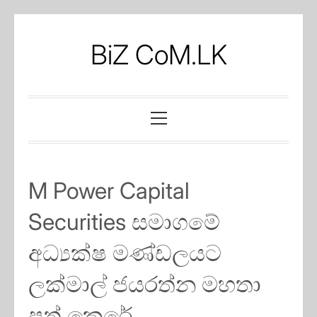
Skip
to
BiZ CoM.LK
content
Primary
Menu
M Power Capital
Securities සමාගමේ
අධ්‍යක්ෂ මණ්ඩලයට
ලක්මාල් ජයරත්න මහතා
පත් කෙරේ