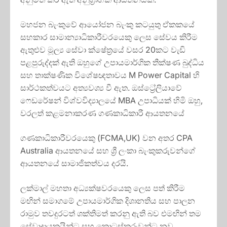
මහජන බැංකුවේ ආයෝජන බැංකු කටයුතු ඒකකයේ
සහකාර සාමාන්‍යාධිකාරීවරයෙකු ලෙස සේවය කිරීම
ඇතුළුව මූල්‍ය සේවා ක්ෂේත්‍රයේ වසර 20කට වැඩි
පළපුරුද්දක් ඇති ඔහුගේ උපායමාර්ගික තීක්ෂණ බුද්ධිය
සහ තාක්ෂණික විශේෂඥතාවය M Power Capital හි
සාර්ථකත්වයට අත්‍යවශ්‍ය වී ඇත. ඔස්ට්‍රේලියාවේ
ෆෙඩරේෂන් විශ්වවිද්‍යාලයේ MBA උපාධියක් හිමි ඔහු,
වරලත් කළමනාකරණ ගණකාධිකාරී ආයතනයේ
ගණකාධිකාරීවරයෙකු (FCMA,UK) වන අතර CPA
Australia ආයතනයේ සහ ශ්‍රී ලංකා බැංකුකරුවන්ගේ
ආයතනයේ සාමාජිකත්වය දරයි.
ලක්මාල් මහතා අධ්‍යක්ෂවරයෙකු ලෙස පත් කිරීම
මඟින් සමාගමේ උපායමාර්ගික දිශානතිය සහ පාලන
රාමුව තවදුරටත් ශක්තිමත් කරනු ඇති බව එමඟින් තම
සේවාදායකයින්ට සහ කොටස්කරුවන්ට නව