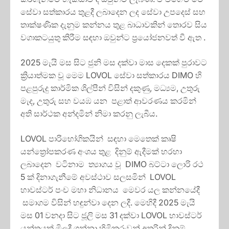
සේවා සත්කාරය තුළදී ලබාදෙන ලද සේවා උපදෙස් සහ
තාක්ෂණික දැනුම කන්නය තුළ බාධාවකින් තොරව සිය
වගාකටයුතු කිරීම සඳහා ඔවුන්ට ප්‍රයෝජනවත් වී ඇත .
2025 මැයි මස සිට ජුනි මස දක්වා මාස දෙකක් පුරාවට
ක්‍රියාත්මක වූ මෙම LOVOL සේවා සත්කාරය DIMO හි
පළපුරුදු කාර්මික ශිල්පීන් විසින් දකුණු, මධ්‍යම, උතුරු
මැද, උතුරු සහ වයඹ යන පළාත් ආවරණය කරමින්
අති සාර්ථක අන්දමින් නිමා කරනු ලැබීය.
LOVOL පාරිභෝගිකයින් සඳහා මෙතෙක් කෘෂි
යන්ත්‍රෝපකරණ අංශය තුළ දිනුම් ඇදීමක් හරහා
ලබාදෙන වටිනාම ත්‍යාගය වූ DIMO බට්ටා ලොරි රථ
5 ක් දිනාගැනීමේ අවස්ථාව සලසමින් LOVOL
හාවස්ටර් පංච මහා නිධානය මෙවර යල කන්නයේදී
සමාගම විසින් හඳුන්වා දෙන ලදී. මෙහිදී 2025 මැයි
මස 01 වනදා සිට ජූලි මස 31 දක්වා LOVOL හාවස්ටර්
යන්ත්‍රයක් මිලදී ගන්නා හිමිකරුවන් අතරින් දිනුම්