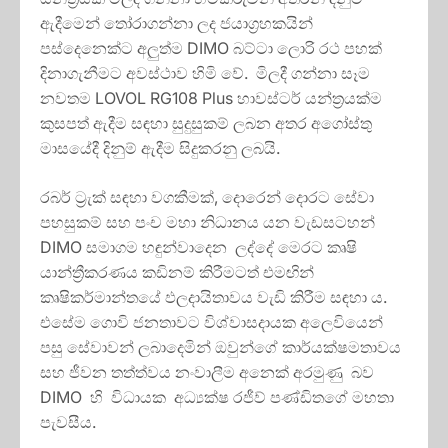
ඇදීමෙන් තෝරාගන්නා ලද ජයාග්‍රහකයින්
පස්දෙනෙක්ට අලුත්ම DIMO බට්ටා ලොරි රථ පහක්
දිනාගැනීමට අවස්ථාව හිමි වේ. මිලදී ගන්නා සෑම
නවතම LOVOL RG108 Plus හාවස්ටර් යන්ත්‍රයක්ම
කුසපත් ඇදීම සඳහා සුදුසුකම් ලබන අතර අගෝස්තු
මාසයේදී දිනුම් ඇදීම සිදුකරනු ලබයි.
රබර් ට්‍රැක් සඳහා වගකීමක්, දොරෙන් දොරට සේවා
පහසුකම් සහ පංච මහා නිධානය යන වැඩසටහන්
DIMO සමාගම හඳුන්වාදෙන ලද්දේ මෙරට කෘෂි
යාන්ත්‍රීකරණය කඩිනම් කිරීමටත් එමඟින්
කෘෂිකර්මාන්තයේ ඵලදායිතාවය වැඩි කිරීම සඳහා ය.
එසේම ගොවි ජනතාවට විශ්වාසදායක අලෙවියෙන්
පසු සේවාවන් ලබාදෙමින් ඔවුන්ගේ කාර්යක්ෂමතාවය
සහ ජීවන තත්ත්වය නංවාලීම අනෙක් අරමුණු බව
DIMO හි විධායක අධ්‍යක්ෂ රජීව් පණ්ඩිතගේ මහතා
පැවසීය.