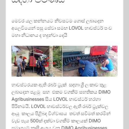
මෙවර යල කන්නයට නිවසටම ගොස් ලබාදෙන
අලෙවියෙන් පසු සේවා සමඟ LOVOL හාවස්ටර් පංච
මහා නිධානය ද හඳුන්වා දෙයි
හාවස්ටරයක ඇති රබර් ට්‍රැක් සඳහා ශ්‍රී ලංකාව තුළ
ලබාදෙන පළමු සහ එකම වගකීම් සහතිකය DIMO
Agribusinesses සිය LOVOL හාවස්ටර් හරහා
පිරිනමයි. LOVOL හාවස්ටර්වල ඇති රබර් ට්‍රැක්වල
ආයු කාලය පිළිබද විශ්වාසය තවත් සවිමත් කරමින්
වැඩ පැය 500ක් දක්වා වගකීම් කාලයක් DIMO
සමාගමේ කෘෂි අංශය වන DIMO Agribusinesses