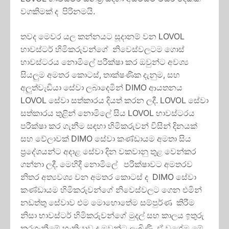
වගකිමක් ද පිරිනමයි.
තවද මෙවර යල කන්නයට සූදානම් වන LOVOL
හාවස්ටර් හිමිකරුවන්ගේ නිවෙස්වලටම ගොස්
හාවස්ටරය නොමිලේ පරීක්ෂා කර ඔවුන්ට අවශ්‍ය
සියලුම අමතර කොටස්, තාක්ෂණික දැනුම, සහ
අලුත්වැඩියා සේවා ලබාදෙමින් DIMO ආයතනය
LOVOL සේවා සත්කාරය දියත් කරන ලදී. LOVOL සේවා
සත්කාරය තුළින් නොමිලේ සිය LOVOL හාවස්ටරය
පරීක්ෂා කර ගැනීම සඳහා හිමිකරුවන් විසින් දිනයක්
සහ වේලාවක් DIMO සේවා කණ්ඩායම අමතා සිය
ප්‍රදේශයන්ට අදාළ සේවා දින වකවානු තුළ වෙන්කර
ගන්නා ලදී. මෙහිදී නොමිලේ පරික්ෂාවට අමතරව
නිතර අත්‍යවශ්‍ය වන අමතර කොටස් ද DIMO සේවා
කණ්ඩායම හිමිකරුවන්ගේ නිවෙස්වලට ගෙන එමින්
නඩත්තු සේවාව එම මොහොතේම සම්පුර්ණ කිරීම
නිසා හාවස්ටර් හිමිකරුවන්ගේ මුදල් සහ කාලය ඉතුරු
කරගැනීමේ හැකියාව ද ඔවුන්ට‍ ලැබිණි. ඒ වගේම මේ