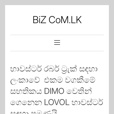
Skip
to
BiZ CoM.LK
content
Primary
Menu
හාවස්ටර් රබර් ට්‍රැක් සඳහා
ලංකාවේ එකම වගකීමේ
සහතිකය DIMO වෙතින්
ගෙනෙන LOVOL හාවස්ටර්
සඳහා පමණයි