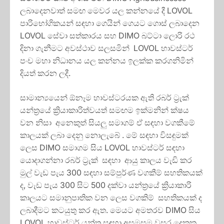
ලබාදෙනවාත් සමඟ මෙවර යල කන්නයේ දී LOVOL
පාරිභෝගිකයන් සඳහා ගෙයින් ගෙයට ගොස් ලබාදෙන
LOVOL සේවා සත්කාරය සහ DIMO බට්ටා ලොරි රථ
දිනා ගැනීමට අවස්ථාව සලසමින් LOVOL හාවස්ටර්
පංච මහා නිධානය යල කන්නය ඉලක්ක කරගනිමින්
දියත් කරන ලදී.
සාමාන්‍යයෙන් ඕනෑම හාවස්ටරයක ඇති රබර් ට්‍රැක්
යන්ත්‍රයේ ක්‍රියාකාරිත්වයත් සමඟම ඉක්මනින් ක්ෂය
වන නිසා අනෙකුත් සියලු සමාගම් ඒ සඳහා වගකීමේ
කාලයක් ලබා දෙනු නොලැබේ . මේ සඳහා විසඳුමක්
ලෙස DIMO සමාගම සිය LOVOL හාවස්ටර් සඳහා
යොදාගන්නා රබර් ට්‍රැක් සඳහා ආයු කාලය වැඩි කර
මුල් වැඩ පැය 300 සඳහා සම්පුර්ණ වගකීම් සහතිකයක්
ද, වැඩ පැය 300 සිට 500 දක්වා යන්ත්‍රයේ ක්‍රියාකාරි
කාලයට සමානුපාතික වන ලෙස වගකිම් සහතිකයක් ද
ලබාදීමට කටයුතු කර ඇත. මෙයට අමතරව DIMO සිය
LOVOL හාවස්ටර් යන්ත්‍ර සඳහා අසමසම වසර දෙකක