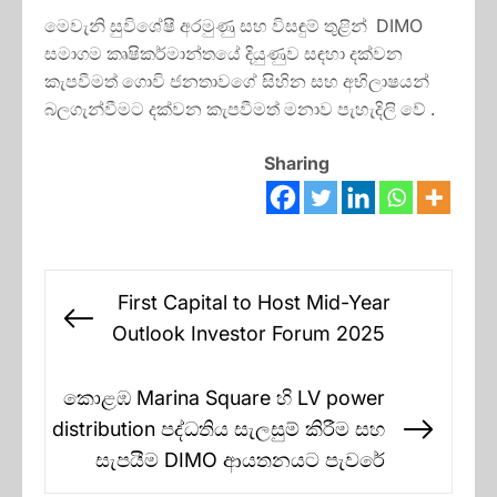
මෙවැනි සුවිශේෂී අරමුණු සහ විසඳුම් තුළින් DIMO
සමාගම කෘෂිකර්මාන්තයේ දියුණුව සඳහා දක්වන
කැපවීමත් ගොවි ජනතාවගේ සිහින සහ අභිලාෂයන්
බලගැන්වීමට දක්වන කැපවීමත් මනාව පැහැදිලි වේ .
Sharing
Post
First Capital to Host Mid-Year
navigation
Previous
Outlook Investor Forum 2025
post:
කොළඹ Marina Square හි LV power
distribution පද්ධතිය සැලසුම් කිරීම සහ
Next
සැපයීම DIMO ආයතනයට පැවරේ
post: