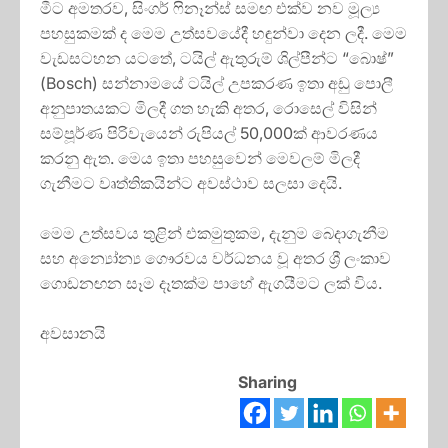
මීට අමතරව, සිංගර් ෆිනෑන්ස් සමඟ එක්ව නව මූල්‍ය
පහසුකමක් ද මෙම උත්සවයේදී හඳුන්වා දෙන ලදී. මෙම
වැඩසටහන යටතේ, ටයිල් ඇතුරුම් ශිල්පීන්ට “බොෂ්”
(Bosch) සන්නාමයේ ටයිල් උපකරණ ඉතා අඩු පොලී
අනුපාතයකට මිලදී ගත හැකි අතර, රොසෙල් විසින්
සම්පූර්ණ පිරිවැයෙන් රුපියල් 50,000ක් ආවරණය
කරනු ඇත. මෙය ඉතා පහසුවෙන් මෙවලම් මිලදී
ගැනීමට වෘත්තිකයින්ට අවස්ථාව සලසා දෙයි.
මෙම උත්සවය තුළින් එකමුතුකම, දැනුම බෙදාගැනීම
සහ අන්‍යෝන්‍ය ගෞරවය වර්ධනය වූ අතර ශ්‍රී ලංකාව
ගොඩනඟන සෑම දෑතක්ම පාහේ ඇගයීමට ලක් විය.
අවසානයි
Sharing