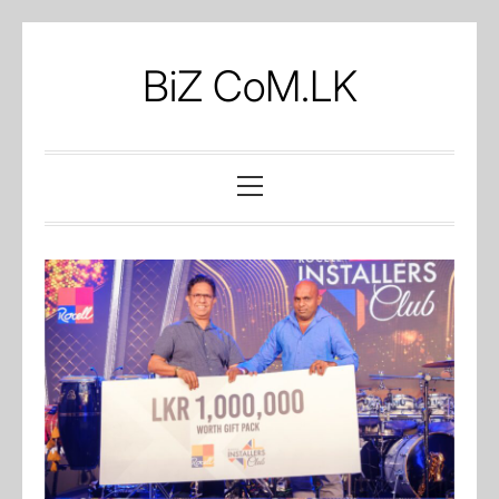
Skip
to
BiZ CoM.LK
content
Primary
Menu