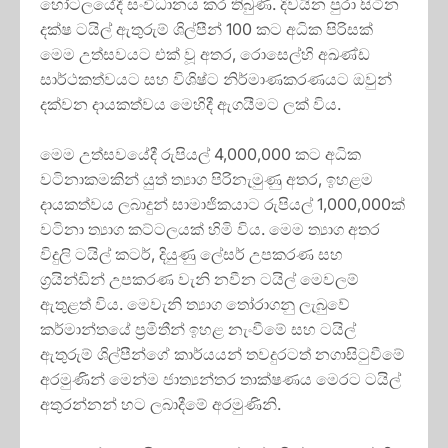
හෝටලයේදී සංවිධානය කර තිබුණි. දිවයින පුරා සිටින
දක්ෂ ටයිල් ඇතුරුම් ශිල්පීන් 100 කට අධික පිරිසක්
මෙම උත්සවයට එක් වූ අතර, රොසෙල්හි අඛණ්ඩ
සාර්ථකත්වයට සහ විශිෂ්ට නිර්මාණකරණයට ඔවුන්
දක්වන දායකත්වය මෙහිදී ඇගයීමට ලක් විය.
මෙම උත්සවයේදී රුපියල් 4,000,000 කට අධික
වටිනාකමකින් යුත් ත්‍යාග පිරිනැමුණු අතර, ඉහළම
දායකත්වය ලබාදුන් සාමාජිකයාට රුපියල් 1,000,000ක්
වටිනා ත්‍යාග කට්ටලයක් හිමි විය. මෙම ත්‍යාග අතර
විදුලි ටයිල් කටර්, දියුණු ලේසර් උපකරණ සහ
ග්‍රයින්ඩින් උපකරණ වැනි නවීන ටයිල් මෙවලම්
ඇතුළත් විය. මෙවැනි ත්‍යාග තෝරාගනු ලැබුවේ
කර්මාන්තයේ ප්‍රමිතීන් ඉහළ නැංවීමේ සහ ටයිල්
ඇතුරුම් ශිල්පීන්ගේ කාර්යයන් තවදුරටත් නගාසිටුවීමේ
අරමුණින් මෙන්ම ජාත්‍යන්තර තාක්ෂණය මෙරට ටයිල්
අතුරන්නන් හට ලබාදීමේ අරමුණිනි.