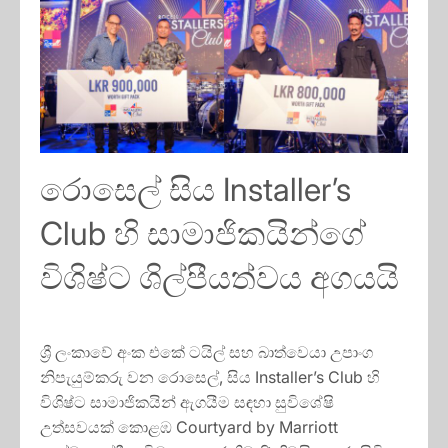
රොසෙල් සිය Installer’s
Club හි සාමාජිකයින්ගේ
විශිෂ්ට ශිල්පීයත්වය අගයයි
ශ්‍රී ලංකාවේ අංක එකේ ටයිල් සහ බාත්වෙයා උපාංග
නිපැයුම්කරු වන රොසෙල්, සිය Installer’s Club හි
විශිෂ්ට සාමාජිකයින් ඇගයීම සඳහා සුවිශේෂි
උත්සවයක් කොළඹ Courtyard by Marriott