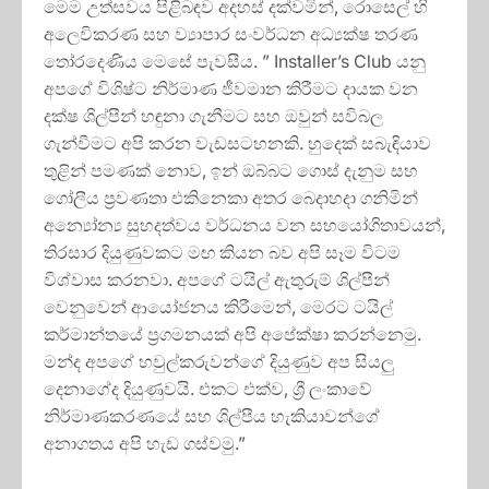
මෙම උත්සවය පිළිබඳව අදහස් දක්වමින්, රොසෙල් හි
අලෙවිකරණ සහ ව්‍යාපාර සංවර්ධන අධ්‍යක්ෂ තරණ
තෝරදෙණිය මෙසේ පැවසීය. ” Installer’s Club යනු
අපගේ විශිෂ්ට නිර්මාණ ජීවමාන කිරීමට දායක වන
දක්ෂ ශිල්පීන් හඳුනා ගැනීමට සහ ඔවුන් සවිබල
ගැන්වීමට අපි කරන වැඩසටහනකි. හුදෙක් සබැඳියාව
තුළින් පමණක් නොව, ඉන් ඔබ්බට ගොස් දැනුම සහ
ගෝලීය ප්‍රවණතා එකිනෙකා අතර බෙදාහදා ගනිමින්
අන්‍යෝන්‍ය සුහදත්වය වර්ධනය වන සහයෝගිතාවයන්,
තිරසාර දියුණුවකට මඟ කියන බව අපි සෑම විටම
විශ්වාස කරනවා. අපගේ ටයිල් ඇතුරුම් ශිල්පීන්
වෙනුවෙන් ආයෝජනය කිරීමෙන්, මෙරට ටයිල්
කර්මාන්තයේ ප්‍රගමනයක් අපි අපේක්ෂා කරන්නෙමු.
මන්ද අපගේ හවුල්කරුවන්ගේ දියුණුව අප සියලු
දෙනාගේද දියුණුවයි. එකට එක්ව, ශ්‍රී ලංකාවේ
නිර්මාණකරණයේ සහ ශිල්පීය හැකියාවන්ගේ
අනාගතය අපි හැඩ ගස්වමු.”