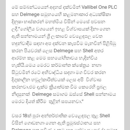
මේ සම්බන්ධයෙන් අදහස් දක්වමින් Vallibel One PLC
සහ Delmege සමූහයෙහි කළමනාකාර අධ්‍යක්ෂිකා
දිනුෂා භාස්කරන් මහත්මිය විසින් මෙසේ පවසන
ලදී.”ගෝලීය වශයෙන් ඉහළ විශ්වාසයක් දිනා ගෙන
ඇති සන්නාමයන් ශ්‍රී ලංකාවේ වෙළෙඳපල වෙත
හඳුන්වාදීම සඳහා අප දක්වන කැපවීම මැනවින් පිළිබිඹු
කරන පියවරක් ලෙස Delmege සහ Shell අතර
ආරම්භ කළ මෙම සහයෝගීතාවය හැඳින්විය
හැකියි.මෙය මෙරට කර්මාන්ත ක්ෂේත්‍රය නඟා
සිටුවමින් රටේ අභිවෘද්ධිය සඳහා මග විවර කරන
දිගුකාලීන හවුල්කාරිත්වයක් ලෙස අපි විශ්වාස
කරනවා.එම දැක්ම ක්‍රියාත්මක වීම කෙරෙහි ප්‍රබල
නිදසුනක් Delmege සමාගම ඔස්සේ Shell සන්නාමය
මෙරට දියත් කිරීම තුළින් සපයනවා.”
වසර 18ක් පුරා අන්තර්ජාතික වෙළෙඳපල තුළ Shell
විසින් ගොඩනගා ගෙන ඇති ප්‍රමුඛස්ථානය සහ
Delmege සතු ප්‍රවීණ දැනුම සහ සේවා පළපුරුද්ද සමඟ