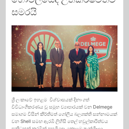
සමරයි
ශ්‍රී ලංකාවේ ඉහළම විශ්වාසයක් දිනා ගත්
විවිධාංගීකරණය වූ සමූහ ව්‍යාපාරයක් වන Delmege
සමාගම විසින් කීර්තිමත් ගෝලීය බලශක්ති සන්නාමයක්
වන Shell සමඟ ඇරඹි ලිහිසි තෙල් හවුල්කාරිත්වය
සනිටුහන් කරමින් පසුගියදා කොළඹ ෂැන්ග්‍රි-ලා