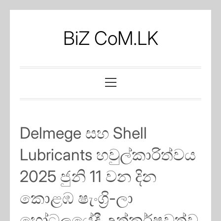
Skip
to
BiZ CoM.LK
content
Primary
Menu
Delmege සහ Shell
Lubricants හවුල්කාරිත්වය
2025 ජුනි 11 වන දින
කොළඹ ෂැංග්‍රි-ලා
හෝටලයේදී උත්කර්ෂවත්ව