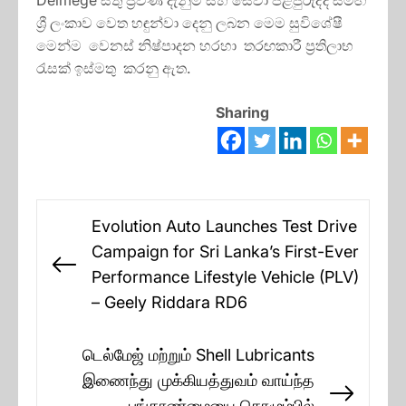
ශ්‍රී ලංකාව වෙත හඳුන්වා දෙනු ලබන මෙම සුවිශේෂී
මෙන්ම වෙනස් නිෂ්පාදන හරහා තරඟකාරී ප්‍රතිලාභ
රැසක් ඉස්මතු කරනු ඇත.
Sharing
Post
Evolution Auto Launches Test Drive
navigation
Campaign for Sri Lanka’s First-Ever
Previous
Performance Lifestyle Vehicle (PLV)
post:
– Geely Riddara RD6
டெல்மேஜ் மற்றும் Shell Lubricants
இணைந்து முக்கியத்துவம் வாய்ந்த
Next
பங்காண்மையை கொழும்பில்