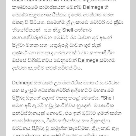
කණ්ඩායමේ සාමාජිකයන් මෙන්ම Delmege හි
ජ්‍යෙෂ්ඨ කළමනාකාරිත්වය ද මෙම අවස්ථාව සමඟ
එකතු වී සිටියහ. එමෙන්ම ශ්‍රී ලංකාවේ මෝටර් රථ ක්‍රීඩා
නියෝජිතයන් සහ නිළ Shell සන්නාම
තානාපතිවරුන් වන මෝටර් රථ ධාවන ශූර අෂාන්
සිල්වා මහතා සහ යතුරුපැදි ධාවන ශුර ජැක්
ගුණවර්ධන මහතා ද මෙම අවස්ථාවට සහභාගී වීම
ඔස්සේ විශිෂ්ටත්වය වෙනුවෙන් Delmege සමාගම
දක්වන කැපවීම තවත් සවිමත් විය.
Delmege සමාගමේ උපායමාර්ගික ව්‍යාපාර සංවර්ධන
සහ සැලසුම් අධ්‍යක්ෂ අම්රිත් ආදිහෙට්ටි මහතා මේ
පිළිබඳ ඔහුගේ අදහස් එකතු කළේ මෙසේය. “Shell
සමඟ අපි ඇරඹි හවුල්කාරිත්වය හුදෙක් ව්‍යාපාරික
සන්ධිස්ථානයක් නොවේ. එය ඉන් ඔබ්බට ගමන් කරන
නවෝත්පාදනය, විශ්වසනීයත්වය සහ දිගුකාලීන
වර්ධනය පිළිබඳ වූ සාමුහික කැපවීමක්. ශ්‍රී ලංකාව තුළ
දැනට තිබෙන බලශක්ති විසඳුම්වල ප්‍රමිතිය ඉහළ