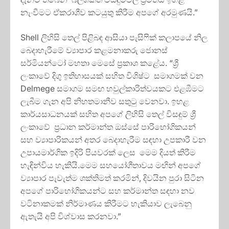
නැංවීමට ඒකරාශීව කටයුතු කිරීම අපගේ අරමුණයි.”
Shell ලිහිසි තෙල් පිළිබඳ ආසියා පැසිෆික් කලාපයේ නිල
බෙදාහැරීමේ ව්‍යාපාර කළමනාකරු ජොනස්
සර්මියන්ටෝ මහතා මෙසේ ප්‍රකාශ කළේය. “ශ්‍රී
ලංකාවේ දිගු ඉතිහාසයක් සහිත විශිෂ්ට සමාගමක් වන
Delmege සමාගම සමඟ හවුල්කාරිත්වයකට එළඹීමට
ලැබීම ගැන අපි නිහතමානීව සතුටු වෙනවා. ඉහළ
කාර්යසාධනයක් සහිත අපගේ ලිහිසි තෙල් විසඳුම් ශ්‍රී
ලංකාවේ ප්‍රධාන කර්මාන්ත ඔස්සේ පාරිභෝගිකයන්
සහ ව්‍යාපාරිකයන් අතර බෙදාහැරීම සඳහා උපකාරී වන
උපායමාර්ගික ඉදිරි පියවරක් ලෙස මෙම දියත් කිරීම
හැඳින්විය හැකියි.මෙම සහයෝගීතාවය මඟින් අපගේ
ව්‍යාපාර පැවැත්ම ශක්තිමත් කරමින්, දිවයින පුරා සිටින
අපගේ පාරිභෝගිකයන්ට සහ කර්මාන්ත සඳහා නව
වටිනාකමක් නිර්මාණය කිරීමට හැකියාව ලැබෙනු
ඇතැයි අපි විශ්වාස කරනවා.”