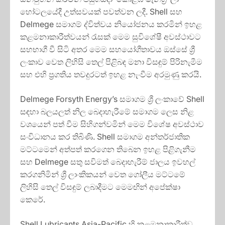
හෝටලයේදී උත්සවයක් පවත්වන ලදී. Shell සහ
Delmege සමාගම් ද්විත්වය නියෝජනය කරමින් ඉහළ
කළමනාකාරීත්වයන් රැසක් මෙම සුවිශේෂී අවස්ථාවට
සහභාගී වී සිටි අතර මෙම සහයෝගීතාවය ඔස්සේ ශ්‍රී
ලංකාව වෙත ලිහිසි තෙල් පිළිබඳ මනා විසඳුම් පිරිනැමීම
සහ එහි ප්‍රගතිය තවදුරටත් ඉහළ නැංවීම අරමුණු කරයි.
Delmege Forsyth Energy’s සමාගම ශ්‍රී ලංකාවේ Shell
සඳහා බලයලත් නිල බෙදාහැරීමේ සමාගම ලෙස නිළ
වශයෙන් පත් වීම සිහිගන්වමින් මෙම විශේෂ අවස්ථාව
සංවිධානය කර තිබිණි. Shell සමාගම අන්තර්ජාතික
මට්ටමෙන් අත්පත් කරගෙන තිබෙන ඉහළ පිළිගැනීම
සහ Delmege සතු සවිමත් බෙදාහැරීම් ජාලය ඉවහල්
කරගනිමින් ශ්‍රී ලාංකිකයන් වෙත ගෝලීය මට්ටමේ
ලිහිසි තෙල් විසඳුම් ලබාදීමට මෙමඟින් අපේක්ෂා
කෙරේ.
Shell Lubricants Asia-Pacific හි කළමනාකාරීත්ව