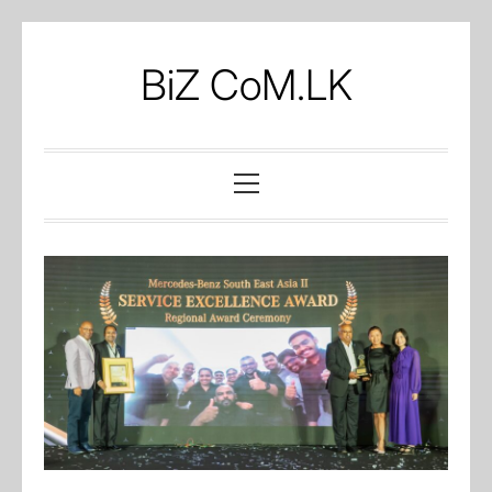
Skip
to
BiZ CoM.LK
content
Primary
Menu