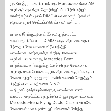
மூலமே இது சாத்தியமாகிறது. Mercedes-Benz AG
வழங்கும் சர்வதேச தொழில்நுட்பப் பயிற்சி மற்றும்
சான்றிதழ்கள் மூலம் DIMO நிறுவன ஊழியர்களின்
திறமை உறுதி செய்யப்படுகின்றன.” என்றார்.
வாகன இறக்குமதிகள் இடைநிறுத்தப்பட்ட
காலப்பகுதியில் கூட, DIMO தனது விற்பனைக்குப்
பிந்தைய சேவைகளை விரிவுபடுத்தி,
வாடிக்கையாளர்களுக்கு சிறந்த சேவையை
வழங்கியமையானது, Mercedes-Benz
வாடிக்கையாளர்களுக்கு மிகச் சிறந்த சேவையை
வழங்குவதன் நோக்கமாகும். விற்பனைக்குப் பிந்தைய
சேவை மற்றும் பழுதுபார்ப்புகளில் கவனம் செலுத்தும்
பிரத்தியேக பொதிகளை DIMO
அறிமுகப்படுத்தியுள்ளதோடு, வாடிக்கையாளர்
மையப்படுத்தப்பட்ட நெருங்கிய அணுகுமுறையுடனான
Mercedes-Benz Flying Doctor போன்ற சர்வதேச
சேவைகள் மூலம் நவீன நுட்பங்களைச் சேர்த்து