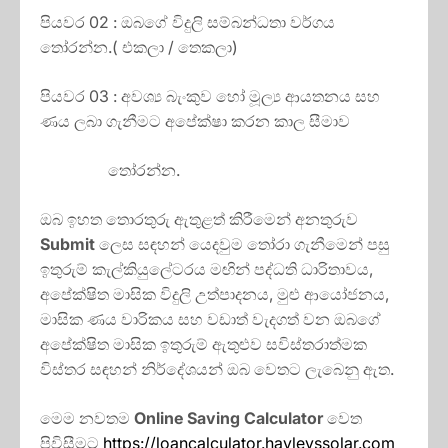
පියවර 02 : ඔබගේ විදුලි සම්බන්ධතා වර්ගය
තෝරන්න.( එකලා / තෙකලා)
පියවර 03 : අවශ්‍ය බැංකුව හෝ මූල්‍ය ආයතනය සහ
ණය ලබා ගැනීමට අපේක්ෂා කරන කාල සීමාව
තෝරන්න.
ඔබ ඉහත තොරතුරු ඇතුළත් කිරීමෙන් අනතුරුව
Submit
ලෙස සඳහන් යෙදවුම තෝරා ගැනීමෙන් පසු
ඉතුරුම් කැල්කියුලේටරය මඟින් පද්ධති ධාරිතාවය,
අපේක්ෂිත මාසික විදුලි උත්පාදනය, මුළු ආයෝජනය,
මාසික ණය වාරිකය සහ වඩාත් වැදගත් වන ඔබගේ
අපේක්ෂිත මාසික ඉතුරුම් ඇතුළුව සවිස්තරාත්මක
විස්තර සඳහන් නිර්දේශයන් ඔබ වෙතට ලැබෙනු ඇත.
මෙම නවතම
Online Saving Calculator
වෙත
පිවිසීමට
https://loancalculator.hayleyssolar.com