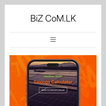
Skip
to
BiZ CoM.LK
content
Primary
Menu