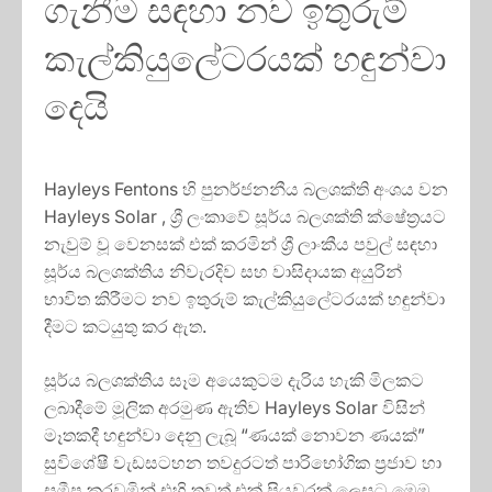
ගැනීම සඳහා නව ඉතුරුම්
කැල්කියුලේටරයක් හඳුන්වා
දෙයි
Hayleys Fentons හි පුනර්ජනනීය බලශක්ති අංශය වන
Hayleys Solar , ශ්‍රී ලංකාවේ සූර්ය බලශක්ති ක්ෂේත්‍රයට
නැවුම් වූ වෙනසක් එක් කරමින් ශ්‍රී ලාංකීය පවුල් සඳහා
සූර්ය බලශක්තිය නිවැරදිව සහ වාසිදායක අයුරින්
භාවිත කිරීමට නව ඉතුරුම් කැල්කියුලේටරයක් හඳුන්වා
දීමට කටයුතු කර ඇත.
සූර්ය බලශක්තිය සෑම අයෙකුටම දැරිය හැකි මිලකට
ලබාදීමේ මූලික අරමුණ ඇතිව Hayleys Solar විසින්
මෑතකදී හඳුන්වා දෙනු ලැබූ “ණයක් නොවන ණයක්”
සුවිශේෂී වැඩසටහන තවදුරටත් පාරිභෝගික ප්‍රජාව හා
සමීප කරවමින් එහි තවත් එක් පියවරක් ලෙසට මෙම