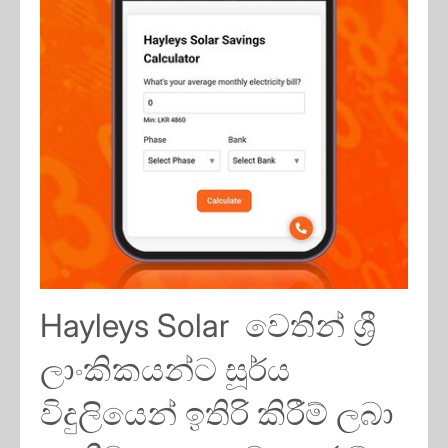
Hayleys Solar වෙතින් ශ්‍රී
ලාංකිකයන්ට සූර්ය
විදුලියෙන් ඉතිරි කිරීම් ලබා