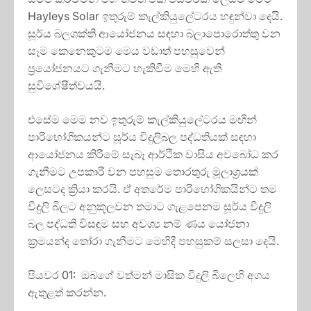
Hayleys Solar ඉතුරුම් කැල්කියුලේටරය හඳුන්වා දෙයි.
සූර්ය බලශක්ති ආයෝජනය සඳහා බලාපොරොත්තු වන
සෑම කෙනෙකුටම මෙය වඩාත් පහසුවෙන්
ප්‍රයෝජනයට ගැනීමට හැකිවීම මෙහි ඇති
සුවිශේෂීත්වයයි.
එසේම මෙම නව ඉතුරුම් කැල්කියුලේටරය මඟින්
පාරිභෝගිකයන්ට සූර්ය විදුලිබල පද්ධතියක් සඳහා
ආයෝජනය කිරීමේ සැබෑ ආර්ථික වාසිය අවබෝධ කර
ගැනීමට උපකාරී වන පහසුම තොරතුරු මූලාශ්‍රයක්
ලෙසටද ක්‍රියා කරයි. ඒ අතරේම පාරිභෝගිකයින්ට තම
විදුලි බිලට අනුකූලවන තමාට ගැළපෙනම සූර්ය විදුලි
බල පද්ධති විසඳුම සහ අවශ්‍ය නම් ණය යෝජනා
ක්‍රමයන්ද තෝරා ගැනීමට මෙහිදී පහසුකම් සලසා දෙයි.
පියවර 01: ඔබගේ වත්මන් මාසික විදුලි බිලෙහි අගය
ඇතුළත් කරන්න.