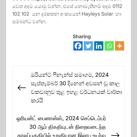
වෙත අදම යොමු වන්න. එසේ නොමැතිනම් අදම 0112
102 102 යන දුරකතන අංකයෙන් Hayleys Solar හා
සම්බන්ධ වන්න.
Sharing
Post
ඔරියන්ට් ෆිනෑන්ස් සමාගම, 2024
navigation
සැප්තැම්බර් 30 දිනෙන් අවසන් වූ කාල
Previous
වකවානුව තුළ ඉහළ වර්ධනයක් වාර්තා
post:
කරයි
ஒரியன்ட் பைனான்ஸ், 2024 செப்டெம்பர்
30 ஆம் திகதியுடன் நிறைவடைந்த
காலப்பகுதியில் உறுதியான இலாப உயர்வு