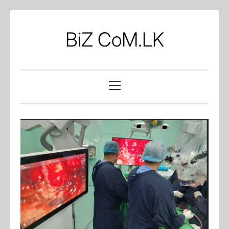
Skip
to
BiZ CoM.LK
content
Primary
Menu