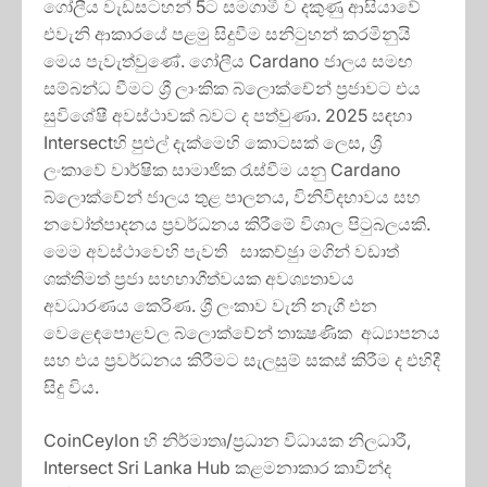
ගෝලීය වැඩසටහන් 5ට සමගාමී ව දකුණු ආසියාවේ
එවැනි ආකාරයේ පළමු සිදුවීම සනිටුහන් කරමිනුයි
මෙය පැවැත්වුණේ. ගෝලීය Cardano ජාලය සමඟ
සම්බන්ධ වීමට ශ්‍රී ලාංකික බ්ලොක්චේන් ප‍්‍රජාවට එය
සුවිශේෂී අවස්ථාවක් බවට ද පත්වුණා. 2025 සඳහා
Intersectහි පුළුල් දැක්මෙහි කොටසක් ලෙස, ශ්‍රී
ලංකාවේ වාර්ෂික සාමාජික රැස්වීම යනු Cardano
බ්ලොක්චේන් ජාලය තුළ පාලනය, විනිවිදභාවය සහ
නවෝත්පාදනය ප‍්‍රවර්ධනය කිරීමේ විශාල පිටුබලයකි.
මෙම අවස්ථාවෙහි පැවති සාකච්ඡුා මගින් වඩාත්
ශක්තිමත් ප‍්‍රජා සහභාගීත්වයක අවශ්‍යතාවය
අවධාරණය කෙරිණ. ශ්‍රී ලංකාව වැනි නැගී එන
වෙළෙඳපොළවල බ්ලොක්චේන් තාක්‍ෂණික අධ්‍යාපනය
සහ එය ප‍්‍රවර්ධනය කිරීමට සැලසුම් සකස් කිරීම ද එහිදී
සිදු විය.
CoinCeylon හි නිර්මාතෘ/ප‍්‍රධාන විධායක නිලධාරී,
Intersect Sri Lanka Hub කළමනාකාර කාවින්ද