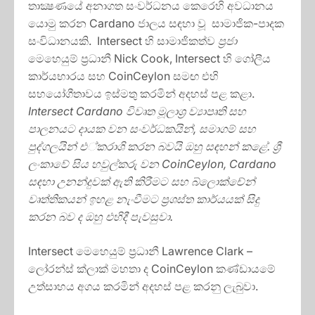
තාක්‍ෂණයේ අනාගත සංවර්ධනය කෙරෙහි අවධානය
යොමු කරන Cardano ජාලය සඳහා වූ සාමාජික-පාදක
සංවිධානයකි. Intersect හි සාමාජිකත්ව
ප‍්‍රජා
මෙහෙයුම් ප‍්‍රධානී Nick Cook, Intersect හි ගෝලීය
කාර්යභාරය සහ CoinCeylon සමඟ එහි
සහයෝගීතාවය ඉස්මතු කරමින් අදහස් පළ කළා.
Intersect Cardano
විවෘත මූලාශ‍්‍ර ව්‍යාපෘති සහ
පාලනයට දායක වන සංවර්ධකයින්, සමාගම් සහ
පුද්ගලයින් එ්කරාශි කරන බවයි ඔහු සඳහන් කළේ. ශ්‍රී
ලංකාවේ සිය හවුල්කරු වන
CoinCeylon, Cardano
සඳහා උනන්දුවක් ඇති කිරීමට සහ බ්ලොක්චේන්
වෘත්තිකයන් ඉහළ නැංවීමට ප‍්‍රශස්ත කාර්යයක් සිදු
කරන බව ද ඔහු එහිදී පැවසුවා.
Intersect මෙහෙයුම් ප‍්‍රධානී Lawrence Clark –
ලෝරන්ස් ක්ලාක් මහතා ද CoinCeylon කණ්ඩායමේ
උත්සාහය අගය කරමින් අදහස් පළ කරනු ලැබුවා.