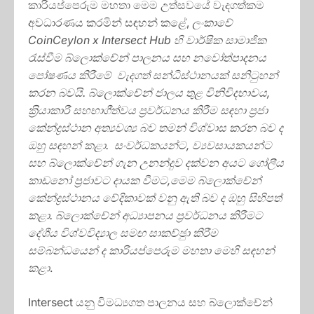
කාරියප්පෙරුම මහතා මෙම උත්සවයේ වැදගත්කම
අවධාරණය කරමින් සඳහන් කළේ,
ලංකාවේ
CoinCeylon x Intersect Hub
හි වාර්ෂික සාමාජික
රැස්වීම බ්ලොක්චේන් පාලනය සහ නවෝත්පාදනය
පෝෂණය කිරීමේ වැදගත් සන්ධිස්ථානයක් සනිටුහන්
කරන බවයි. බ්ලොක්චේන් ජාලය තුළ විනිවිදභාවය,
ක‍්‍රියාකාරී සහභාගීත්වය ප‍්‍රවර්ධනය කිරීම සඳහා ප‍්‍රජා
කේන්ද්‍රස්ථාන අත්‍යවශ්‍ය බව තමන් විශ්වාස කරන බව ද
ඔහු සඳහන් කළා. සංවර්ධකයන්ට, ව්‍යවසායකයන්ට
සහ බ්ලොක්චේන් ගැන උනන්දුව දක්වන අයට ගෝලීය
කාඩනෝ ප‍්‍රජාවට දායක වීමට,මෙම බ්ලොක්චේන්
කේන්ද්‍රස්ථානය වේදිකාවක් වනු ඇති බව ද ඔහු සිහිපත්
කළා. බ්ලොක්චේන් අධ්‍යාපනය ප‍්‍රවර්ධනය කිරීමට
දේශීය විශ්වවිද්‍යාල සමඟ සාකච්ඡුා කිරීම
සම්බන්ධයෙන් ද කාරියප්පෙරුම මහතා මෙහි සඳහන්
කළා
.
Intersect යනු විමධ්‍යගත පාලනය සහ බ්ලොක්චේන්