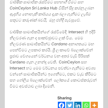
වාර්ෂික සාමාජික රැස්වීමට සහභාගී වීමට සහ
CoinCeylon Sri Lanka Hub
විසින් සිදු කරනු ලබන
ඇදහිය නොහැකි කාර්යය දැක බලා ගැනීමට ලැබීම
සතුටට කරුණක් බවයි, ඔහු එහිදී පැවසුවේ.
වාර්ෂික සාමාජිකයින්ගේ රැස්වීමේදී Intersect හි ඉදිරි
නිලවරණ ගැන ද සාකච්ඡුාවට ලක් විය. මෙම
නිලවරණ සාමාජිකයින්ට
Cardano
අනාගතයට මඟ
පෙන්වීමට උපකාර කරයි. ශ්‍රී ලංකාවේ බ්ලොක්චේන්
ප‍්‍රජාව වේගයෙන් වර්ධනය වන අතර වැඩි පිරිසක්
Cardano ගැන උනන්දු වෙති. CoinCeylon සහ
Intersect හට මෙම වර්ධනය පවත්වා ගැනීමට අවශ්‍ය
වන්නේ සාමාජිකයින්ට ඉගෙනීමට, එකට වැඩ කිරීමට
සහ ගෝලීය බ්ලොක්චේන් ලෝකයේ කොටස්කරුවන්
වීමට අවස්ථාව ලබා දීමෙනි.
Sharing