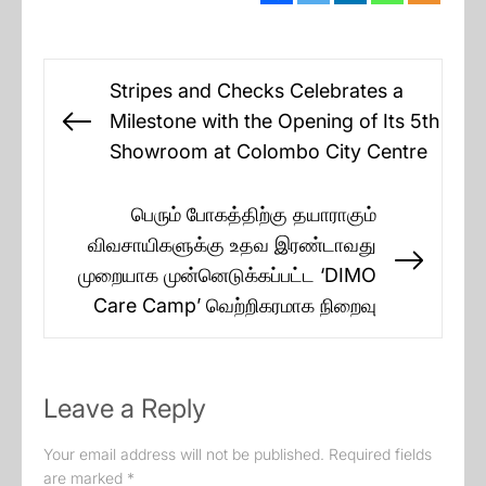
Post
Stripes and Checks Celebrates a
navigation
Milestone with the Opening of Its 5th
Previous
Showroom at Colombo City Centre
post:
பெரும் போகத்திற்கு தயாராகும்
விவசாயிகளுக்கு உதவ இரண்டாவது
Next
முறையாக முன்னெடுக்கப்பட்ட ‘DIMO
post:
Care Camp’ வெற்றிகரமாக நிறைவு
Leave a Reply
Your email address will not be published.
Required fields
are marked
*