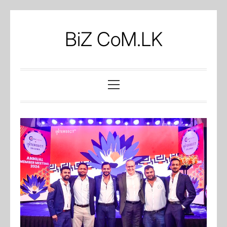
Skip
to
BiZ CoM.LK
content
Primary
Menu