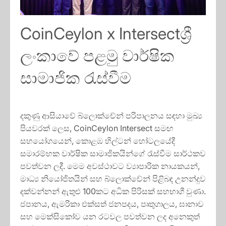
CoinCeylon x Intersectශ්‍රී
ලංකාවේ පළමු වාර්ෂික
සාමාජික රැස්වීම
දකුණු ආසියාවේ බ්ලොක්චේන් පරිපාලනය සඳහා මුඛ්‍ය
පියවරක් ලෙස, CoinCeylon Intersect සමඟ
සහයෝගයෙන්, කොළඹ හිල්ටන් හෝටලයේදී
සමාරම්භක වාර්ෂික සාමාජිකයින්ගේ රැස්වීම සාර්ථකව
පවත්වන ලදී. මෙම අවස්ථාවට ව්‍යාපාරික නායකයන්,
මාධ්‍ය නියෝජිතයින් සහ බ්ලොක්චේන් පිළිබඳ උනන්දුව
දක්වන්නන් ඇතුළු 100කට අධික පිරිසක් සහභාගී වුණා.
ජපානය, ඇමරිකා එක්සත් ජනපදය, පෘතුගාලය, ඝානාව
සහ මෙක්සිකෝව යන රටවල පවත්වන ලද අනෙකුත්