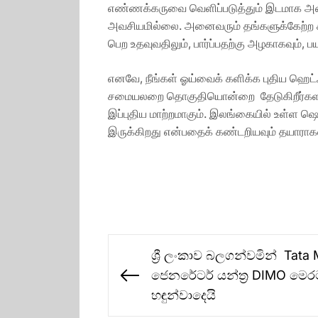
எண்ணக்கருவை வெளிப்படுத்தும் இடமாக அமைக
அவசியமில்லை. அனைவரும் தங்களுக்கேற்ற க
பெற உதவுவதிலும், பார்ப்பதற்கு அழகாகவும்,
எனவே, நீங்கள் ஓய்வைக் களிக்க புதிய ஹெட
சமையலறை தொகுதியொன்றை தேடுகிறீர்களா, அ
இப்புதிய மாற்றமாகும். இலங்கையில் உள்ள ஷொ
இருக்கிறது என்பதைக் கண்டறியவும் தயாராக
Post
ශ්‍රී ලංකාව බලගන්වමින් Tata
navigation
ජෙනරේටර් යන්ත්‍ර DIMO ම
Previous
හඳුන්වාදෙයි
post: