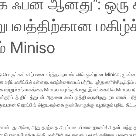
ிக ஃபன் ஆனது”: ஒரு
ுபவத்திற்கான மகிழ்ச
 Miniso
 பொருட்கள் விற்பனை வர்த்தகநாமங்களில் ஒன்றான Miniso, முன்னர
ன அர்ப்பணிப்பில் உள்ளது. வாழ்க்கையைப் பற்றிய புத்துணர்ச்சியூட்
கை மற்றும் உற்சாகத்தை Miniso வழங்குகிறது. இலங்கையில் Minis
ஸ்தரிப்புத் திட்டத்துடன் அதனை மேம்படுத்தி வருகிறது. நாடளாவிய ரீத
வமான ஷொப்பிங் அனுபவத்தை நுகர்வோருக்கு வழங்கும் புதிய திட்ட
டது அல்ல, அது தரத்தை அடிப்படையிலானதாகும்! அதன் பரந்த தயா
 பொழுதுபோக்கு ஆகியவற்றின் கலவையை வழங்குகிறது. புதுமையான வ