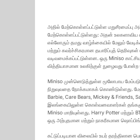
அதில் மேற்கொள்ளப்பட்டுள்ள மறுசீரமைப்பு 
மேற்கொள்ளப்பட்டுள்ளது: அதன் உலகளாவிய கர
எல்லோரும் தமது வாழ்க்கையில் மேலும் வேடி
மற்றும் கவர்ச்சிகரமான தயாரிப்புத் தெரிவுக
வடிவமைக்கப்பட்டுள்ளன. ஒரு Miniso காட்
வித்தியாசமான உலகிற்குள் நுழைவது போன்ற 
Miniso முன்னெடுத்துள்ள மூலோபாய மேம்பட
நிறுவுவதை நோக்கமாகக் கொண்டுள்ளது. மேலும
Barbie, Care Bears, Mickey & Friends, Sa
இலங்கையிலுள்ள கொள்வனவாளர்கள் தங்களுக
Miniso மாறியுள்ளது. Harry Potter மற்றும்
ஒரு அற்புதமான மற்றும் நாகரீகமான ஷொப்பிங
கட்டுப்படியான விலையில் உயர் தரத்திலான பொ