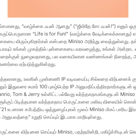
அம்சமானது, “வாழ்க்கை ஃபன் ஆனது” (“ஜீவிதே சோ ஃபன்!”) எனும் ஒர
ுப்பொருளான “Life is for Fun!” (வாழ்க்கை வேடிக்கைக்கானது) என்
க்கையை விரும்புகிறார்கள் என்பதை Miniso அறிந்து வைத்துள்ளது. 
ள் யாவும் உங்கள் முகத்தில் புன்னகையை வரவழைத்து, உங்கள் அன்றாட வ
சியறைக்குள் நுழைவதானது, பல வகையிலான வண்ணங்கள் நிறைந்த, அ
உணர்வை ஏற்படுத்துகின்றது.
ுத்தலானது, உலகின் முன்னணி IP வடிவமைப்பு சில்லறை விற்பனைக்
் இதுவரை சுமார் 100 புகழ்பெற்ற IP அனுமதிப்பத்திரதாரர்களுடன் ஒ
nrio, Tom & Jerry உள்ளிட்ட பல்வேறு வர்த்தகநாமங்களுடன் Miniso 
்குப் பிடித்தமான வர்த்தகநாம பொருட்களை மலிவு விலையில் கொள
 BT21 உடனான சமீபத்திய ஒத்துழைப்புகள் மூலம் Miniso மிகப் பாரிய 
் அனுபவத்தை” உறுதி செய்யும் இடமாக மாறியுள்ளது.
ருட்களை விற்பனை செய்யும் Miniso, பதற்றமின்றி, மகிழ்ச்சியுடன் 