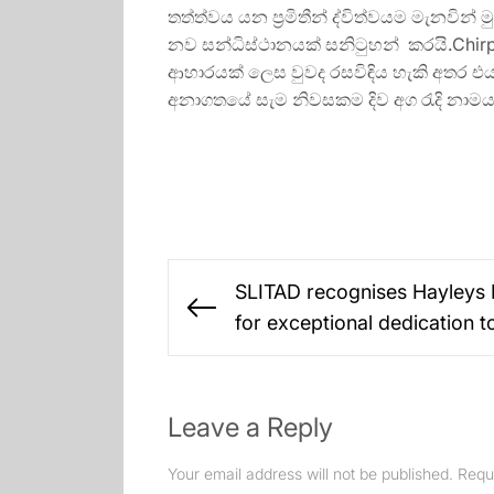
තත්ත්වය යන ප්‍රමිතීන් ද්විත්වයම මැනවින
නව සන්ධිස්ථානයක් සනිටුහන් කරයි.Chir
ආහාරයක් ලෙස වුවද රසවිඳිය හැකි අතර එ
අනාගතයේ සැම නිවසකම දිව අග රැදි නාමය
Post
SLITAD recognises Hayleys 
navigation
Previous
for exceptional dedication 
post:
Leave a Reply
Your email address will not be published.
Requ