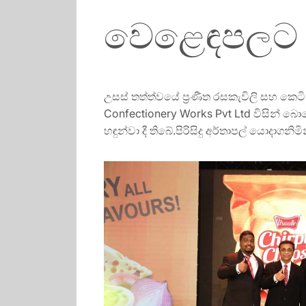
වෙළෙඳපලට හ
උසස් තත්ත්වයේ ප්‍රණීත රසකැවිලි සහ කෙට
Confectionery Works Pvt Ltd විසින් 
හඳුන්වා දී තිබේ.පිරිසිදු අර්තාපල් යොදාග