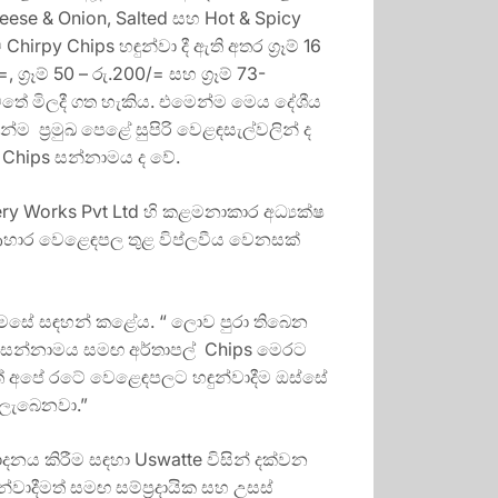
eese & Onion, Salted සහ Hot & Spicy
hirpy Chips හඳුන්වා දී ඇති අතර ග්‍රෑම් 16
=, ග්‍රෑම් 50 – රු.200/= සහ ග්‍රෑම් 73-
තේ මිලදී ගත හැකිය. එමෙන්ම මෙය දේශීය
ම ප්‍රමුඛ පෙළේ සුපිරි වෙළඳසැල්වලින් ද
 Chips සන්නාමය ද වේ.
 Works Pvt Ltd හි කළමනාකාර අධ්‍යක්ෂ
ආහාර වෙළෙඳපල තුළ විප්ලවීය වෙනසක්
ා මෙසේ සඳහන් කළේය. “ ලොව පුරා තිබෙන
ය සන්නාමය සමඟ අර්තාපල් Chips මෙරට
් අපේ රටේ වෙළෙඳපලට හඳුන්වාදීම ඔස්සේ
් ලැබෙනවා.”
දනය කිරීම සඳහා Uswatte විසින් දක්වන
ාදීමත් සමඟ සම්ප්‍රදායික සහ උසස්