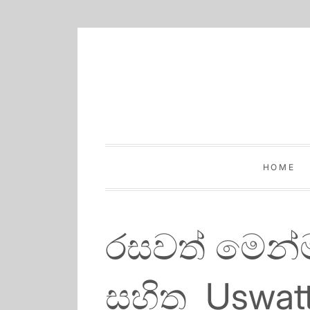
Skip
to
content
HOME
රසවත් මෙන්
සහිත Uswatt