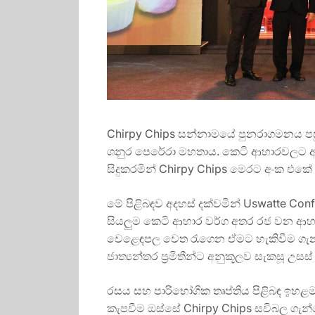
Chirpy Chips සන්නාමයේ පුනරාගමනය පසු
ශනුර පෙරේරා මහතාය. කෙටි ආහාරවලට ඇල
සිදුකරමින් Chirpy Chips මෙරට අංක එකේ
මේ පිළිබඳව අදහස් දක්වමින් Uswatte Co
සියලුම කෙටි ආහාර වර්ග අතර රජ වන ආහා
වෙළෙඳපල වෙත රැගෙන ඒමට හැකිවීම ගැන 
ජාත්‍යන්තර ප්‍රමිතීන්ට අනුකූලව සැකසූ උ
රසය සහ පාරිභෝගික තෘප්තිය පිළිබඳ ඉහළම 
කැපවීම ඔස්සේ Chirpy Chips සවිබල ගැන්