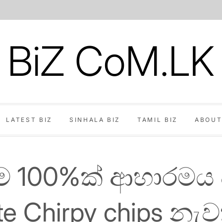
BiZ CoM.LK
LATEST BIZ
SINHALA BIZ
TAMIL BIZ
ABOUT
ම 100%ක් ආහාරමය
e Chirpy chips නැ