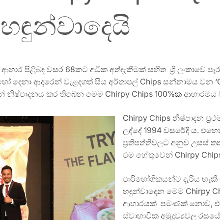
ඳුන්වාදෙයි
ි ආහාර පිළිබඳ වසර 68කට අධික අත්දැකීමක් සහිත ශ්‍රී ලංකාවේ 
බොහෝ දෙනා ආදරෙන් වැළදගත් සිය අර්තාපල් Chips සන්නාමය වන
නිමින් නිෂ්පාදනය කර තිබෙන මෙම Chirpy Chips 100%
ක
ආහාරමය ව
Chirpy Chips නිෂ්පාදන ප්
ලද්දේ 1994 වසරේදී ය. එහ
ප්‍රතිපත්තිවලට අනුව උසස් 
එම හේතුවෙන් Chirpy Chips 
පාරිභෝගිකයන්ට දැරිය හැ
හඳුන්වාදෙන මෙම Chirpy C
ආහාරයක් පමණක් නොව, එය
ස්වාභාවික අමුද්‍රව්‍යවල රසය