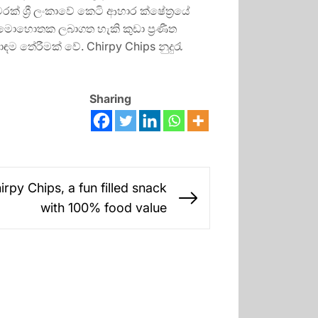
ක් ශ්‍රී ලංකාවේ කෙටි ආහාර ක්ෂේත්‍රයේ
මොහොතක ලබාගත හැකි කුඩා ප්‍රණීත
 තේරීමක් වේ. Chirpy Chips නුදුරැ
Sharing
rpy Chips, a fun filled snack
Next
with 100% food value
post: