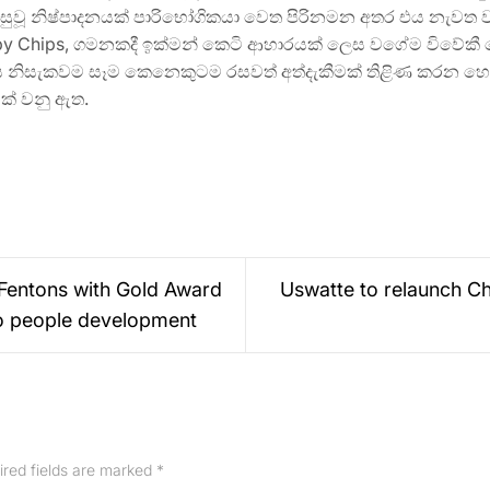
් මුසුවූ නිෂ්පාදනයක් පාරිභෝගිකයා වෙත පිරිනමන අතර එය නැවත වර
py Chips, ගමනකදී ඉක්මන් කෙටි ආහාරයක් ලෙස වගේම විවේකී 
ය නිසැකවම සෑම කෙනෙකුටම රසවත් අත්දැකීමක් තිළිණ කරන හොඳම
ක් වනු ඇත.
Fentons with Gold Award
Uswatte to relaunch Chi
to people development
ired fields are marked
*