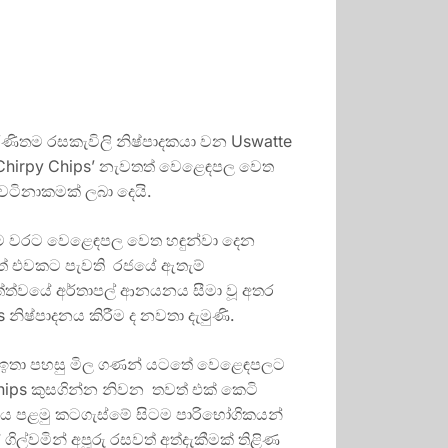
පැරණිතම රසකැවිලි නිෂ්පාදකයා වන Uswatte
 ‘Chirpy Chips’ නැවතත් වෙළෙඳපල වෙත
ටිනාකමක් ලබා දෙයි.
‍රථම වරට වෙළෙඳපල වෙත හඳුන්වා දෙන
ෙත් එවකට පැවති රජයේ ඇතැම්
තත්ත්වයේ අර්තාපල් ආනයනය සීමා වූ අතර
නිෂ්පාදනය කිරීම ද නවතා දැමුණි.
කි ඉතා පහසු මිල ගණන් යටතේ වෙළෙඳපලට
hips කුසගින්න නිවන තවත් එක් කෙටි
 පළමු කටගැස්මේ සිටම පාරිභෝගිකයන්
ේ ගිල්වමින් අපූරු රසවත් අත්දැකීමක් තිළිණ