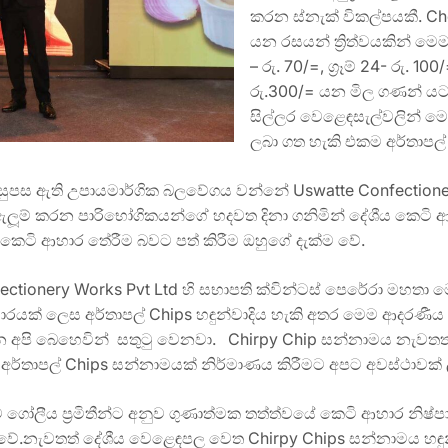
කරන ස්නැක් විකල්පයකී. Ch
යන රසයන් ත්‍රිත්වයකින් මෙම C
– රු. 70/=, ග්‍රෑම් 24- රු. 100/
රු.300/= යන මිල ගණන් යට
සිල්ලර වෙළෙඳසැල්වලින් මෙන්
ලබා ගත හැකි එකම අර්තාපල්
පස ඇති උපායමාර්ගික බලවේගය වන්නේ Uswatte Confectionery
ූම් කරන පාරිභෝගිකයන්ගේ හදවත දිනා ගනිමින් දේශීය කෙටි 
 කෙටි ආහාර තේරීම බවට පත් කිරීම ඔහුගේ දැක්ම වේ.
nfectionery Works Pvt Ltd හි සභාපති ක්වින්ටස් පෙරේරා මහත
රයක් ලෙස අර්තාපල් Chips හඳුන්වාදිය හැකි අතර මෙම ආදරණී
අපි බෙහෙවින් සතුටු වෙනවා. Chirpy Chip සන්නාමය නැවතත
සස් අර්තාපල් Chips සන්නාමයක් නිර්මාණය කිරීමට අපට අවස්ථාවක
ගෝලීය ප්‍රමිතීන්ට අනුව ගුණාත්මක තත්ත්වයේ කෙටි ආහාර නිෂ්පා
වේ.නැවතත් දේශීය වෙළෙඳපල වෙත Chirpy Chips සන්නාමය හඳුන්ව