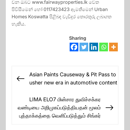
වන ඔබට www.fairwayproperties.lk වෙත
පිවිසීමෙන් හෝ 0117423423 ඇමතීමෙන් Urban
Homes Koswatta පිළිබඳ වැඩිදුර තොරතුරු ලබාගත
හැකිය.
Sharing
Post
Asian Paints Causeway & Pit Pass to
navigation
Previous
usher new era in automotive content
post:
LIMA ELO7 மின்சார துவிச்சக்கர
வண்டியை அறிமுகப்படுத்தியதன் மூலம்
Next
புத்தாக்கத்தை வெளிப்படுத்தும் சிங்கர்
post: