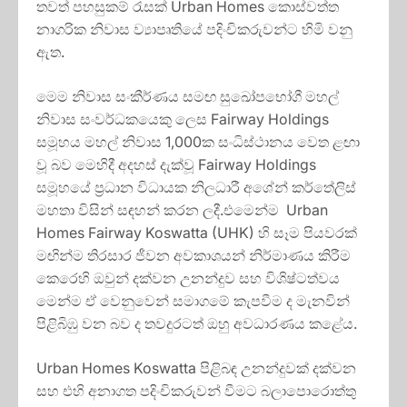
තවත් පහසුකම් රැසක් Urban Homes කොස්වත්ත
නාගරික නිවාස ව්‍යාපෘතියේ පදිංචිකරුවන්ට හිමි වනු
ඇත.
මෙම නිවාස සංකීර්ණය සමඟ සුඛෝපභෝගී මහල්
නිවාස සංවර්ධකයෙකු ලෙස Fairway Holdings
සමූහය මහල් නිවාස 1,000ක සංධිස්ථානය වෙත ළඟා
වූ බව මෙහිදී අදහස් දැක්වූ Fairway Holdings
සමූහයේ ප්‍රධාන විධායක නිලධාරී අශේන් කර්තේලිස්
මහතා විසින් සඳහන් කරන ලදී.එමෙන්ම Urban
Homes Fairway Koswatta (UHK) හි සෑම පියවරක්
මඟින්ම තිරසාර ජීවන අවකාශයන් නිර්මාණය කිරීම
කෙරෙහි ඔවුන් දක්වන උනන්දුව සහ විශිෂ්ටත්වය
මෙන්ම ඒ වෙනුවෙන් සමාගමේ කැපවීම ද මැනවින්
පිළිබිඹු වන බව ද තවදුරටත් ඔහු අවධාරණය කළේය.
Urban Homes Koswatta පිළිබඳ උනන්දුවක් දක්වන
සහ එහි අනාගත පදිංචිකරුවන් වීමට බලාපොරොත්තු