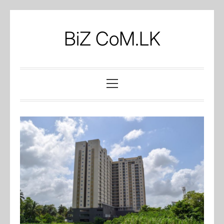
Skip
to
BiZ CoM.LK
content
Primary
Menu