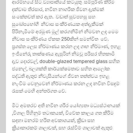
ආරම්භයේ සිට ව්‍යාපෘතියේ කටයුතු සම්පූර්ණ කිරීම
දක්වාම තිරසාර, නවීන නාගරික ජීවන දැක්මක්
සංකේතවත් කර ඇත. වඩාත් සුවපහසු සහ
සුඛෝපභෝගී නිවාස සංකීර්ණයක අත්දැකීමක්
පිරිනැමීමේ අරමුණ මුල් කරගනිමින් නිමවන ලද මෙම
නිවාස සංකිර්ණය ඒකක 250කින් සමන්විත වේ.
ප්‍රශස්ත ලෙස නිර්මාණය කරන ලද ගෘහ නිර්මාණ, ඉහළ
ඉංජිනේරු තාක්ෂණය ඇසුරින් නිමවූ පරිසර හිතකාමී
දැව දොරවල්, double-glazed tempered glass සහිත
ජනෙල්, බලශක්ති කාර්යක්ෂමතාව සහිත ආලෝක
පද්ධති ඇතුළු නිවැසියන්ගේ ජීවන තත්ත්වය ඉහළ
නැංවීම වෙනුවෙන් නිර්මාණය කරන ලද නවීන විසඳුම්
රැසක් මෙහි අන්තර්ගත වේ.
මීට අමතරව අති නවීන ශරීර යෝග්‍යතා මධ්‍යස්ථානයක්
,විශාල පිහිනුම් තටාකයක්, විවේක කාලය ගත කිරීම
සඳහා මනරම් හරිත අවකාශයක්, ක්‍රීඩා සහ
ක්‍රියාකාරකම් ශාලාවක්, සහ රැස්වීම් ශාලාවක් ඇතුළු