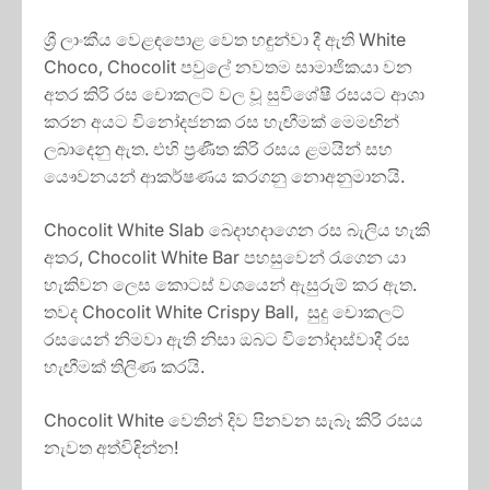
ශ්‍රී ලාංකීය වෙළඳපොළ වෙත හඳුන්වා දී ඇති White
Choco, Chocolit පවුලේ නවතම සාමාජිකයා වන
අතර කිරි රස චොකලට් වල වූ සුවිශේෂී රසයට ආශා
කරන අයට විනෝදජනක රස හැඟීමක් මෙමඟින්
ලබාදෙනු ඇත. එහි ප්‍රණීත කිරි රසය ළමයින් සහ
යෞවනයන් ආකර්ෂණය කරගනු නොඅනුමානයි.
Chocolit White Slab බෙදාහදාගෙන රස බැලිය හැකි
අතර, Chocolit White Bar පහසුවෙන් රැගෙන යා
හැකිවන ලෙස කොටස් වශයෙන් ඇසුරුම් කර ඇත.
තවද Chocolit White Crispy Ball, සුදු චොකලට්
රසයෙන් නිමවා ඇති නිසා ඔබට විනෝදාස්වාදී රස
හැඟීමක් තිලිණ කරයි.
Chocolit White වෙතින් දිව පිනවන සැබෑ කිරි රසය
නැවත අත්විඳින්න!