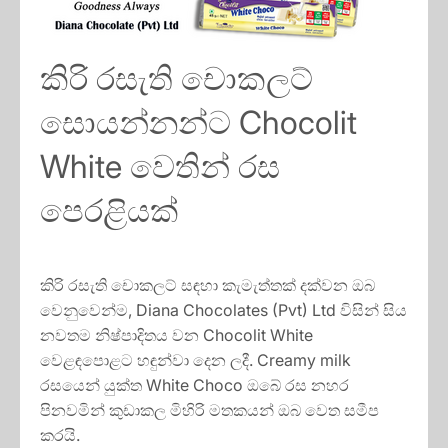
කිරි රසැති චොකලට්
සොයන්නන්ට Chocolit
White වෙතින් රස
පෙරළියක්
කිරි රසැති චොකලට් සඳහා කැමැත්තක් දක්වන ඔබ
වෙනුවෙන්ම, Diana Chocolates (Pvt) Ltd විසින් සිය
නවතම නිෂ්පාදිතය වන Chocolit White
වෙළඳපොළට හඳුන්වා දෙන ලදී. Creamy milk
රසයෙන් යුක්ත White Choco ඔබේ රස නහර
පිනවමින් කුඩාකල මිහිරි මතකයන් ඔබ වෙත සමීප
කරයි.