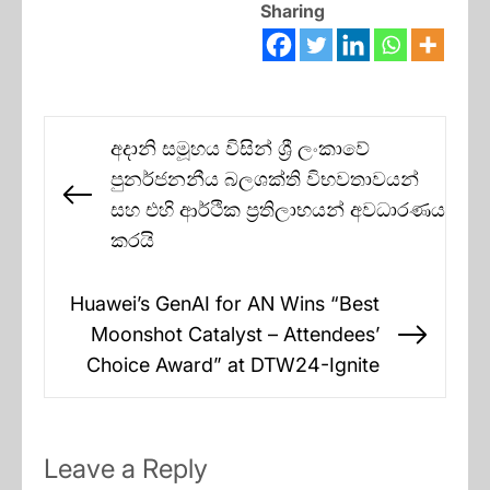
Sharing
Post
අදානි සමූහය විසින් ශ්‍රී ලංකාවේ
navigation
පුනර්ජනනීය බලශක්ති විභවතාවයන්
Previous
සහ එහි ආර්ථික ප්‍රතිලාභයන් අවධාරණය
post:
කරයි
Huawei’s GenAI for AN Wins “Best
Moonshot Catalyst – Attendees’
Next
Choice Award” at DTW24-Ignite
post:
Leave a Reply