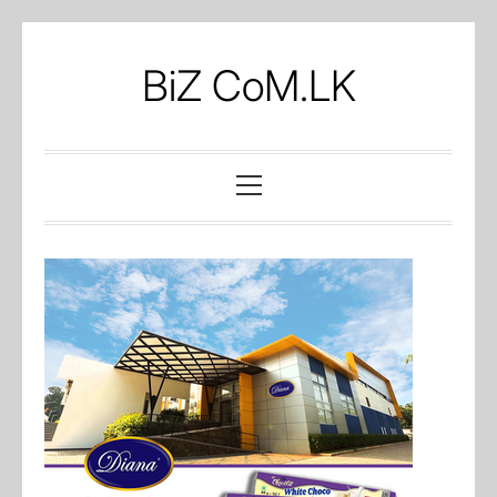
Skip
to
BiZ CoM.LK
content
Primary
Menu