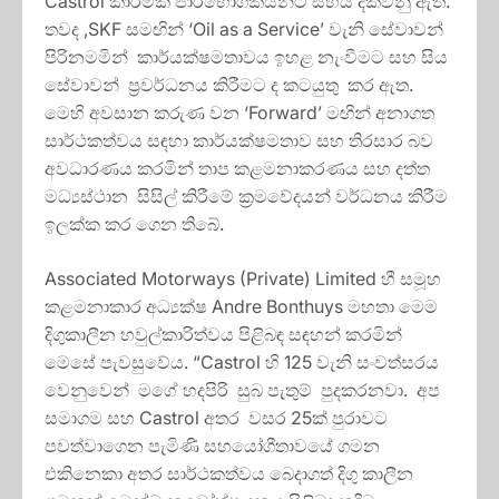
Castrol කාර්මික පාරිභෝගිකයින්ට සහය දක්වනු ඇත.
තවද ,SKF සමඟින් ‘Oil as a Service’ වැනි සේවාවන්
පිරිනමමින් කාර්යක්ෂමතාවය ඉහළ නැංවීමට සහ සිය
සේවාවන් ප්‍රවර්ධනය කිරීමට ද කටයුතු කර ඇත.
මෙහි අවසාන කරුණ වන ‘Forward’ මඟින් අනාගත
සාර්ථකත්වය සඳහා කාර්යක්ෂමතාව සහ තිරසාර බව
අවධාරණය කරමින් තාප කළමනාකරණය සහ දත්ත
මධ්‍යස්ථාන සිසිල් කිරීමේ ක්‍රමවේදයන් වර්ධනය කිරීම
ඉලක්ක කර ගෙන තිබේ.
Associated Motorways (Private) Limited හී සමූහ
කළමනාකාර අධ්‍යක්ෂ Andre Bonthuys මහතා මෙම
දිගුකාලීන හවුල්කාරිත්වය පිළිබඳ සඳහන් කරමින්
මෙසේ පැවසුවේය. “Castrol හි 125 වැනි සංවත්සරය
වෙනුවෙන් මගේ හදපිරි සුබ පැතුම් පුදකරනවා. අප
සමාගම සහ Castrol අතර වසර 25ක් පුරාවට
පවත්වාගෙන පැමිණි සහයෝගීතාවයේ ගමන
එකිනෙකා අතර සාර්ථකත්වය බෙදාගත් දිගු කාලීන