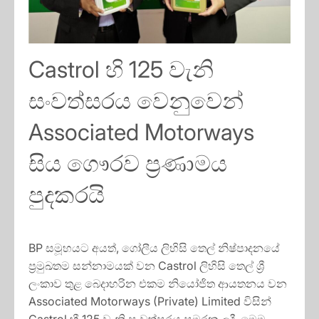
Castrol හි 125 වැනි
සංවත්සරය වෙනුවෙන්
Associated Motorways
සිය ගෞරව ප්‍රණාමය
පුදකරයි
BP සමූහයට අයත්, ගෝලීය ලිහිසි තෙල් නිෂ්පාදනයේ
ප්‍රමුඛතම සන්නාමයක් වන Castrol ලිහිසි තෙල් ශ්‍රී
ලංකාව තුළ බෙදාහරින එකම නියෝජිත ආයතනය වන
Associated Motorways (Private) Limited විසින්