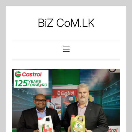
Skip
to
BiZ CoM.LK
content
Primary
Menu