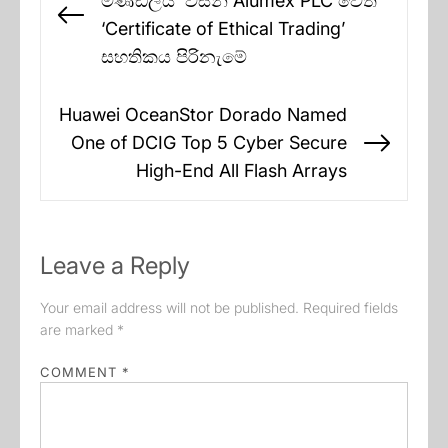
මණ්ඩලය විසින් Alumex PLC වෙත
Previous
‘Certificate of Ethical Trading’
post:
සහතිකය පිරිනැමේ
Huawei OceanStor Dorado Named
One of DCIG Top 5 Cyber Secure
Next
High-End All Flash Arrays
post:
Leave a Reply
Your email address will not be published.
Required fields
are marked
*
COMMENT
*