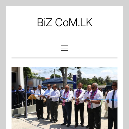
Skip
to
BiZ CoM.LK
content
Primary
Menu