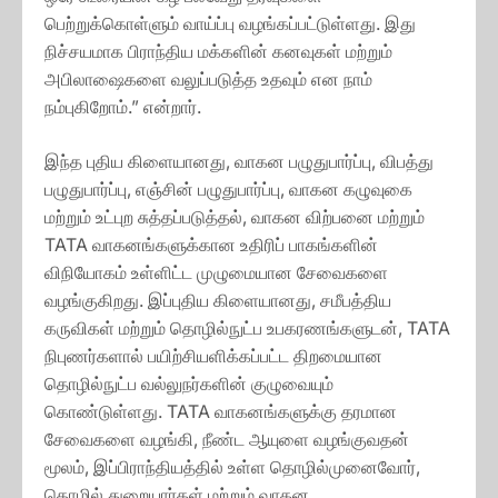
பெற்றுக்கொள்ளும் வாய்ப்பு வழங்கப்பட்டுள்ளது. இது
நிச்சயமாக பிராந்திய மக்களின் கனவுகள் மற்றும்
அபிலாஷைகளை வலுப்படுத்த உதவும் என நாம்
நம்புகிறோம்.” என்றார்.
இந்த புதிய கிளையானது, வாகன பழுதுபார்ப்பு, விபத்து
பழுதுபார்ப்பு, எஞ்சின் பழுதுபார்ப்பு, வாகன கழுவுகை
மற்றும் உட்புற சுத்தப்படுத்தல், வாகன விற்பனை மற்றும்
TATA வாகனங்களுக்கான உதிரிப் பாகங்களின்
விநியோகம் உள்ளிட்ட முழுமையான சேவைகளை
வழங்குகிறது. இப்புதிய கிளையானது, சமீபத்திய
கருவிகள் மற்றும் தொழில்நுட்ப உபகரணங்களுடன், TATA
நிபுணர்களால் பயிற்சியளிக்கப்பட்ட திறமையான
தொழில்நுட்ப வல்லுநர்களின் குழுவையும்
கொண்டுள்ளது. TATA வாகனங்களுக்கு தரமான
சேவைகளை வழங்கி, நீண்ட ஆயுளை வழங்குவதன்
மூலம், இப்பிராந்தியத்தில் உள்ள தொழில்முனைவோர்,
தொழில் துறையார்கள் மற்றும் வாகன