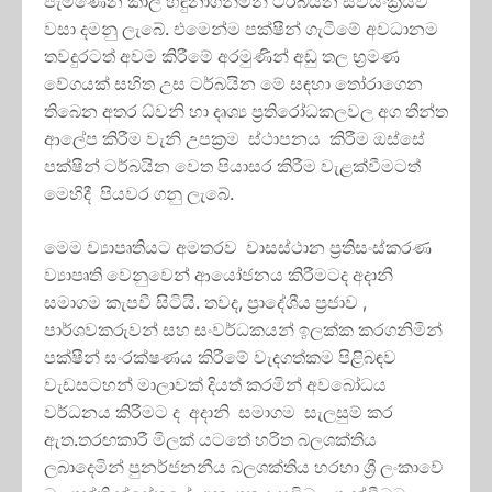
පැමිණෙන කාල හඳුනාගනිමින් ටර්බයින ස්වයංක්‍රීයව
වසා දමනු ලැබේ. එමෙන්ම පක්ෂීන් ගැටීමේ අවධානම
තවදුරටත් අවම කිරීමේ අරමුණින් අඩු තල භ්‍රමණ
වේගයක් සහිත උස ටර්බයින මේ සඳහා තෝරාගෙන
තිබෙන අතර ධ්වනි හා දෘශ්‍ය ප්‍රතිරෝධකලවල අග තීන්ත
ආලේප කිරීම වැනි උපක්‍රම ස්ථාපනය කිරීම ඔස්සේ
පක්ෂීන් ටර්බයින වෙත පියාසර කිරීම වැළක්වීමටත්
මෙහිදී පියවර ගනු ලැබේ.
මෙම ව්‍යාපෘතියට අමතරව වාසස්ථාන ප්‍රතිසංස්කරණ
ව්‍යාපෘති වෙනුවෙන් ආයෝජනය කිරීමටද අදානි
සමාගම කැපවී සිටියි. තවද, ප්‍රාදේශීය ප්‍රජාව ,
පාර්ශවකරුවන් සහ සංවර්ධකයන් ඉලක්ක කරගනිමින්
පක්ෂීන් සංරක්ෂණය කිරීමේ වැදගත්කම පිළිබඳව
වැඩසටහන් මාලාවක් දියත් කරමින් අවබෝධය
වර්ධනය කිරීමට ද අදානි සමාගම සැලසුම් කර
ඇත.තරඟකාරී මිලක් යටතේ හරිත බලශක්තිය
ලබාදෙමින් පුනර්ජනනීය බලශක්තිය හරහා ශ්‍රී ලංකාවේ