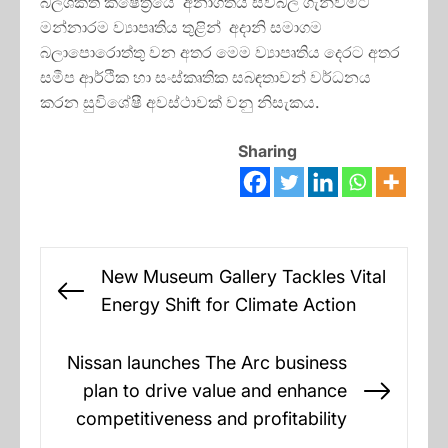
බලශක්ති ක්ෂේත්‍රයේ අනාගතය සවිබල ගැන්වීමට
මන්නාරම ව්‍යාපෘතිය තුළින් අදානි සමාගම
බලාපොරොත්තු වන අතර මෙම ව්‍යාපෘතිය දෙරට අතර
සමීප ආර්ථික හා සංස්කෘතික සබඳතාවන් වර්ධනය
කරන සුවිශේෂී අවස්ථාවක් වනු නිසැකය.
Sharing
Post
New Museum Gallery Tackles Vital
navigation
Previous
Energy Shift for Climate Action
post:
Nissan launches The Arc business
plan to drive value and enhance
Next
competitiveness and profitability
post: