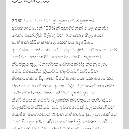
2050 වසර වන විට ශ්‍රී ලංකාවේ බලශක්ති
අවශ්‍යතාවයෙන් 100%ක් පුනර්ජනනීය බලශක්තිය
හරහා සපුරාලීම පිළිබඳ වන අනාගත අභිලාෂයන්
සාක්ෂාත් කිරීම සඳහා දායකත්වය සැපයීමේ
අපේක්ෂාවෙන් දියත් කරන අදානි ග්‍රීන් එනර්ජි සමාගමේ
යෝජිත මන්නාරම ව්‍යාපෘතිය මෙරට බලශක්ති
ක්ෂේත්‍රය තුළ ධනාත්මක වෙනසක් සිදු කරනු ඇත.
මෙම ව්‍යාපෘතිය ක්‍රියාවට නැංවීමේදී පාරිසරික
තිරසාරභාවය පිළිබඳව විශේෂ අවධානයක් යොමු කර
තිබෙන අතර ඒ සඳහා අවශ්‍ය විද්වත් උපදෙස් සහ දත්ත
වාර්තාවන් අනුගමනය කිරීමට ද කටයුතු කර
තිබේ.එහෙත් මෙරට බලශක්ති ක්ෂේත්‍රයේ අභිවෘද්ධිය
වැළක්වීමේ කිසියම් පටු අවශ්‍යතාවක් මුල් කරගනිමින්
යෝජිත මෙගාවොට් 250ක මන්නාරම් සුළං ව්‍යාපෘතියට
එරෙහිව ප්‍රචන්ඩකාරී ව්‍යාපාරයක් ක්‍රියාත්මක වෙමින්
පවතී. එබැවින් එම ප්‍රතිරෝධී බලවේගයන් විසින්