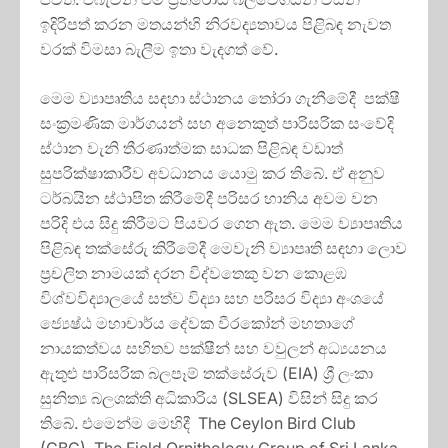
ඉදිරිපත් කරන මතයන්හි නිරවද්‍යතාවය පිළිබඳ නැවත
වරක් විමසා බැලීම ඉතා වැදගත් වේ.
මෙම ව්‍යාපෘතිය සඳහා ස්ථානය තෝරා ගැනීමේදී පක්ෂී
සංක්‍රමණික මාර්ගයන් සහ අනෙකුත් පාරිසරික සංවේදි
ස්ථාන වැනි තීරණාත්මක සාධක පිළිබඳ වඩාත්
සුපරික්ෂාකාරීව අවධානය යොමු කර තිබේ. ඒ අනුව
ටර්බයින ස්ථාපිත කිරීමේදී පරිසර හානිය අවම වන
පරිදි එය සිදු කිරීමට පියවර ගෙන ඇත. මෙම ව්‍යාපෘතිය
පිළිබඳ තක්සේරු කිරීමේදී මෙවැනි ව්‍යාපෘති සඳහා ලොව
ප්‍රචලිත නාමයක් දරන විද්වතෙකු වන කොළඹ
විශ්වවිද්‍යාලයේ සත්ව විද්‍යා සහ පරිසර විද්‍යා අංශයේ
ජ්‍යෙෂ්ඨ මහාචාර්ය දේවක වීරකෝන් මහතාගේ
නායකත්වය සහිතව පක්ෂීන් සහ වවුලන් අධ්‍යයනය
ඇතුළු පාරිසරික බලපෑම් තක්සේරුව (EIA) ශ්‍රී ලංකා
සුනිත්‍ය බලශක්ති අධිකාරිය (SLSEA) විසින් සිදු කර
තිබේ. එමෙන්ම මෙහිදී The Ceylon Bird Club