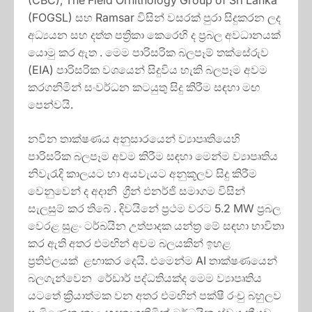
(CBC), The Field Ornithology Group of Sri Lanka
(FOGSL) සහ Ramsar විසින් වසරක් පුරා සිදුකරන ලද
අධ්‍යයන සහ දත්ත පත්‍රිකා කෙරෙහි ද ප්‍රබල අවධානයක්
යොමු කර ඇත . මෙම පාරිසරික බලපෑම් තක්සේරුව
(EIA) පාරිසරික වශයෙන් සිදුවිය හැකි බලපෑම අවම
කරගනිමින් සංවර්ධන කටයුතු සිදු කිරීම සඳහා මඟ
පෙන්වයි.
නවීන තාක්ෂණය අනුසාරයෙන් ව්‍යාපෘතියෙහි
පාරිසරික බලපෑම අවම කිරීම සඳහා මෙන්ම ව්‍යාපෘතිය
නිවැරැදි කාලයට හා අයවැයට අනුකූලව සිදු කිරීම
වෙනුවෙන් ද අදානි ග්‍රීන් එනර්ජි සමාගම විසින්
සැලසුම් කර තිබේ . දිවයිනේ ප්‍රථම වරට 5.2 MW ප්‍රබල
වෙරළ සුළං ටර්බයින උත්පාදක යන්ත්‍ර මේ සඳහා භාවිතා
කර ඇති අතර එමඟින් අවම බලයකින් ඉහළ
ප්‍රතිඵලයක් ළඟාකර දෙයි. එමෙන්ම AI තාක්ෂණයෙන්
බලගැන්වෙන රේඩාර් පද්ධතියක්ද මෙම ව්‍යාපෘතිය
යටතේ ක්‍රියාත්මක වන අතර එමඟින් පක්ෂී රංචු බහුලව