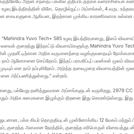
்திலேயே அதன் சந்தைப் பங்கில் குறிப்பிடத்தக்க வளர்ச்சியைக் கண்
வு இயந்திரத்தின் விசேட தொழில்நுட்ப அம்சங்கள், 4 வருட உத்தரவா
ிதான கையாளுகை ஆகியன, இதற்கான முக்கிய காரணிகளாக உள்ளன என்ப
வர், “Mahindra Yuvo Tech+ 585 உழவு இயந்திரமானது, இளம் விவசாய
பு செலவைக் குறைத்து இந்நாட்டு விவசாயிகளுக்கு Mahindra Yuvo 
ளின் முதலீட்டிற்கான அதிக வருமானத்தை வழங்குவதையும் நோக்கமாகக
 ஆலோசனை செய்தோம். இந்தப் பராமரிப்புப் பலன்கள் மூலம் விவசாய
ுடியும் என நாம் நம்புகிறோம். அடுத்த தலைமுறை விவசாயத்தின் மூ
 அர்ப்பணித்துள்ளது.” என்றார்.
ானது, பல்வேறு தனித்துவமான அம்சங்களுடன் வருகிறது. 2979 CC 
போதும் அதிக சுமைகளை இழுக்கும் திறனை இது கொண்டுள்ளது. இது 4
்துடனான, பக்க கியர் தொகுதியுடன் முன்னோக்கிய 12 வேகம் மற்றும்
லும், குறைந்த அளவான நேரத்தில், குறைந்த எரிபொருள் விரையத்த