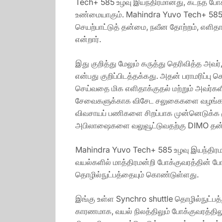
Tech+ 585 உழவு இயந்திரமானது, கடந்த போகத
உண்மையாகும். Mahindra Yuvo Tech+ 585 உழ
செயற்பாட்டுத் தன்மை, நவீன தோற்றம், எள
என்றார்.
இது குறித்து மேலும் கருத்து தெரிவித்த அ
என்பது குறிப்பிடத்தக்கது. அதன் பராமரிப்
செய்வதை மிக எளிதாக்குதல் மற்றும் அவர்க
சேவைகளுக்காக விசேட சலுகைகளை வழங்க நாம்
விவசாயப் பணிகளை சிறப்பாக முன்னெடுக்க ம
அபிலாஷைகளை வலுவூட்டுவதற்கு DIMO தன்னை
Mahindra Yuvo Tech+ 585 உழவு இயந்திரம
வயல்களில் மாத்திரமன்றி போக்குவரத்தின் 
தொழில்நுட்பத்தையும் கொண்டுள்ளது.
இங்கு உள்ள Synchro shuttle தொழில்நுட்பத
காரணமாக, வயல் நிலத்திலும் போக்குவரத்தி