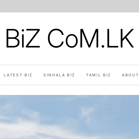
BiZ CoM.LK
LATEST BIZ
SINHALA BIZ
TAMIL BIZ
ABOUT