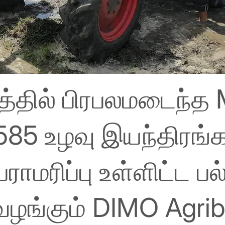
்தில் பிரபலமடைந்த 
85 உழவு இயந்திரங்க
ாமரிப்பு உள்ளிட்ட பல
்கும் DIMO Agrib