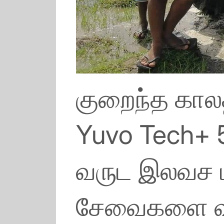
குறைந்த காலத
Yuvo Tech+ 5
வருட இலவச பர
சேவைகளை வழங