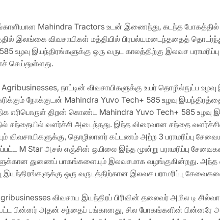
்காளியான Mahindra Tractors உடன் இணைந்து, கடந்த போகத்தில்
ாலத்தில் இலங்கை விவசாயிகள் மத்தியில் பிரபல்யமடைந்ததைத் தொடர
85 உழவு இயந்திரங்களுக்கு ஒரு வருட காலத்திற்கு இலவச பராமரிப்
் செய்துள்ளது.
gribusinesses, நாட்டின் விவசாயிகளுக்கு உயர் தொழில்நுட்ப உழவு
ிக்கும் நோக்குடன் Mahindra Yuvo Tech+ 585 உழவு இயந்திரத்த
அதிக எரிபொருள் திறன் கொண்ட Mahindra Yuvo Tech+ 585 உழவு இ
 சந்தையில் வளர்ச்சி அடைந்தது. இந்த விரைவான சந்தை வளர்ச்ச
 விவசாயிகளுக்கு, தொழிலாளர் கட்டணம் அற்ற 3 பராமரிப்பு சேவையு
்கப்பட்ட M Star அசல் எஞ்சின் ஒயிலை இந்த மூன்று பராமரிப்பு சே
வைகளுக்கான துணைப் பாகங்களையும் இலவசமாக வழங்குகின்றது. அந்
இயந்திரங்களுக்கு ஒரு வருடத்திற்கான இலவச பராமரிப்பு சேவைகள
Agribusinesses விவசாய இயந்திரப் பிரிவின் தலைவர் அமில டி சில
ப்பட்ட பின்னர் அதன் சந்தைப் பங்கானது, சில போகங்களின் பின்னரே