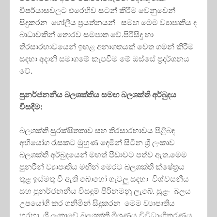
විපර්යාසවලට එරෙහිව සටන් කිරීම වෙනුවෙන්
සිදුකරන ගෝලීය ප්‍රයත්නයන් සමඟ මෙම ව්‍යාපෘතිය ද
බාධාවකින් තොරව සමපාත වේ.පිරිසිදු හා
තිරසාරභාවයෙන් ඉහළ අනාගතයක් වෙත ගමන් කිරීම
සඳහා අදානි සමාගමේ කැපවීම මේ ඔස්සේ ප්‍රදර්ශනය
වේ.
පුනර්ජනනීය බලශක්තිය සමඟ බලශක්ති අර්බුදය
විසඳීම:
බලශක්ති සුරක්ෂිතතාව සහ තිරසාරභාවය පිළිබඳ
අභියෝග රැසකට මුහුණ දෙමින් සිටින ශ්‍රී ලංකාව
බලශක්ති අර්බුදයෙන් මහත් පීඩාවට පත්ව ඇත.මෙම
පුනරීන් ව්‍යාපෘතිය මඟින් මෙරට බලශක්ති ක්ෂේත්‍රය
තුළ ඉස්මතු වී ඇති බොහෝ ගැටලු සඳහා විශ්වසනීය
සහ පුනර්ජනනීය විසඳුම් පිරිනමනු ලැබේ. සුළං බලය
උපයෝගී කර ගනිමින් සිදුකරන මෙම ව්‍යාපෘතිය
හරහා ශ්‍රී ලංකාවේ බලශක්ති මිශ්‍රණය විවිධාංගීකරණය