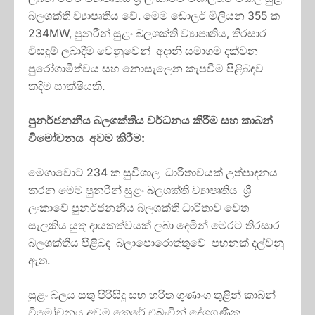
බලශක්ති ව්‍යාපෘතිය වේ. මෙම ඩොලර් මිලියන 355 ක
234MW, පුනරීන් සුළං බලශක්ති ව්‍යාපෘතිය, තිරසාර
විසඳුම් ලබාදීම වෙනුවෙන් අදානි සමාගම දක්වන
පුරෝගාමීත්වය සහ නොසැලෙන කැපවීම පිළිබඳව
කදිම සාක්ෂියකි.
පුනර්ජනනීය බලශක්තිය වර්ධනය කිරීම සහ කාබන්
විමෝචනය අවම කිරීම:
මෙගාවොට් 234 ක සුවිශාල ධාරිතාවයක් උත්පාදනය
කරන මෙම පුනරීන් සුළං බලශක්ති ව්‍යාපෘතිය ශ්‍රී
ලංකාවේ පුනර්ජනනීය බලශක්ති ධාරිතාව වෙත
සැලකිය යුතු දායකත්වයක් ලබා දෙමින් මෙරට තිරසාර
බලශක්තිය පිළිබඳ බලාපොරොත්තුවේ පහනක් දල්වනු
ඇත.
සුළං බලය සතු පිරිසිදු සහ හරිත ගුණාංග තුළින් කාබන්
විමෝචනය අවම කෙරේ.එබැවින් දේශගුණික