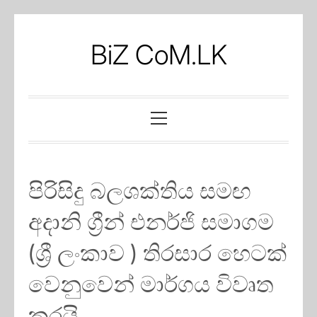
Skip
to
BiZ CoM.LK
content
Primary
Menu
පිරිසිදු බලශක්තිය සමඟ
අදානි ග්‍රීන් එනර්ජි සමාගම
(ශ්‍රී ලංකාව ) තිරසාර හෙටක්
වෙනුවෙන් මාර්ගය විවෘත
කරයි