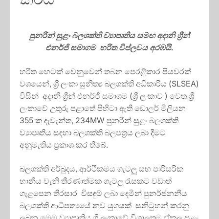
පුනරීන් සුළං බලශක්ති ව්‍යාපෘතිය සමඟ අදානි ග්‍රීන්
එනර්ජි සමාගම හරිත විප්ලවය අරඹයි.
හරිත හෙටක් වෙනුවෙන් තබන පෙරළිකාර පියවරක්
වශයෙන්, ශ්‍රී ලංකා සුනිත්‍ය බලශක්ති අධිකාරිය (SLSEA)
විසින් අදානි ග්‍රීන් එනර්ජි සමාගම (ශ්‍රී ලංකාව ) වෙත ශ්‍රී
ලංකාවේ උතුරු පළාතේ පිහිටා ඇති ඩොලර් මිලියන
355 ක දැවැන්ත, 234MW පුනරීන් සුළං බලශක්ති
ව්‍යාපෘතිය සඳහා බලශක්ති බලපත්‍රය ලබා දීමට
අනුමැතිය ප්‍රකාශ කර තිබේ.
බලශක්ති අර්බුදය, ආර්ථිකමය ගැටලු සහ පාරිසරික
හානිය වැනි තීරණාත්මක ගැටලු රැසකට වඩාත්
ගැළපෙන තිරසාර විසඳුම් ලබා දෙමින් පුනර්ජනනීය
බලශක්ති ආධිපත්‍යයේ නව යුගයක් සනිටුහන් කරනු
ලබන මෙම ව්‍යාපෘතිය ශ්‍රී ලංකාවේ විශාලතම ඒකල සුළං