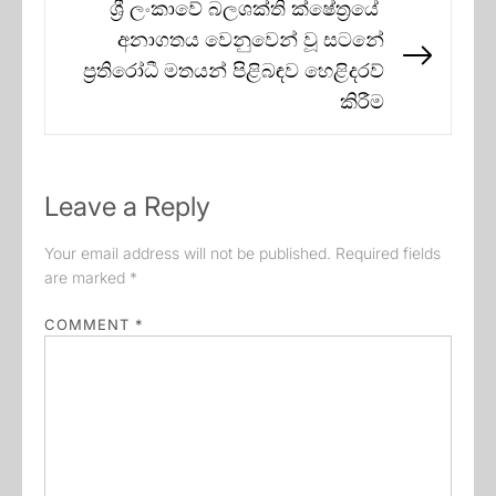
ශ්‍රී ලංකාවේ බලශක්ති ක්ෂේත්‍රයේ
අනාගතය වෙනුවෙන් වූ සටනේ
Next
ප්‍රතිරෝධී මතයන් පිළිබඳව හෙළිදරව්
post:
කිරීම
Leave a Reply
Your email address will not be published.
Required fields
are marked
*
COMMENT
*