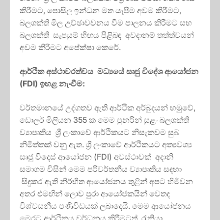
කිරීමට, පොසිල ඉන්ධන මත යැපීම අවම කිරීමට,
බලශක්ති මිල උච්ඡාවචනය වීම පාලනය කිරීමට සහ
බලශක්ති සැපයුම් හිඟය පිළිබඳ අවදානම් තත්ත්වයන්
අවම කිරීමට අපේක්ෂා කෙරේ.
ආර්ථික අස්ථාවරත්වය මධ්‍යයේ සෘජු විදේශ ආයෝජන
(
FDI)
ඉහළ නැංවීම:
වර්තමානයේ උද්ගතව ඇති ආර්ථික අර්බුදයන් හමුවේ,
ඩොලර් මිලියන 355 ක මෙම පුනරින් සුළං බලශක්ති
ව්‍යාපෘතිය ශ්‍රී ලංකාවේ ආර්ථිකයට නිසැකවම සුබ
නිමිත්තක් වනු ඇත. ශ්‍රී ලංකාවේ ආර්ථිකයට අත්‍යවශ්‍ය
සෘජු විදෙස් ආයෝජන (FDI) අවස්ථාවක් අදානි
සමාගම විසින් මෙම පරිවර්තනීය ව්‍යාපෘතිය සඳහා
සිදුකර ඇති නිර්භීත ආයෝජනය තුළින් අපට හිමිවන
අතර එමඟින් ලොව පුරා ආයෝජකයින් වෙතද
විශ්වසනීය පණිවිඩයක් ලබාදෙයි. මෙම ආයෝජනය
මෙරට ආර්ථිකය වර්ධනය කිරීමටත්, රැකියා