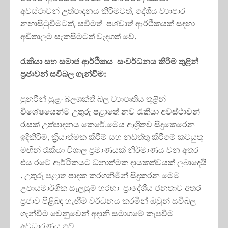
අවස්ථාවන් උත්පාදනය කිරීමටත්, දේශීය ව්‍යාපාර
නඟාසිටුවීමටත්, සවිමත් පශ්චාත් ආර්ථිකයක් සඳහා
අඩිතාලම සැකසීමටත් වැදගත් වේ.
රැකියා සහ සමාජ ආර්ථිකය සංවර්ධනය කිරීම තුළින්
ප්‍රජාවන් සවිබල ගැන්වීම:
පුනරීන් සුළං බලශක්ති බල ව්‍යාපෘතිය තුළින්
විශේෂයෙන්ම උතුරු පළාතේ නව රැකියා අවස්ථාවන්
රැසක් උත්පාදනය කෙරේ.මෙය ආශ්‍රිතව සිදුකෙරෙන
ඉදිකිරීම්, ක්‍රියාත්මක කිරීම් සහ නඩත්තු කිරීමේ කටයුතු
මඟින් රැකියා විශාල ප්‍රමාණයක් නිර්මාණය වන අතර
එය රටේ ආර්ථිකයට ධනාත්මක දායකත්වයක් ලබාදෙයි
. උතුරු පළාත පාදක කරගනිමින් සිදුකරන මෙම
උපායමාර්ගික සැලසුම් හරහා ප්‍රාදේශීය ජනතාව අතර
ප්‍රජාව පිළිබඳ හැඟීම වර්ධනය කරමින් ඔවුන් සවිබල
ගැන්වීම වෙනුවෙන් අදානි සමාගමේ කැපවීම
අවධාරණය වේ.