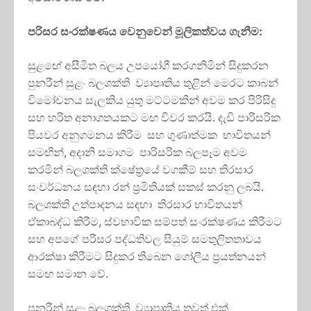
පරිසර සංරක්ෂණය වෙනුවෙන් මූලිකත්වය ගැනීම
:
සුළඟේ අසීමිත බලය උපයෝගී කරගනිමින් සිදුකරන
පුනරීන් සුළං බලශක්ති ව්‍යාපෘතිය තුළින් මෙරට කාබන්
විමෝචනය සැලකිය යුතු මට්ටමකින් අවම කර පිරිසිදු
සහ හරිත අනාගතයකට මඟ විවර කරයි. දැඩි පාරිසරික
පියවර අනුගමනය කිරීම සහ ගුණාත්මක භාවිතයන්
සමඟින්, අදානි සමාගම පාරිසරික බලපෑම අවම
කරමින් බලශක්ති ක්ෂේත්‍රයේ වගකීම් සහ තිරසාර
සංවර්ධනය සඳහා රන් ප්‍රමිතියක් සකස් කරනු ලබයි.
බලශක්ති උත්පාදනය සඳහා තිරසාර භාවිතයන්
ඒකාබද්ධ කිරීම, ස්වභාවික සම්පත් සංරක්ෂණය කිරීමට
සහ අපගේ පරිසර පද්ධතිවල සියුම් සමතුලිතතාවය
ආරක්ෂා කිරීමට සිදුකර තිබෙන ගෝලීය ප්‍රයත්නයන්
සමඟ සමාන වේ.
පුනරීන් සුළං බලශක්ති ව්‍යාපෘතිය තවත් එක්