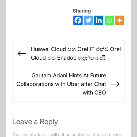
Sharing
Post
Huawei Cloud සහ Orel IT එක්ව Orel
navigation
Previous
Cloud මත Enadoc හඳුන්වාදෙයි
post:
Gautam Adani Hints At Future
Collaborations with Uber after Chat
Next
with CEO
post:
Leave a Reply
Your email address will not be published.
Required fields