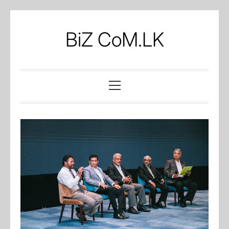
Skip
to
BiZ CoM.LK
content
Primary
Menu