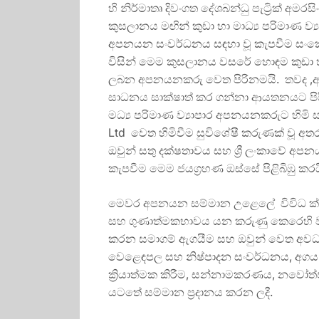
හි නිර්මාතෘ දිවංගත දේශබන්ධු පැට්‍රික් අ
කුසලානය මඟින් කුඩා හා මාධ්‍ය පරිමාණ ව
අපනයන සංවර්ධනය සඳහා වූ කැපවීම සං
විසින් මෙම කුසලානය වසරේ හොඳම කුඩා 
ලබන අපනයනකරු වෙත පිරිනමයි. තවද ,අ
සාධනය සාක්ෂාත් කර ගන්නා ආයතනයට පිර
මධ්‍ය පරිමාණ ව්‍යාපාර අපනයනකරුට හිමි 
Ltd වෙත හිමිවීම සුවිශේෂී කරුණක් වූ 
ඔවුන් සතු දක්ෂතාවය සහ ශ්‍රී ලංකාවේ අපන
කැපවීම මෙම ජයග්‍රහණ ඔස්සේ පිළිබිඹු කරය
මෙවර අපනයන සම්මාන උළෙලේ විවිධ ක්ෂේ
සහ ගුණාත්මකභාවය යන කරුණු කෙරෙහි වැඩි අ
කරන සමාගම් ඇගයීම සහ ඔවුන් වෙත අවධා
වෙළෙඳපල සහ නිෂ්පාදන සංවර්ධනය, අගය
ක්‍රියාත්මක කිරීම, සන්නාමකරණය, නවෝත්
යටතේ සම්මාන ප්‍රදානය කරන ලදී.