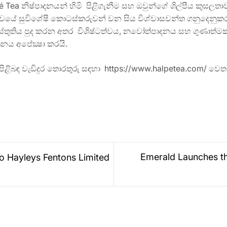
Tea නිෂ්පාදනයන් හිමි පිළිගැනීම සහ ඔවුන්ගේ ශිල්පීය කුසලතාවය
්වයේ සුවිශේෂී කොටස්කරුවන් වන සිය විශ්වාසවන්ත ගනුදෙනුකර
 ස්තුතිය පුද කරන අතර විශිෂ්ටත්වය, නවෝත්පාදනය සහ ගුණාත
නය අපේක්‍ෂා කරයි.
පිළිබඳ වැඩිදුර තොරතුරු සඳහා https://www.halpetea.com/ වෙත
Emerald Launches t
to Hayleys Fentons Limited