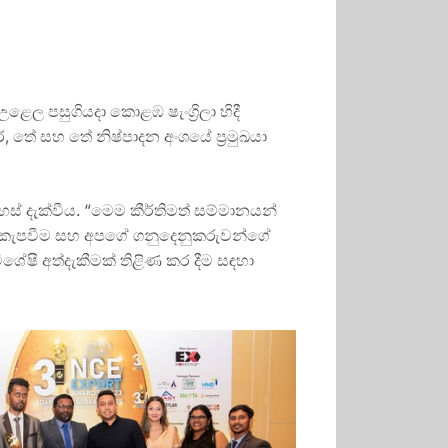
ල පසුගියදා කොළඹ ෂැංග්‍රිලා හිදී
තර, තේ සහ තේ නිෂ්පාදන අංශයේ ප්‍රමුඛයා
ස් දැක්වීය. “මෙම කීර්තිමත් සම්මානයන්
 කැපවීම සහ අපගේ ගනුදෙනුකරුවන්ගේ
ේෂී අත්දැකීමක් තිළිණ කර දීම සඳහා