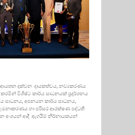
ෙහි ආයතන දක්වන දායකත්වය, නව්‍යකරණය
රමින් විශිෂ්ට කාර්ය සාධනයක් ප්‍රදර්ශනය
ාර්ය සාධනය, අපනයන කාර්ය සාධනය,
කළමනාකරණය හා පරිසර ආරක්ෂණ පද්ධති
යන අංශයන් ආදී ඇගයීම් නිර්නායකයන්