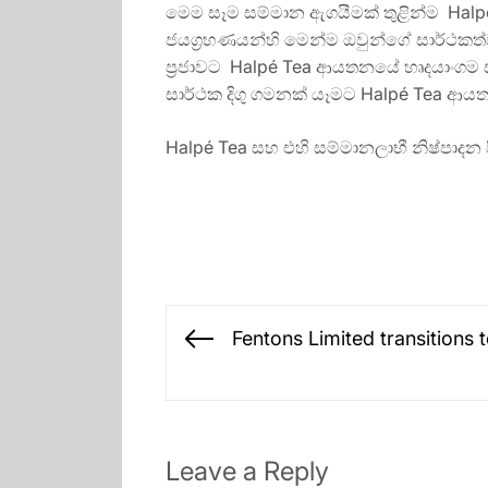
මෙම සෑම සම්මාන ඇගයීමක් තුළින්ම Halpé 
ජයග්‍රහණයන්හි මෙන්ම ඔවුන්ගේ සාර්ථකත
ප්‍රජාවට Halpé Tea ආයතනයේ හෘදයාංගම
සාර්ථක දිගු ගමනක් යෑමට Halpé Tea ආයත
Halpé Tea සහ එහි සම්මානලාභී නිෂ්පාදන 
Post
Fentons Limited transitions 
Previous
navigation
post:
Leave a Reply