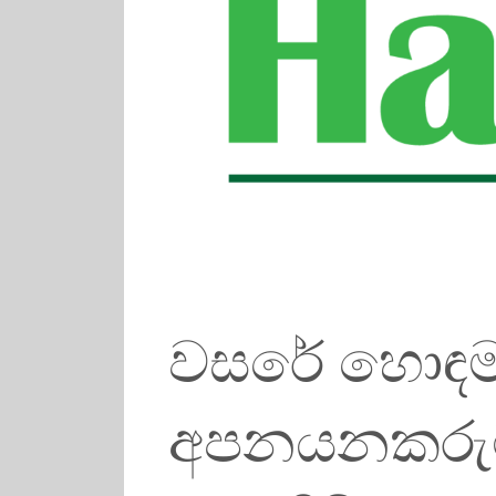
වසරේ හොඳම ක
අපනයනකරුට 