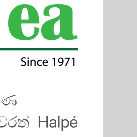
මාණ
රත් Halpé