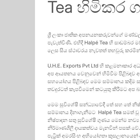
Tea හිමිකර 
ශ්‍රී ලංකා ජාතික අපනයනකරුවන්ගේ මණ්ඩලය
පැවැත්විණි. එහිදී Halpé Tea හි සාඩම්බර ම
ලෙස සිය ස්ථාවරය නැවතත් තහවුරු කරමින් 
U.H.E. Exports Pvt Ltd හි කළමනාකාර අධ
අප ආයතනය වෙනුවෙන් හිමිවීම පිළිබඳ
සහයෝගය පිළිබඳව මෙම සම්මානය කදිම සාක්
තවදුරටත් කැපවීමෙන් කටයුතු කිරීමට අප
මෙම සුවිශේෂී සන්ධ්‍යාවේදී තේ සහ තේ නි
සම්මානය දිනාගැනීමට Halpé Tea සමත් වූ
නිෂ්පාදන සතු සුවිශේෂී ගුණය මෙන්ම නව්‍
නිර්මාණශීලී දායකත්වය මැනවින් පසක් ව
පැට්‍රික් අමරසිංහ අභියෝගතා කුසලානයෙන් ද