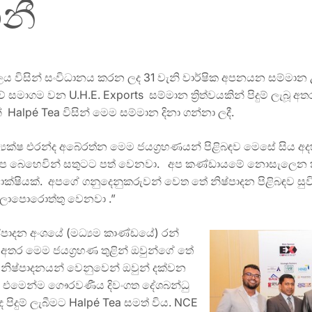
ගනී
 විසින් සංවිධානය කරන ලද 31 වැනි වාර්ෂික අපනයන සම්මාන උළෙ
ව් සමාගම වන U.H.E. Exports සම්මාන ත්‍රිත්වයකින් පිදුම් ලැබූ අ
Halpé Tea විසින් මෙම සම්මාන දිනා ගන්නා ලදී.
්‍යක්ෂ එරන්ද අබේරත්න මෙම ජයග්‍රහණයන් පිළිබඳව මෙසේ සිය අදහ
ව අප බෙහෙවින් සතුටට පත් වෙනවා. අප කණ්ඩායමේ නොසැලෙන
ෂියක්. අපගේ ගනුදෙනුකරුවන් වෙත තේ නිෂ්පාදන පිළිබඳව සුවිශ
 බලාපොරොත්තු වෙනවා .”
ෂ්පාදන අංශයේ (මධ්‍යම කාණ්ඩයේ) රන්
 අතර මෙම ජයග්‍රහණ තුළින් ඔවුන්ගේ තේ
ය නිෂ්පාදනයන් වෙනුවෙන් ඔවුන් දක්වන
ේ. එමෙන්ම ගෞරවණීය දිවංගත දේශබන්ධු
 පිදුම් ලැබීමට Halpé Tea සමත් විය. NCE