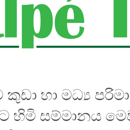
ුඩා හා මධ්‍ය පරි
හිමි සම්මානය මෙව