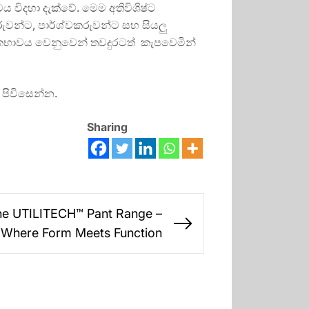
 විදහා දැක්වේ. මෙම අතිවිශිෂ්ට
ුවන්ට, පාර්ශ්වකරුවන්ට සහ සියලු
්මකභාවය වෙනුවෙන් තවදුරටත් කැපවෙමින්
 පිවිසෙන්න.
Sharing
he UTILITECH™ Pant Range –
Next
Where Form Meets Function
post: