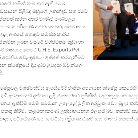
මරසිංහගේ නමින් නම් කර ඇති මෙම
්‍යවසායන් පිළිබඳ ඔහුගේ උනන්දුව සහ රටේ
කේතවත් කරන අතර වාණිජ මණ්ඩලය
හා මධ්‍ය පරිමාණ අපනයනකරු සම්මානය
දාළ අංශයේ හොඳම සමස්ත කාර්ය
ිනමනු ලබන වසරේ විශිෂ්ටතම කුඩා හා
සම්මානය ද මෙවර U.H.E. Exports Pvt
අතර ගෝලීය වෙළඳපොල අත්පත් කරගැනීමට
යන ක්ෂේත්‍රයේ දියුණුව උදෙසා ඔවුන්ගේ
ි.
ත්‍රවල විශිෂ්ටත්වය ඇගයීමේදී ජාතික අපනයන ක්ෂේත්‍ර කෙර
වදානයක් දක්වන ලදී. ජාත්‍යන්තර ප්‍රමිතීන්ට අනුකූලව කටයුතු ක
නය දැක්වීම මෙම සම්මාන උලෙළේ මූලික අරමුණ වේ. මූල්‍ය ක
 එකතු කිරීම, කළමනාකරණ උත්සාහයන්හි ඵලදායී බව, තත්ත්ව 
පාදන, පර්යේෂණ සහ සංවර්ධන ක්‍රියාකාරකම් සහ මානව සම්පත් 