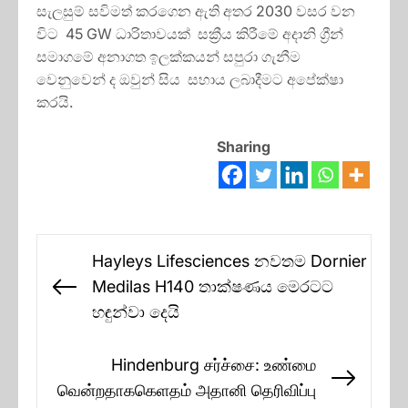
සැලසුම් සවිමත් කරගෙන ඇති අතර 2030 වසර වන
විට 45 GW ධාරිතාවයක් සක්‍රීය කිරීමේ අදානි ග්‍රීන්
සමාගමේ අනාගත ඉලක්කයන් සපුරා ගැනීම
වෙනුවෙන් ද ඔවුන් සිය සහාය ලබාදීමට අපේක්ෂා
කරයි.
Sharing
Post
Hayleys Lifesciences නවතම Dornier
navigation
Medilas H140 තාක්ෂණය මෙරටට
Previous
හඳුන්වා දෙයි
post:
Hindenburg சர்ச்சை: உண்மை
Next
வென்றதாககெளதம் அதானி தெரிவிப்பு