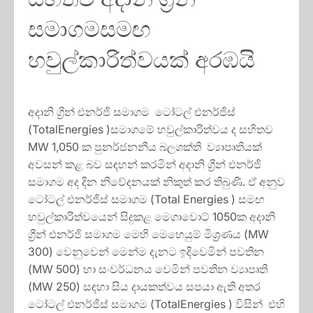
සමාගමසමඟ
හවුල්කාරිත්වයක් අරඹයි
අදානි ග්‍රීන් එනර්ජි සමාගම ටෝටල් එනර්ජිස්
(TotalEnergies )සමාගමේ හවුල්කාරිත්වය ද සහිතව
MW 1,050 ක පුනර්ජනනීය බලශක්ති ව්‍යාපෘතියක්
අවසන් කළ බව සඳහන් කරමින් අදානි ග්‍රීන් එනර්ජි
සමාගම අද දින නිවේදනයක් නිකුත් කර තිබුණි. ඒ අනුව
ටෝටල් එනර්ජිස් සමාගම (Total Energies ) සමඟ
හවුල්කාරිත්වයෙන් සිදුකළ මෙගාවොට් 1050ක අදානි
ග්‍රීන් එනර්ජි සමාගම මෙහි මෙහෙයුම් මිශ්‍රණය (MW
300) වෙනුවෙන් මෙන්ම දැනට ඉදිවෙමින් පවතින
(MW 500) හා සංවර්ධනය වෙමින් පවතින ව්‍යාපෘති
(MW 250) සඳහා සිය දායකත්වය සපයා ඇති අතර
ටෝටල් එනර්ජිස් සමාගම (TotalEnergies ) විසින් එහි