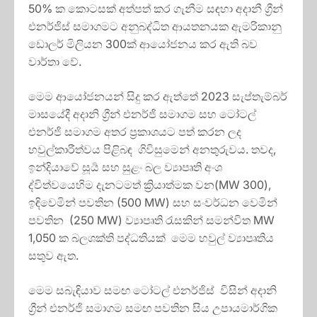
50% ක කොටසක් අත්පත් කර ගැනීම සඳහා අදානී ග්‍රීන්
එනර්ජිස් සමාගමට අනුබද්ධිත ආයතනයක ඇමරිකානු
ඩොලර් මිලියන 300ක් ආයෝජනය කර ඇති බව
වාර්තා වේ.
මෙම ආයෝජනයන් සිදු කර ඇත්තේ 2023 සැප්තැම්බර්
මාසයේදී අදානි ග්‍රීන් එනර්ජි සමාගම සහ ටෝටල්
එනර්ජි සමාගම අතර ප්‍රකාශයට පත් කරන ලද
හවුල්කාරීත්වය පිළිබඳ ගිවිසුමෙන් අනතුරුවය. තවද,
ඉන්දියාවේ සූර්‍ය සහ සුළං බල ව්‍යාපෘති අංශ
ද්විත්වයෙහිම දැනටමත් ක්‍රියාත්මක වන(MW 300),
ඉඳිවෙමින් පවතින (500 MW) සහ සංවර්ධන වෙමින්
පවතින (250 MW) ව්‍යාපෘති රැසකින් සමන්විත MW
1,050 ක බලශක්ති පද්ධතියක් මෙම හවුල් ව්‍යාපෘතිය
සතුව ඇත.
මෙම සබැඳියාව සමඟ ටෝටල් එනර්ජිස් විසින් අදානි
ග්‍රීන් එනර්ජි සමාගම සමඟ පවතින සිය උපායමාර්ගික