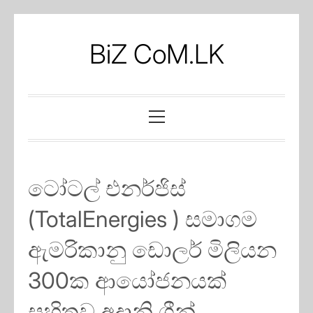
Skip
to
BiZ CoM.LK
content
Primary
Menu
ටෝටල් එනර්ජිස්
(TotalEnergies ) සමාගම
ඇමරිකානු ඩොලර් මිලියන
300ක ආයෝජනයක්
සහිතව අදානි ග්‍රීන්